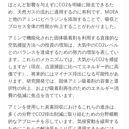
ほとんど影響を与えずにCO2を明確に除去できるた
め、天然ガスの流れに適用するのに有利です。MDEA
と他のアミンにピペラジンを添加することで、吸収と
プロセス全体の性能が向上することがわかりました。
アミンで機能化された固体吸着剤を利用する直接的な
空気捕捉方法への投資の増加は、大気中のCO2レベル
とのバランスを達成するための努力の増加を表してい
ます。これらのメカニズムでは、大気からCO2を捕捉
しますが（現在、点源捕捉に比べてエネルギー的に高
価です）、将来的にはマイナス排出になる可能性があ
ります。研究開発では、固体アミン吸着剤の容量と選
択性の向上、および吸着剤再生のためのエネルギー消
費の低減に焦点を当てています。
アミンを使用した炭素回収におけるこれらの進歩は、
多くの分野でCO2排出削減に取り組むための分野横断
的なアプローチを示しています。気候変動を緩和する
ためにこれらの解決策をより広く適用するためには、