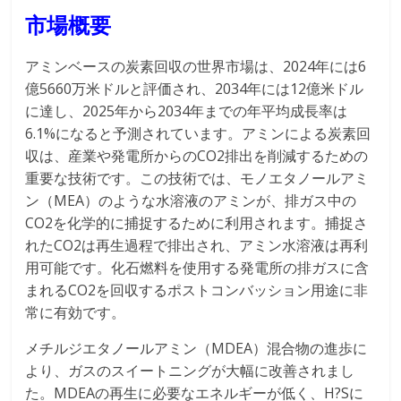
市場概要
アミンベースの炭素回収の世界市場は、2024年には6
億5660万米ドルと評価され、2034年には12億米ドル
に達し、2025年から2034年までの年平均成長率は
6.1%になると予測されています。アミンによる炭素回
収は、産業や発電所からのCO2排出を削減するための
重要な技術です。この技術では、モノエタノールアミ
ン（MEA）のような水溶液のアミンが、排ガス中の
CO2を化学的に捕捉するために利用されます。捕捉さ
れたCO2は再生過程で排出され、アミン水溶液は再利
用可能です。化石燃料を使用する発電所の排ガスに含
まれるCO2を回収するポストコンバッション用途に非
常に有効です。
メチルジエタノールアミン（MDEA）混合物の進歩に
より、ガスのスイートニングが大幅に改善されまし
た。MDEAの再生に必要なエネルギーが低く、H?Sに