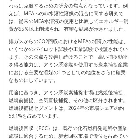
れらは克服するための研究の焦点となっています。例
えば、MEAへの非水溶性溶媒の混合に関する研究で
は、従来のMEA水溶液の使用と比較してエネルギー消
費が55％以上削減され、有望な結果が示されました。
排ガスからのCO2回収におけるMEAの溶剤の性能は、
いくつかのパイロット試験や工業試験で検証されてい
ます。その欠点を改善し続けることで、高い捕捉効率
を得る能力は、アミン系溶媒を使用する炭素捕捉産業
における主要な溶媒の1つとしての地位をさらに確実
なものにしています。
用途に基づき、アミン系炭素捕捉市場は燃焼後捕捉、
燃焼前捕捉、空気直接捕捉、その他に区分されます。
燃焼後捕捉セグメントは、2024年の市場シェアの約
53.1%を占めています。
燃焼後回収（PCC）は、既存の化石燃料発電所や産業
施設に適合するため、炭素回収市場で優位を占めてい