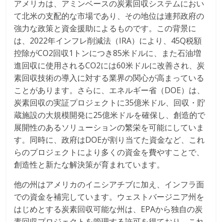
アメリカは、アミンベースの炭素回収システムにおい
て北米の支配的な市場であり、その地位は連邦政府の
強力な政策と資金援助によるものです。この背景に
は、2022年インフレ削減法（IRA）により、45Q税額
控除がCO2回収1トンにつき85米ドルに、また石油増
進回収に使用されるCO2には60米ドルに改善され、炭
素回収技術の導入に対する業界の関心が高まっている
ことがあります。さらに、エネルギー省（DOE）は、
炭素回収の実証プロジェクトに35億米ドル、回収・貯
蔵施設の大規模開発に25億米ドルを確保し、創造的で
展開性のあるソリューションの繁栄を可能にしていま
す。同時に、政府はDOEが割り当てた資金など、これ
らのプロジェクトにより多くの資金を費やすことで、
創造性と新たな解決策が育まれています。
他の州はアメリカのイニシアチブに加え、インフラ面
での資金を補完しています。ウェストバージニア州を
はじめとする炭素回収可能な州は、EPAから独自の炭
素回収プロジェクトを管理する許可を得ており、これ