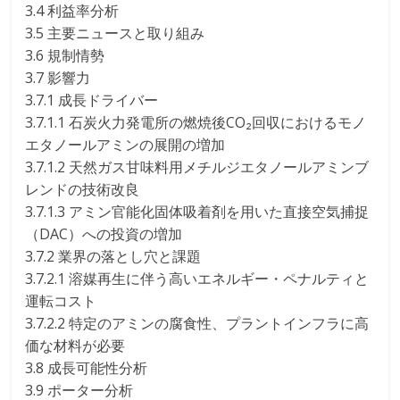
3.4 利益率分析
3.5 主要ニュースと取り組み
3.6 規制情勢
3.7 影響力
3.7.1 成長ドライバー
3.7.1.1 石炭火力発電所の燃焼後CO₂回収におけるモノ
エタノールアミンの展開の増加
3.7.1.2 天然ガス甘味料用メチルジエタノールアミンブ
レンドの技術改良
3.7.1.3 アミン官能化固体吸着剤を用いた直接空気捕捉
（DAC）への投資の増加
3.7.2 業界の落とし穴と課題
3.7.2.1 溶媒再生に伴う高いエネルギー・ペナルティと
運転コスト
3.7.2.2 特定のアミンの腐食性、プラントインフラに高
価な材料が必要
3.8 成長可能性分析
3.9 ポーター分析