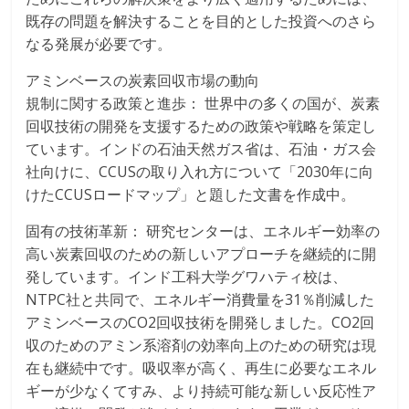
既存の問題を解決することを目的とした投資へのさら
なる発展が必要です。
アミンベースの炭素回収市場の動向
規制に関する政策と進歩： 世界中の多くの国が、炭素
回収技術の開発を支援するための政策や戦略を策定し
ています。インドの石油天然ガス省は、石油・ガス会
社向けに、CCUSの取り入れ方について「2030年に向
けたCCUSロードマップ」と題した文書を作成中。
固有の技術革新： 研究センターは、エネルギー効率の
高い炭素回収のための新しいアプローチを継続的に開
発しています。インド工科大学グワハティ校は、
NTPC社と共同で、エネルギー消費量を31％削減した
アミンベースのCO2回収技術を開発しました。CO2回
収のためのアミン系溶剤の効率向上のための研究は現
在も継続中です。吸収率が高く、再生に必要なエネル
ギーが少なくてすみ、より持続可能な新しい反応性ア