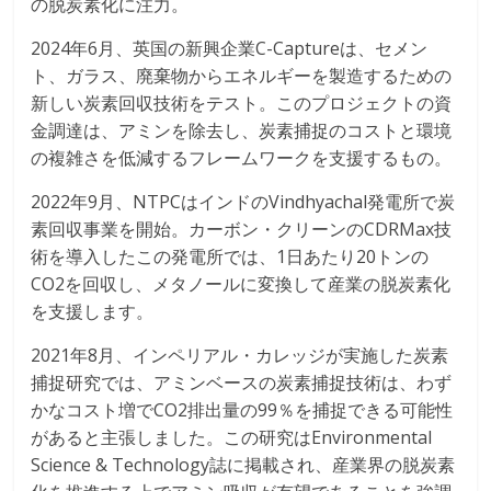
の脱炭素化に注力。
2024年6月、英国の新興企業C-Captureは、セメン
ト、ガラス、廃棄物からエネルギーを製造するための
新しい炭素回収技術をテスト。このプロジェクトの資
金調達は、アミンを除去し、炭素捕捉のコストと環境
の複雑さを低減するフレームワークを支援するもの。
2022年9月、NTPCはインドのVindhyachal発電所で炭
素回収事業を開始。カーボン・クリーンのCDRMax技
術を導入したこの発電所では、1日あたり20トンの
CO2を回収し、メタノールに変換して産業の脱炭素化
を支援します。
2021年8月、インペリアル・カレッジが実施した炭素
捕捉研究では、アミンベースの炭素捕捉技術は、わず
かなコスト増でCO2排出量の99％を捕捉できる可能性
があると主張しました。この研究はEnvironmental
Science & Technology誌に掲載され、産業界の脱炭素