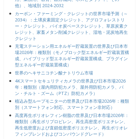
他）、地域別 2024-2032
カーボン・ファーミング・クレジットの世界市場予測（～
2034）：土壌炭素固定クレジット、アグロフォレストリ
ー・クレジット、バイオ炭ベースクレジット、草原炭素ク
レジット、家畜メタン削減クレジット、湿地・泥炭地再生
クレジット
充電ステーション用エネルギー貯蔵装置の世界及び日本市
場2026年：種類別（モノブロック型エネルギー貯蔵装置構
成、ハイブリッド型エネルギー貯蔵装置構成、プラグイン
型エネルギー貯蔵装置構成）
世界のヘキサニコチン酸ナトリウム市場
4Kスマートセキュリティカメラの世界及び日本市場2026
年：種類別（屋内用防犯カメラ、屋外用防犯カメラ、パ
ン・チルト・ズーム（PTZ）防犯カメラ）
植込み型ループモニターの世界及び日本市場2026年：種類
別（スマートフォン対応、スマートフォン非対応）
高度再生ポリオレフィン樹脂の世界及び日本市場2026年：
種類別（再生ポリプロピレン、再生高密度ポリエチレン、
再生低密度および直鎖低密度ポリエチレン、再生ポリオレ
フィンブレンドおよびコンパウンドグレード）