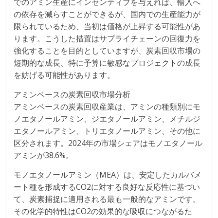
でのアミン生産にインセンティブを与えれば、輸入へ
の依存を減らすことができるが、国内での生産能力が
限られているため、当初は価格が上昇する可能性があ
ります。こうした措置はサプライチェーンの回復力を
強化することを目的としていますが、炭素回収市場の
短期的な成長、特に予算に敏感なプロジェクトの成長
を妨げる可能性があります。
アミンベースの炭素回収市場分析
アミンベースの炭素回収産業は、アミンの種類別にモ
ノエタノールアミン、ジエタノールアミン、メチルジ
エタノールアミン、トリエタノールアミン、その他に
区分されます。2024年の市場シェアはモノエタノール
アミンが38.6%。
モノエタノールアミン（MEA）は、安定したカルバメ
ート種を形成するCO2に対する良好な反応性に基づい
て、炭素捕捉に適用される最も一般的なアミンです。
その化学的特性はCO2の効果的な吸収につながるた