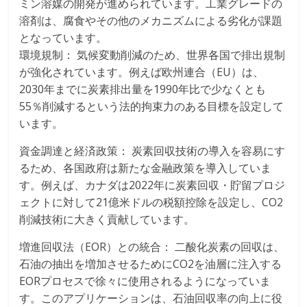
ミン溶媒の開発が進められています。工業グレードの
溶剤は、腐食やその他のメカニズムによる劣化が課題
となっています。
環境規制： 気候変動削減のため、世界各国で排出規制
が強化されています。例えば欧州連合（EU）は、
2030年までに炭素排出量を1990年比で少なくとも
55％削減するという法的拘束力のある目標を設定して
います。
資金調達と経済政策： 炭素回収技術の導入を容易にす
るため、各国政府は新たな金融政策を導入していま
す。例えば、カナダは2022年に炭素回収・貯留プロジ
ェクトに対して21億米ドルの税額控除を設定し、CO2
削減技術に大きく貢献しています。
増進回収法（EOR）との統合： 二酸化炭素の回収は、
石油の抽出を増加させるためにCO2を油層に注入する
EORプロセスで徐々に使用されるようになっていま
す。このアプリケーションは、石油回収率の向上に役