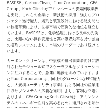
BASF SE、Carbon Clean、Fluor Corporation、GEA
Group、Koch-Glitschがアミンベースの炭素回収業界
を支配。これらの企業は、新技術の採用、強力なプロ
ジェクト遂行能力、溶剤と装置設計における絶え間な
い技術革新により、世界市場で圧倒的な地位を確立し
ています。BASF SEは、化学処理における長年の先例
と、比類のない操作安定性と高い吸収効率を持つ独自
の溶剤システムにより、市場のリーダーであり続けて
います。
カーボン・クリーンは、中規模の排出事業者向けに設
計されたモジュール式でスケーラブルなソリューショ
ンに注力することで、急速に地歩を固めています。ま
たFluor Corporationは、同社のグローバルなEPC能力
と、大規模ユーティリティ事業における同社の産業用
回収サブシステムの広範な適用により、有利な立場に
あります。GEA GroupとKoch-Glitschは、アミンシス
テムのエネルギー性能を高めるために適用される熱分