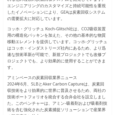
エンジニアリングのカスタマイズと持続可能性を重視
したイノベーションにより、GEAは炭素回収システム
の需要拡大に対応しています。
コッホ・グリッチュ Koch-Glitsch社は、CO2吸収装置
用の構造化パッキンを加えた、その他の基本的な物質
移動エレメントを提供しています。コッホ-グリッチュ
はコッホ・インダストリーズ社内にあるため、より迅
速な技術革新が可能で、新規プロジェクトでも改修プ
ロジェクトでも、より効果的に使用することができま
す。
アミンベースの炭素回収業界ニュース
2024年6月、SLBとAker Carbon Captureは、炭素回
収技術をより効果的に世界に普及させるため、両社の
技術ポートフォリオを統合する合弁会社を設立しまし
た。このベンチャーは、アミン-吸着剤および吸着剤技
術を含む強化された炭素捕捉ソリューションで産業界