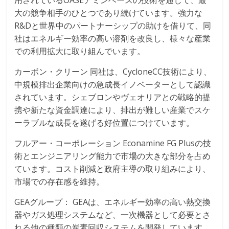
用されているOASEアミンベースの技術を通じて、最
大の競争相手のひとつであり続けています。強力な
R&Dと世界中のパートナーシップの助けを借りて、同
社はエネルギー効率の高い溶剤を改良し、様々な産業
での利用拡大に取り組んでいます。
カーボン・クリーン 同社は、CycloneCC技術により、
中規模排出企業向けの急成長イノベーターとして認識
されています。シェブロンやヴェオリアとの戦略的提
携や新たな資金調達により、排出が難しい産業でスケ
ーラブルな成長を遂げる好位置につけています。
フルアー・コーポレーション Econamine FG Plusの技
術とエンジニアリング能力で市場の大きな部分を占め
ています。コスト削減と政府主導の取り組みにより、
市場での存在感を維持。
GEAグループ： GEAは、エネルギー効率の高い熱交換
器やガス処理システムなど、一次機器として必要とさ
れる他の種類の炭素回収システムを開発しています。