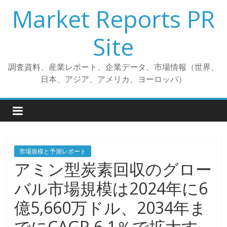
コ
Market Reports PR
ン
テ
Site
ン
ツ
調査資料、産業レポート、企業データ、市場情報（世界、
へ
日本、アジア、アメリカ、ヨーロッパ）
ス
キ
ッ
プ
市場規模と予測レポート
アミン型炭素回収のグロー
バル市場規模は2024年に6
億5,660万ドル、2034年ま
でにCAGR 6.1％で拡大す