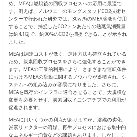
め、MEAは燃焼後の回収プロセスへの応用に最適で
す。例えば、ノルウェーのモングスタッドCO2技術セ
ンターで行われた研究では、30wt%のMEA溶液を使用
することで、捕捉したCO2トンあたりの熱蒸気消費量
は約4.1GJで、約90%のCO2を捕捉できることが示され
ました。
MEAは調達コストが低く、運用方法も確立されている
ため、炭素回収プロセスをさらに強化することができ
ます。MEAの工業的利用により、さまざまな運転条件
におけるMEAの挙動に関するノウハウが蓄積され、シ
ステムへの組み込みが容易になりました。さらに、
MEAを既存のインフラに適合させることで、大規模な
変更を必要とせず、炭素回収イニシアチブでの利用が
促進されます。
MEAにはいくつかの利点がありますが、溶媒の劣化、
炭素リアクターの溶媒、再生プロセスにおける集中的
なエネルギー消費などの課題もあります。しかし、こ