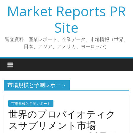
コ
Market Reports PR
ン
テ
Site
ン
ツ
調査資料、産業レポート、企業データ、市場情報（世界、
へ
日本、アジア、アメリカ、ヨーロッパ）
ス
キ
ッ
プ
市場規模と予測レポート
市場規模と予測レポート
世界のプロバイオティク
スサプリメント市場