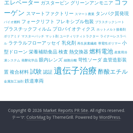
コラ
エレベーター
ガスタービン
グリーンアンモニア
ーゲン
スマートファクトリー
タンパク質発現
スマート農業
フォークリフト
フレキシブル包装
バイオ燃料
プラスチックシート
プラスチックフィルム
プロバイオティクス
ホットメルト接着剤
ポリアミド
マスターバッチ
マット剤
ユーティリティトラクター
ライナーレスラベ
ラテラルフローアッセイ
乳化剤
小
ル
再生炭素繊維
導電性ポリマー
燃料電池
型ドローン
栄養補助食品
検査
熱交換器
産業用冷
眼内レンズ
苛性ソーダ
血管造影装
凍システム
発酵化学品
細胞分離
遺伝子治療
試験
酢酸エチル
置
複合材料
認証
鉄道車両
金属加工油剤
Copyright © 2026
Market Reports PR Site
. All rights reserved.
テーマ:
ColorMag
by ThemeGrill. Powered by
WordPress
.