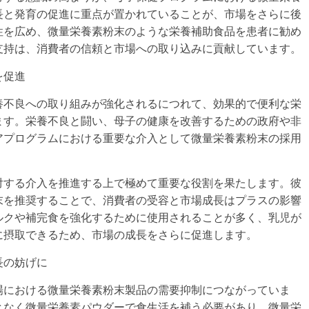
長と発育の促進に重点が置かれていることが、市場をさらに後
性を広め、微量栄養素粉末のような栄養補助食品を患者に勧め
支持は、消費者の信頼と市場への取り込みに貢献しています。
を促進
養不良への取り組みが強化されるにつれて、効果的で便利な栄
ます。栄養不良と闘い、母子の健康を改善するための政府や非
アプログラムにおける重要な介入として微量栄養素粉末の採用
対する介入を推進する上で極めて重要な役割を果たします。彼
末を推奨することで、消費者の受容と市場成長はプラスの影響
ルクや補完食を強化するために使用されることが多く、乳児が
に摂取できるため、市場の成長をさらに促進します。
長の妨げに
場における微量栄養素粉末製品の需要抑制につながっていま
となく微量栄養素パウダーで食生活を補う必要があり、微量栄