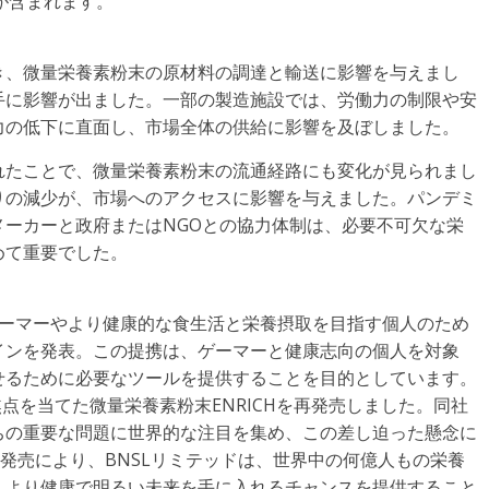
bHなどが含まれます。
き、微量栄養素粉末の原材料の調達と輸送に影響を与えまし
手に影響が出ました。一部の製造施設では、労働力の制限や安
力の低下に直面し、市場全体の供給に影響を及ぼしました。
れたことで、微量栄養素粉末の流通経路にも変化が見られまし
りの減少が、市場へのアクセスに影響を与えました。パンデミ
ーカーと政府またはNGOとの協力体制は、必要不可欠な栄
めて重要でした。
し、ゲーマーやより健康的な食生活と栄養摂取を目指す個人のため
インを発表。この提携は、ゲーマーと健康志向の個人を対象
せるために必要なツールを提供することを目的としています。
、幼児に焦点を当てた微量栄養素粉末ENRICHを再発売しました。同社
ちの重要な問題に世界的な注目を集め、この差し迫った懸念に
再発売により、BNSLリミテッドは、世界中の何億人もの栄養
、より健康で明るい未来を手に入れるチャンスを提供すること