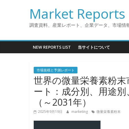
コ
Market Reports 
ン
テ
ン
調査資料、産業レポート、企業データ、市場情
ツ
へ
ス
NEW REPORTS LIST
当サイトについて
キ
ッ
プ
市場規模と予測レポート
世界の微量栄養素粉末
ート：成分別、用途別
（～2031年）
2025年9月19日
marketing
微量栄養素粉末