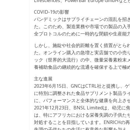
Lifesciences、PowerBar Europe Gm
COVID-19の影響
パンデミックはサプライチェーンの混乱を招
た。このため、製造業務や市場での製品の入
全プロトコルのために一時的な閉鎖や生産能
しかし、施錠や社会的距離を置く措置がとら
た。オンライン購入の急増と実店舗での小売
ック（世界的大流行）の中、微量栄養素粉末メ
養補助食品の継続的な流通を確保する上で極
主な進展
2023年6月15日、GNCはCTRL社と提携
に特別に調整された食品サプリメント製品ラ
に、パフォーマンスと全体的な健康を向上さ
2021年12月23日、BNSL Limitedは
は、特にアフリカにおける栄養失調の子供た
対処することを目指しています。ENRICHの
失調の子供たちの生活に有意義な影響を与え