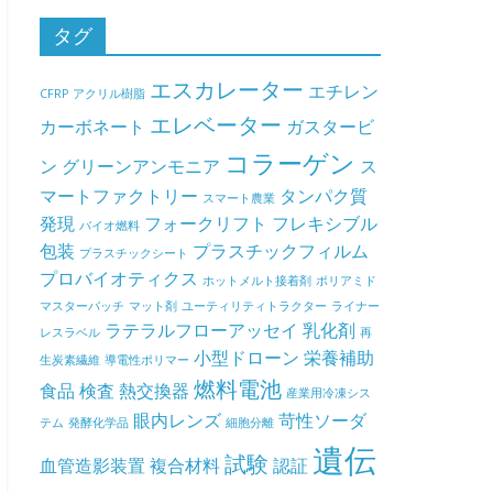
タグ
エスカレーター
エチレン
CFRP
アクリル樹脂
エレベーター
カーボネート
ガスタービ
コラーゲン
ン
グリーンアンモニア
ス
マートファクトリー
タンパク質
スマート農業
発現
フォークリフト
フレキシブル
バイオ燃料
包装
プラスチックフィルム
プラスチックシート
プロバイオティクス
ホットメルト接着剤
ポリアミド
マスターバッチ
マット剤
ユーティリティトラクター
ライナー
ラテラルフローアッセイ
乳化剤
レスラベル
再
小型ドローン
栄養補助
生炭素繊維
導電性ポリマー
燃料電池
食品
検査
熱交換器
産業用冷凍シス
眼内レンズ
苛性ソーダ
テム
発酵化学品
細胞分離
遺伝
試験
血管造影装置
複合材料
認証