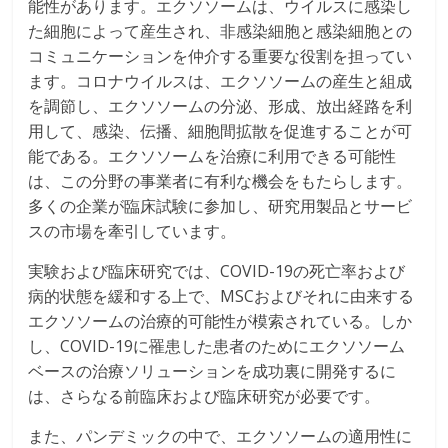
能性があります。エクソソームは、ウイルスに感染し
た細胞によって産生され、非感染細胞と感染細胞との
コミュニケーションを仲介する重要な役割を担ってい
ます。コロナウイルスは、エクソソームの産生と組成
を調節し、エクソソームの分泌、形成、放出経路を利
用して、感染、伝播、細胞間拡散を促進することが可
能である。エクソソームを治療に利用できる可能性
は、この分野の事業者に有利な機会をもたらします。
多くの企業が臨床試験に参加し、研究用製品とサービ
スの市場を牽引しています。
実験および臨床研究では、COVID-19の死亡率および
病的状態を緩和する上で、MSCおよびそれに由来する
エクソソームの治療的可能性が模索されている。しか
し、COVID-19に罹患した患者のためにエクソソーム
ベースの治療ソリューションを成功裏に開発するに
は、さらなる前臨床および臨床研究が必要です。
また、パンデミックの中で、エクソソームの適用性に