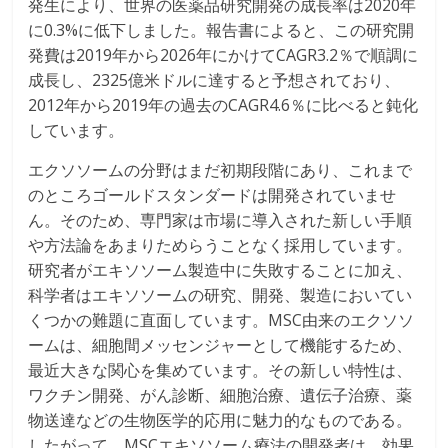
発生により、世界の医薬品研究開発の成長率は2020年
に0.3%に低下しました。報告書によると、この研究開
発費は2019年から2026年にかけてCAGR3.2％で順調に
成長し、2325億米ドルに達すると予想されており、
2012年から2019年の過去のCAGR4.6％に比べると鈍化
しています。
エクソソームの分野はまだ初期段階にあり、これまで
のところゴールドスタンダードは開発されていませ
ん。そのため、専門家は市場に導入された新しい手順
や方法論をあまりためらうことなく採用しています。
研究者がエキソソーム製造中に失敗することに加え、
科学者はエキソソームの研究、開発、製造においてい
くつかの難題に直面しています。MSC由来のエクソソ
ームは、細胞間メッセンジャーとして機能するため、
最近大きな関心を集めています。その新しい特性は、
ワクチン開発、がん診断、細胞治療、遺伝子治療、薬
物送達などの生物医学的応用に魅力的なものである。
したがって、MSCエキソソーム療法の開発者は、効果