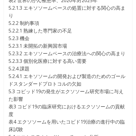
表2 世界のがん罹患率、2020年対2025年
5.2.1.3 エキソソームベースの処置に対する関心の高ま
り
5.2.2 制約事項
5.2.2.1 熟練した専門家の不足
5.2.3 機会
5.2.3.1 未開拓の新興国市場
5.2.3.2 エキソソームベースの治療法への関心の高まり
5.2.3.3 個別化医療に対する高い需要
5.2.4 課題
5.2.4.1 エキソソームの開発および製造のためのゴール
ドスタンダードプロトコルの欠如
5.3 コビッド19の発生がエクソソーム研究市場に与え
た影響
表3 コビド19の臨床研究におけるエクソソームの貢献
度
表4 エクソソームを用いたコビド19治療の進行中の臨
床試験