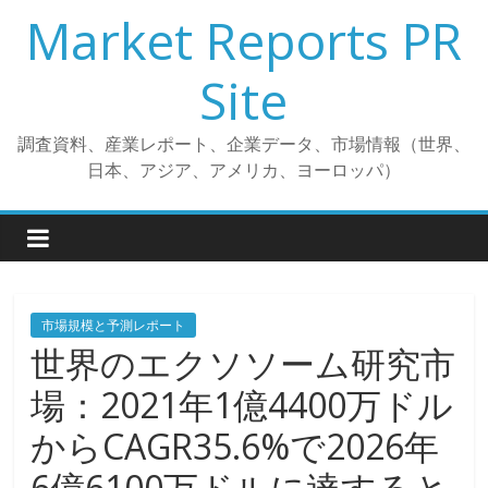
コ
Market Reports PR
ン
テ
Site
ン
ツ
調査資料、産業レポート、企業データ、市場情報（世界、
へ
日本、アジア、アメリカ、ヨーロッパ）
ス
キ
ッ
プ
市場規模と予測レポート
世界のエクソソーム研究市
場：2021年1億4400万ドル
からCAGR35.6%で2026年
6億6100万ドルに達すると