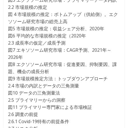
図3 エクソソーム研究市場：プライマリーデータ内訳
2.2 市場規模の推定
図 4 市場規模の推定：ボトムアップ（供給側）。エク
ソソーム研究市場の総売上高
図5 市場規模の推定：収益シェア分析、2020年
図6 平均的な市場規模の推定（2020年
2.3 成長率の仮定／成長予測
図7 エキソソーム研究市場：CAGR予測、2021年～
2026年
図8 エクソソーム研究市場：促進要因、抑制要因、課
題、機会の成長分析
図9 市場規模推定方法：トップダウンアプローチ
2.4 市場の内訳とデータの三角測量
図10 データの三角測量法
2.5 プライマリーからの洞察
図11 プライマリー専門家による市場検証
2.6 調査の前提
2.6.1 Covid-19特有の前提条件