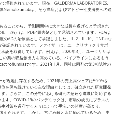
されています。現在、GALDERMA LABORATORIES,
体Nemolizumabは、そう痒症およびアトピー性皮膚炎への適
であることから、予測期間中に大きな成長を遂げると予想され
、2%）は、PDE4阻害剤として承認されています。FDAは
度のADの治療薬として承認しました。IL-2、IL-10、TNF-αな
とが確認されています。ファイザーは、ユークリサ（クリサボ
承認を取得しています。例えば、2020年3月、ユークリサは
、この薬の収益創出力を高めている。パイプラインにあるもう
uticsのroflumilastです。2021年1月、同社は同剤の第3相試験の
イヤーが現地に存在するため、2021年の売上高シェアは50.0%を
優位を保ち続けている主な理由としては、確立された研究開発
ます。さらに、この分野における研究の急速な進展に対応する
す。COVID-19のパンデミックは、市場の成長にプラスの
衛生対策を遵守する人々によって手洗いの頻度が高まり、
ためと考えられます。しかし、常に石鹸と水に触れているため、皮