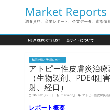
コ
Market Reports 
ン
テ
ン
調査資料、産業レポート、企業データ、市場情
ツ
へ
ス
NEW REPORTS LIST
当サイトについて
キ
ッ
プ
市場規模と予測レポート
アトピー性皮膚炎治療
（生物製剤、PDE4阻
射、経口）
2023年1月25日
marketing
アトピー性皮膚炎治
レポート概要