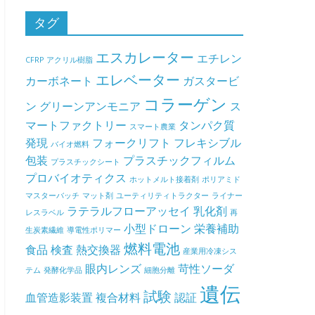
タグ
エスカレーター
エチレン
CFRP
アクリル樹脂
エレベーター
カーボネート
ガスタービ
コラーゲン
ン
グリーンアンモニア
ス
マートファクトリー
タンパク質
スマート農業
発現
フォークリフト
フレキシブル
バイオ燃料
包装
プラスチックフィルム
プラスチックシート
プロバイオティクス
ホットメルト接着剤
ポリアミド
マスターバッチ
マット剤
ユーティリティトラクター
ライナー
ラテラルフローアッセイ
乳化剤
レスラベル
再
小型ドローン
栄養補助
生炭素繊維
導電性ポリマー
燃料電池
食品
検査
熱交換器
産業用冷凍シス
眼内レンズ
苛性ソーダ
テム
発酵化学品
細胞分離
遺伝
試験
血管造影装置
複合材料
認証