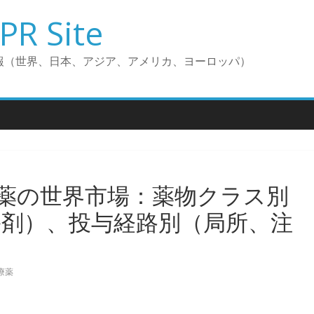
PR Site
報（世界、日本、アジア、アメリカ、ヨーロッパ）
薬の世界市場：薬物クラス別
害剤）、投与経路別（局所、注
療薬