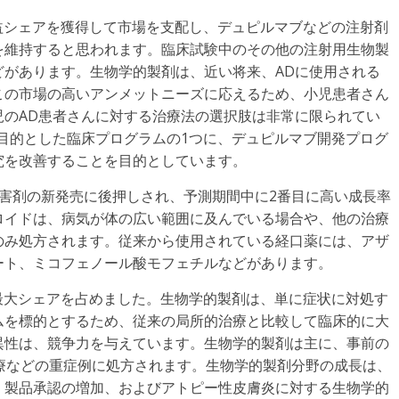
の収益シェアを獲得して市場を支配し、デュピルマブなどの注射剤
を維持すると思われます。臨床試験中のその他の注射用生物製
どがあります。生物学的製剤は、近い将来、ADに使用される
この市場の高いアンメットニーズに応えるため、小児患者さん
児のAD患者さんに対する治療法の選択肢は非常に限られてい
目的とした臨床プログラムの1つに、デュピルマブ開発プログ
究を改善することを目的としています。
阻害剤の新発売に後押しされ、予測期間中に2番目に高い成長率
ロイドは、病気が体の広い範囲に及んでいる場合や、他の治療
のみ処方されます。従来から使用されている経口薬には、アザ
ート、ミコフェノール酸モフェチルなどがあります。
超の最大シェアを占めました。生物学的製剤は、単に症状に対処す
ムを標的とするため、従来の局所的治療と比較して臨床的に大
異性は、競争力を与えています。生物学的製剤は主に、事前の
療などの重症例に処方されます。生物学的製剤分野の成長は、
、製品承認の増加、およびアトピー性皮膚炎に対する生物学的