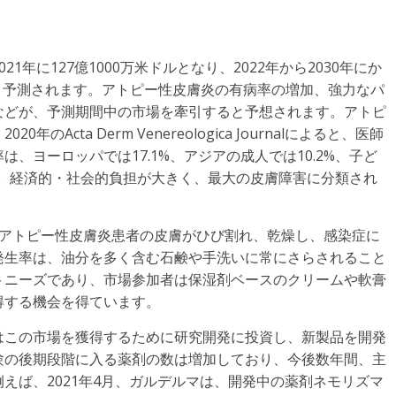
年に127億1000万米ドルとなり、2022年から2030年にか
ると予測されます。アトピー性皮膚炎の有病率の増加、強力なパ
などが、予測期間中の市場を牽引すると予想されます。アトピ
cta Derm Venereologica Journalによると、医師
、ヨーロッパでは17.1%、アジアの成人では10.2%、子ど
います。経済的・社会的負担が大きく、最大の皮膚障害に分類され
え、アトピー性皮膚炎患者の皮膚がひび割れ、乾燥し、感染症に
発生率は、油分を多く含む石鹸や手洗いに常にさらされること
トニーズであり、市場参加者は保湿剤ベースのクリームや軟膏
得する機会を得ています。
はこの市場を獲得するために研究開発に投資し、新製品を開発
験の後期段階に入る薬剤の数は増加しており、今後数年間、主
えば、2021年4月、ガルデルマは、開発中の薬剤ネモリズマ