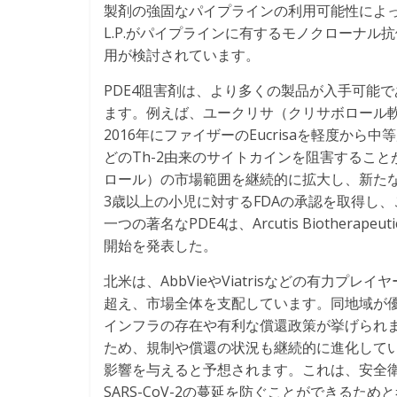
製剤の強固なパイプラインの利用可能性によって増強
L.P.がパイプラインに有するモノクローナル抗
用が検討されています。
PDE4阻害剤は、より多くの製品が入手可能
ます。例えば、ユークリサ（クリサボロール軟膏
2016年にファイザーのEucrisaを軽度から中等
どのTh-2由来のサイトカインを阻害するこ
ロール）の市場範囲を継続的に拡大し、新たな
3歳以上の小児に対するFDAの承認を取得し
一つの著名なPDE4は、Arcutis Biotherape
開始を発表した。
北米は、AbbVieやViatrisなどの有力プレ
超え、市場全体を支配しています。同地域が
インフラの存在や有利な償還政策が挙げられ
ため、規制や償還の状況も継続的に進化していま
影響を与えると予想されます。これは、安全
SARS-CoV-2の蔓延を防ぐことができる