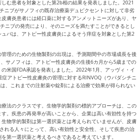
しむ患者を対象とした第2b相の結果を発表しました。2021
シチニブがサノフィの既存治療薬デュピクセントに対して非劣
性皮膚炎患者には経口薬に対するアンメットニーズがあり、ヤ
ロシチニブの発売により、そのニーズを満たすことができるとし
シュバは、アトピー性皮膚炎によるそう痒症を対象とした第2
の管理のための生物製剤の出現は、予測期間中の市場成長を後
月、サノフィは、アトピー性皮膚炎の生後6カ月から5歳までの
米国FDA承認を発表しました。2022年1月、アッヴィ・イ
重症アトピー性皮膚炎の管理に対するRINVOQ（ウパダシチニ
OQは、これまでの注射薬や錠剤による治療で効果が得られない
治療法のクラスです。生物学的製剤の標的アプローチは、この
ます。疾患の再発率が高いことから、企業は高い有効性を持つ
。生物学的製剤は第一選択薬とは考えられていませんが、皮膚
まされる人々にとって、高い有効性と安全性、そして疾患の治
剤を第一選択薬と考えるべきであると考えています。