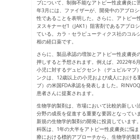
ブについて、制御不能なアトピー性皮膚炎に苦
年3月には、ファイザーが、開発中のアブロ
性であることを表明した。さらに、アトピー
ヌスキナーゼ1（JAK1）阻害剤であるアブ
ている。カラ・セラピューティクス社のコル
相の経口薬です。
さらに、製品承認の増加とアトピー性皮膚炎
押しすると予想されます。例えば、2022年6
小児に対するデュピクセント（デュピルマブ）の
ンクは、12歳以上の小児および成人における
ブ）の米国FDA承認を発表しました。RINV
患者さんに提案されます。
生物学的製剤は、市場において比較的新しい
分野の成長を促進する重要な要因となってい
新規の生物学的製剤の開発に投資しています
科医は、1年の大半をアトピー性皮膚炎に悩
療における標的アプローチから、生物学的製