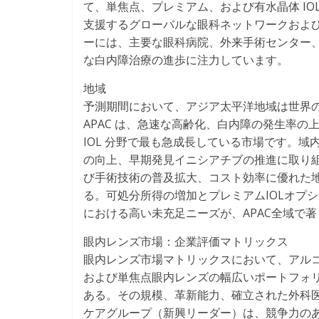
て、単焦点、プレミアム、および有水晶体 I
支援するグローバルな眼科ネットワークおよ
ーには、主要な眼科病院、外来手術センター
な白内障治療の進歩に注力しています。
地域
予測期間において、アジア太平洋地域は世界
APAC は、急速な高齢化、白内障の発生率
IOL 分野で最も急成長している市場です。
の向上、早期発見イニシアチブの推進に取り
び手術技術の普及拡大、コスト効率に優れた地
る。可処分所得の増加とプレミアムIOLオプ
における高い未充足ニーズが、APAC全域で
眼内レンズ市場：企業評価マトリックス
眼内レンズ市場マトリックスにおいて、アル
および単焦点眼内レンズの幅広いポートフォ
ある。その規模、革新能力、確立された外科
ケアグループ（新興リーダー）は、競争力の