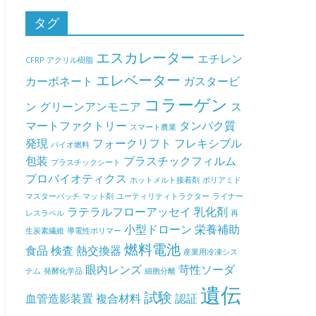
タグ
エスカレーター
エチレン
CFRP
アクリル樹脂
エレベーター
カーボネート
ガスタービ
コラーゲン
ン
グリーンアンモニア
ス
マートファクトリー
タンパク質
スマート農業
発現
フォークリフト
フレキシブル
バイオ燃料
包装
プラスチックフィルム
プラスチックシート
プロバイオティクス
ホットメルト接着剤
ポリアミド
マスターバッチ
マット剤
ユーティリティトラクター
ライナー
ラテラルフローアッセイ
乳化剤
レスラベル
再
小型ドローン
栄養補助
生炭素繊維
導電性ポリマー
燃料電池
食品
検査
熱交換器
産業用冷凍シス
眼内レンズ
苛性ソーダ
テム
発酵化学品
細胞分離
遺伝
試験
血管造影装置
複合材料
認証