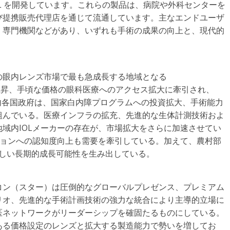
OL を開発しています。これらの製品は、病院や外科センターを
び提携販売代理店を通じて流通しています。主なエンドユーザ
、専門機関などがあり、いずれも手術の成果の向上と、現代的
の眼内レンズ市場で最も急成長する地域となる
の上昇、手頃な価格の眼科医療へのアクセス拡大に牽引され、
域内各国政府は、国家白内障プログラムへの投資拡大、手術能力
組んでいる。医療インフラの拡充、先進的な生体計測技術およ
域内IOLメーカーの存在が、市場拡大をさらに加速させてい
ションへの認知度向上も需要を牽引している。加えて、農村部
著しい長期的成長可能性を生み出している。
コン（スター）は圧倒的なグローバルプレゼンス、プレミアム
リオ、先進的な手術計画技術の強力な統合により主導的立場に
医ネットワークがリーダーシップを確固たるものにしている。
ある価格設定のレンズと拡大する製造能力で勢いを増してお