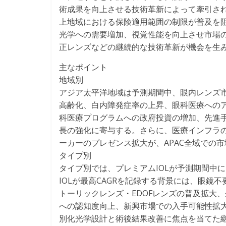
術成果を向上させる技術革新によって牽引さ
上地域における保険適用範囲の制限が普及を
光学への需要増加、視覚性能を向上させ市場の
正レンズなどの継続的な技術革新が機会を生
主なポイント
地域別
アジア太平洋地域は予測期間中、眼内レンズ市場
高齢化、白内障発症率の上昇、眼科医療へのア
科医療プログラムへの政府投資の増加、先進
長の強化に寄与する。さらに、医療インフラの
ーカーのプレゼンス拡大が、APAC全域での市
タイプ別
タイプ別では、プレミアムIOLが予測期間中に
IOLが最高CAGRを記録する背景には、眼
トーリックレンズ・EDOFレンズの普及拡大
への認知度向上、新興市場での入手可能性拡
別化光学設計と術後結果改善に焦点を当てた