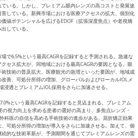
れている。しかし、プレミアム眼内レンズの高コストと発展途
阻害している。新興市場における医療アクセスの拡大、個別化
価値ポテンシャルを広げるEDOF（拡張深度焦点）や老視矯
み出している。
で6.5%という最高CAGRを記録すると予測される。急速な
クセス拡大が、同地域における最高CAGRの要因となる。眼
手術技術の普及拡大、医療観光の急増といった要因が、地域成
改善、可処分所得の増加、グローバルおよびローカルIOLメ
場浸透とプレミアムIOL採用をさらに加速させる。
7.0%という最高CAGRを記録すると見込まれる。プレミアム
鏡不要の視力向上を求める患者の選好の高まり、多焦点レンズ・
、外科医の自信を高める手術技術の進歩がある。屈折矯正効果
大、可処分所得の増加が導入をさらに加速させる。加えて、個
継続的な技術革新が、予測期間を通じてプレミアムレンズの需