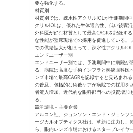
要を強化する。
材質別
材質別では、疎水性アクリルIOLが予測期間中
クリルIOLは、優れた生体適合性、低い後嚢
外科医が好む材質として最高CAGRを記録す
な性能が臨床現場での採用を促進している。
での供給拡大が相まって、疎水性アクリルIO
エンドユーザー別
エンドユーザー別では、予測期間中に病院が眼内
る。病院は高度な手術インフラと熟練眼科医
ンズ市場で最高CAGRを記録すると見込まれ
の普及、包括的な術後ケアが病院での採用を
者流入増加、近代的な眼科部門への投資増加
る。
競争環境 – 主要企業
アルコン社、ジョンソン・エンド・ジョンソン
ージカルオプティクス社は、革新に注力し、
ら、眼内レンズ市場におけるスタープレイヤ