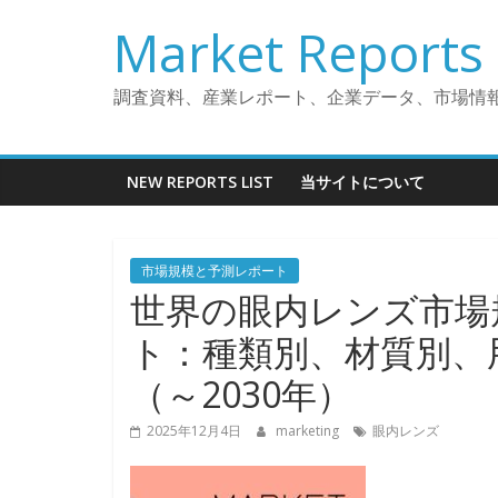
コ
Market Reports 
ン
テ
ン
調査資料、産業レポート、企業データ、市場情
ツ
へ
ス
NEW REPORTS LIST
当サイトについて
キ
ッ
プ
市場規模と予測レポート
世界の眼内レンズ市場
ト：種類別、材質別、
（～2030年）
2025年12月4日
marketing
眼内レンズ