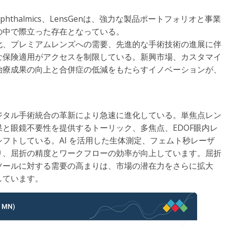
ega Ophthalmics、LensGenは、強力な製品ポートフォリオと事業
の中で際立った存在となっている。
化、プレミアムレンズへの需要、先進的な手術技術の進展に伴
な保険適用がアクセスを制限している。新興市場、カスタマイ
治療成果の向上と合併症の低減をもたらすイノベーションが、
ジタル手術統合の革新により急速に進化している。単焦点レン
と眼鏡不要性を提供するトーリック、多焦点、EDOF眼内レ
フトしている。AI を活用した生体測定、フェムト秒レーザ
り、屈折の精度とワークフローの効率が向上しています。屈折
ツールに対する需要の高まりは、市場の潜在力をさらに拡大
しています。