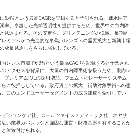
に6.4%という最高CAGRを記録すると予測される。疎水性ア
混濁率、卓越した光学透明性を提供するため、世界中の白内障
ると見込まれる。その安定性、グリステニングの低減、長期的
プレミアムかつ先進的な単焦点レンズへの需要拡大と新興市場
Lの成長見通しをさらに強化している。
レンズ市場で6.3%という最高CAGRを記録すると予想され
へのアクセスを背景に、大量の白内障手術を扱うため、眼内レ
る。プレミアムIOLの採用増加、フェムト秒レーザーシステム
さらに後押ししている。政府資金の拡大、補助対象手術への患
も、このエンドユーザーセグメントの成長加速を牽引してい
 ビジョンケア社、カールツァイスメディテック社、ホヤサ
幅広い業界カバレッジと強固な運営・財務基盤を有することか
ーと位置付けられる。