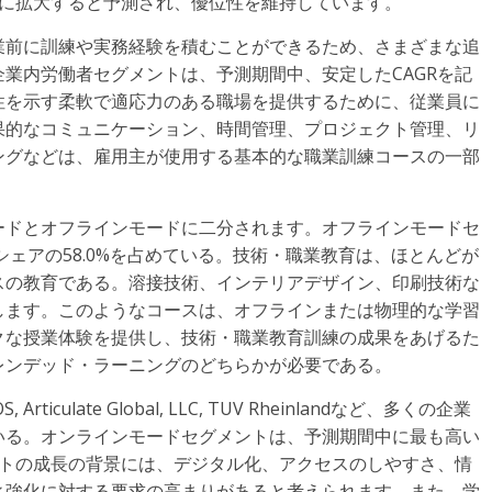
らに拡大すると予測され、優位性を維持しています。
業前に訓練や実務経験を積むことができるため、さまざまな追
業内労働者セグメントは、予測期間中、安定したCAGRを記
性を示す柔軟で適応力のある職場を提供するために、従業員に
果的なコミュニケーション、時間管理、プロジェクト管理、リ
ングなどは、雇用主が使用する基本的な職業訓練コースの一部
ードとオフラインモードに二分されます。オフラインモードセ
シェアの58.0%を占めている。技術・職業教育は、ほとんどが
スの教育である。溶接技術、インテリアデザイン、印刷技術な
します。このようなコースは、オフラインまたは物理的な学習
クな授業体験を提供し、技術・職業教育訓練の成果をあげるた
レンデッド・ラーニングのどちらかが必要である。
S, Articulate Global, LLC, TUV Rheinlandなど、多くの企業
いる。オンラインモードセグメントは、予測期間中に最も高い
ントの成長の背景には、デジタル化、アクセスのしやすさ、情
ィ強化に対する要求の高まりがあると考えられます。また、学