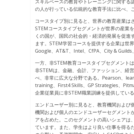
スキルベースの教育やトレーニングに関する
の人が行っている伝統的な教育手法に比べ、
コースタイプ別に見ると、世界の教育産業はさら
STEMコースタイプセグメントが世界の産業を
くの国が、国民の社会的・経済的発展を促進す
ます。STEM学習コースを提供する企業は世界的
Google、AT&T、Intel、CfPA、City & Guil
一方、非STEM教育コースタイプセグメント
非STEMは、金融、会計、ファッション、経
べ、非常に広大な分野である。Pearson、learndirec
training、First4 Skills、GP Strat
企業従業員に非STEM職業訓練を提供してい
エンドユーザー別に見ると、教育機関および個
機関および個人のエンドユーザーセグメントが
アを占めた。このセグメントの高いシェアは
ています。また、学生はより良い仕事を得る