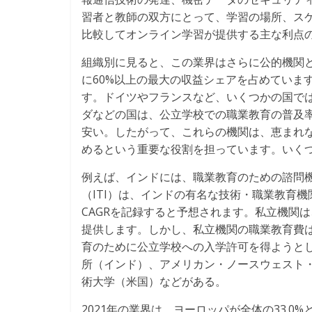
習者と教師の双方にとって、学習の場所、ス
比較してオンライン学習が提供する主な利点の
組織別に見ると、この業界はさらに公的機関と
に60%以上の最大の収益シェアを占めていま
す。ドイツやフランスなど、いくつかの国で
ダなどの国は、公立学校での職業教育の普及
安い。したがって、これらの機関は、恵まれ
めるという重要な役割を担っています。いく
例えば、インドには、職業教育のための諮問
（ITI）は、インドの有名な技術・職業教育
CAGRを記録すると予想されます。私立機関
提供します。しかし、私立機関の職業教育費
育のために公立学校への入学許可を得ようと
所（インド）、アメリカン・ノースウェスト
術大学（米国）などがある。
2021年の業界は、ヨーロッパが全体の33.