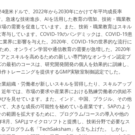
24億米ドルで、2022年から2030年にかけて年平均成長率
ます。急速な技術進歩、AIを活用した教育の増加、技術・職業教
市場の需要を促進しています。また、技術・職業教育はスキル
しています。COVID-19のパンデミックは、COVID-19患
業界に影響を与えた。2020年、COVID-19の世界的な流行に
するため、オンライン学習や通信教育の需要が急増した。2020年
ャリアとスキルを高めるための新しい専門的なオンライン認定プ
ズの最初のコースは、研究開発開発の個人を効果的に訓練し、
作トレーニングを提供するGMP実験室制御認定でした。
企業組織・労働者が新しいスキルを習得したり、スキルアップ
。近年では、市場の要求や産業界における熟練労働者の供給不
伸びを見せています。また、インド、中国、ブラジル、その他
て、大きな成長の可能性を秘めている産業です。SAPのよう
その範囲を拡大するために、プログラム/コースの導入や他の
年8月、SAPはマイクロソフトと提携し、技術分野で必要なス
るプログラム名「TechSaksham」を立ち上げた。 しかし、