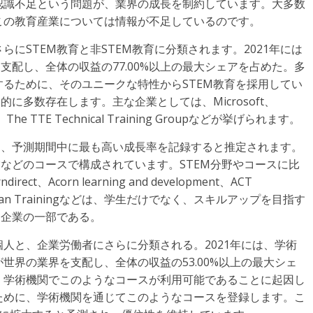
認識不足という問題が、業界の成長を制約しています。大多数
この教育産業については情報が不足しているのです。
にSTEM教育と非STEM教育に分類されます。2021年には
支配し、全体の収益の77.00%以上の最大シェアを占めた。多
るために、そのユニークな特性からSTEM教育を採用してい
に多数存在します。主な企業としては、Microsoft、
ds、The TTE Technical Training Groupなどが挙げられます。
は、予測期間中に最も高い成長率を記録すると推定されます。
営などのコースで構成されています。STEM分野やコースに比
t、Acorn learning and development、ACT
egies、Pitman Trainingなどは、学生だけでなく、スキルアップを目指す
る企業の一部である。
人と、企業労働者にさらに分類される。2021年には、学術
世界の業界を支配し、全体の収益の53.00%以上の最大シェ
、学術機関でこのようなコースが利用可能であることに起因し
ために、学術機関を通じてこのようなコースを登録します。こ