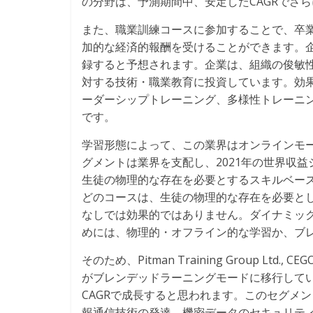
の分野は、予測期間中、安定したCAGRでさ
また、職業訓練コースに参加することで、卒
加的な経済的報酬を受けることができます。企
録すると予想されます。企業は、組織の俊敏
対する技術・職業教育に投資しています。効
ーダーシップトレーニング、多様性トレーニ
です。
学習形態によって、この業界はオンラインモ
グメントは業界を支配し、2021年の世界収益
生徒の物理的な存在を必要とするスキルベー
どのコースは、生徒の物理的な存在を必要と
なしでは効果的ではありません。ダイナミッ
めには、物理的・オフライン的な学習か、ブ
そのため、Pitman Training Group Ltd., CEGO
がブレンデッドラーニングモードに移行して
CAGRで成長すると思われます。このセグメ
報通信技術の発達、機密データのセキュリテ