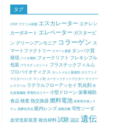
タグ
エスカレーター
エチレン
CFRP
アクリル樹脂
エレベーター
カーボネート
ガスタービ
コラーゲン
ン
グリーンアンモニア
ス
マートファクトリー
タンパク質
スマート農業
発現
フォークリフト
フレキシブル
バイオ燃料
包装
プラスチックフィルム
プラスチックシート
プロバイオティクス
ホットメルト接着剤
ポリアミド
マスターバッチ
マット剤
ユーティリティトラクター
ライナー
ラテラルフローアッセイ
乳化剤
レスラベル
再
小型ドローン
栄養補助
生炭素繊維
導電性ポリマー
燃料電池
食品
検査
熱交換器
産業用冷凍シス
眼内レンズ
苛性ソーダ
テム
発酵化学品
細胞分離
遺伝
試験
血管造影装置
複合材料
認証