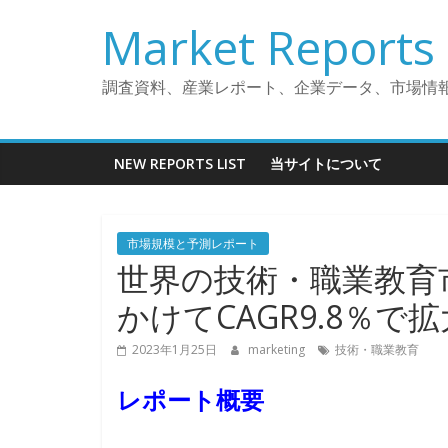
コ
Market Reports 
ン
テ
ン
調査資料、産業レポート、企業データ、市場情
ツ
へ
ス
NEW REPORTS LIST
当サイトについて
キ
ッ
プ
市場規模と予測レポート
世界の技術・職業教育市
かけてCAGR9.8％で
2023年1月25日
marketing
技術・職業教育
レポート概要