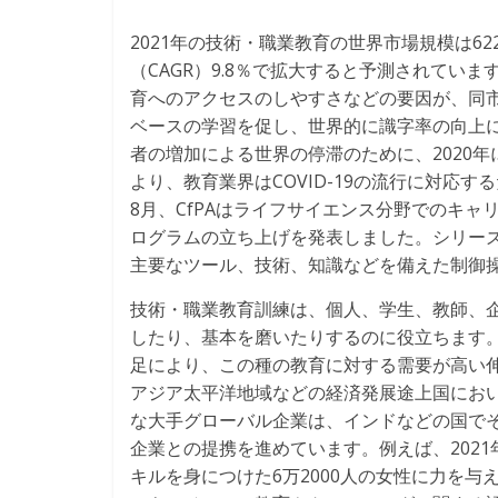
2021年の技術・職業教育の世界市場規模は62
（CAGR）9.8％で拡大すると予測されてい
育へのアクセスのしやすさなどの要因が、同
ベースの学習を促し、世界的に識字率の向上に寄与
者の増加による世界の停滞のために、2020年に
より、教育業界はCOVID-19の流行に対応
8月、CfPAはライフサイエンス分野でのキ
ログラムの立ち上げを発表しました。シリー
主要なツール、技術、知識などを備えた制御操
技術・職業教育訓練は、個人、学生、教師、
したり、基本を磨いたりするのに役立ちます
足により、この種の教育に対する需要が高い
アジア太平洋地域などの経済発展途上国におい
な大手グローバル企業は、インドなどの国で
企業との提携を進めています。例えば、2021
キルを身につけた6万2000人の女性に力を与え