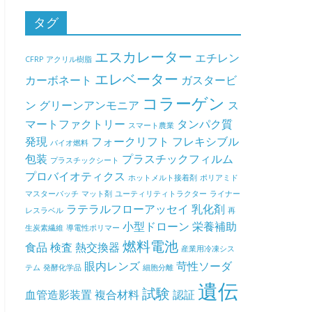
タグ
エスカレーター
エチレン
CFRP
アクリル樹脂
エレベーター
カーボネート
ガスタービ
コラーゲン
ン
グリーンアンモニア
ス
マートファクトリー
タンパク質
スマート農業
発現
フォークリフト
フレキシブル
バイオ燃料
包装
プラスチックフィルム
プラスチックシート
プロバイオティクス
ホットメルト接着剤
ポリアミド
マスターバッチ
マット剤
ユーティリティトラクター
ライナー
ラテラルフローアッセイ
乳化剤
レスラベル
再
小型ドローン
栄養補助
生炭素繊維
導電性ポリマー
燃料電池
食品
検査
熱交換器
産業用冷凍シス
眼内レンズ
苛性ソーダ
テム
発酵化学品
細胞分離
遺伝
試験
血管造影装置
複合材料
認証