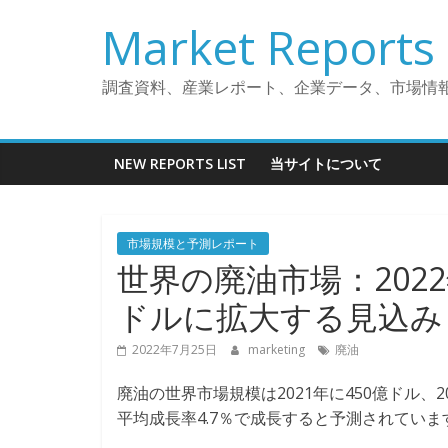
コ
Market Reports 
ン
テ
ン
調査資料、産業レポート、企業データ、市場情
ツ
へ
ス
NEW REPORTS LIST
当サイトについて
キ
ッ
プ
市場規模と予測レポート
世界の廃油市場：2022
ドルに拡大する見込み
2022年7月25日
marketing
廃油
廃油の世界市場規模は2021年に450億ドル、2
平均成長率4.7％で成長すると予測されていま