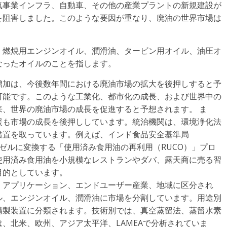
気事業インフラ、自動車、その他の産業プラントの新規建設が
を阻害しました。このような要因が重なり、廃油の世界市場は
、燃焼用エンジンオイル、潤滑油、タービン用オイル、油圧オ
なったオイルのことを指します。
増加は、今後数年間における廃油市場の拡大を後押しすると予
可能です。このような工業化、都市化の成長、および世界中の
、世界の廃油市場の成長を促進すると予想されます。 ま
援も市場の成長を後押ししています。統治機関は、環境浄化法
措置を取っています。例えば、インド食品安全基準局
ーゼルに変換する「使用済み食用油の再利用（RUCO）」プロ
使用済み食用油を小規模なレストランやダバ、露天商に売る習
目的としています。
、アプリケーション、エンドユーザー産業、地域に区分され
ル、エンジンオイル、潤滑油に市場を分割しています。用途別
精製装置に分類されます。技術別では、真空蒸留法、蒸留水素
、北米、欧州、アジア太平洋、LAMEAで分析されていま