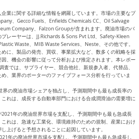
入企業に関する詳細な情報を網羅しています。市場の主要なプ
、Gecco Fuels、Enfields Chemicals CC、Oil Salvage
 Petroleum Company、Falzon Groupが含まれます。廃油市場のバ
J.Richards & Sons Pvt Ltd、Safety-Kleen
End Plastic Waste、MIB Waste Services、Neste、その他です。
ために、製品の発売、買収、事業拡大など、数多くの戦略を採
要因、機会の影響に従って分析および推定されます。本レポー
。本調査では、サプライヤー、競合他社、新規参入者、代替品、
ため、業界のポーターのファイブフォース分析を行っていま
が世界の廃油市場シェアを独占し、予測期間中も最も成長率の
。これは、成長する自動車部門における合成潤滑油の需要増に
2021年の廃油世界市場を支配し、予測期間中も最も急成長
。これは、急速な工業化、環境維持のための規制、産業におけ
押し上げると予想されることに起因しています。
021年の廃油世界市場を支配し、予測期間中も最も急成長し