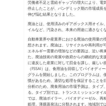
労働者不足と需給ギャップの増大により、電
停止したことが、パンデミック期の市場成長
伸び悩む結果となりました。
廃油とは、使用済みのギアボックス用オイル
イルなど、汚染され、本来の用途に適さなく
自動車業界や産業界における廃油の使用量の
想されます。廃油は、リサイクルや再利用が
エネルギー需要の増加などの要因は、近い将来
た、廃油技術の発展や政府からの継続的な支
に違反した産業に対して罰金を課し、厳しい
（FSSAI）は、食用油を回収してバイオディ
グラムを開始しました。このプログラムは、
慣があるため、適切な処理を保証することを
分析のため、廃食用油の市場予測は、タイプ
る。タイプ別では、トランスミッションオイ
では、廃油ボイラー、バイオディーゼル、再
処理、薄膜蒸発法に分類されます。地域別では