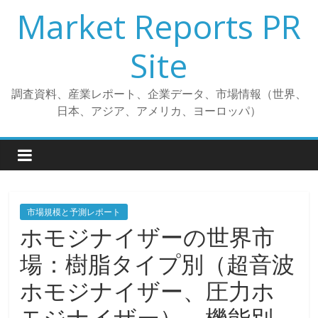
コ
Market Reports PR
ン
テ
Site
ン
ツ
調査資料、産業レポート、企業データ、市場情報（世界、
へ
日本、アジア、アメリカ、ヨーロッパ）
ス
キ
ッ
プ
市場規模と予測レポート
ホモジナイザーの世界市
場：樹脂タイプ別（超音波
ホモジナイザー、圧力ホ
モジナイザー）、機能別、