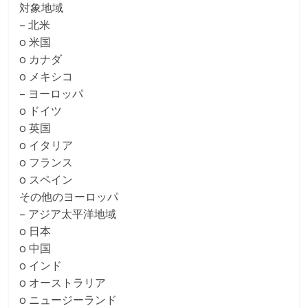
対象地域
– 北米
o 米国
o カナダ
o メキシコ
– ヨーロッパ
o ドイツ
o 英国
o イタリア
o フランス
o スペイン
その他のヨーロッパ
– アジア太平洋地域
o 日本
o 中国
o インド
o オーストラリア
o ニュージーランド