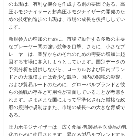
の出現は、有利な機会を作成する別の要因である。高
圧ホモジナイザーと超高圧ホモジナイザーの開発のた
めの技術的進歩の出現は、市場の成長を後押ししてい
ます。
新規参入の増加のために、市場で動作する多数の主要
なプレーヤー間の強い競争を目撃。さらに、小さなプ
レーヤーは、業界からのそれのための需要の増加に起
因する市場に参入しようとしています。国別データの
予測分析を提供しながら、ローカルおよび国内ブラン
ドとの大規模または希少な競争、国内の関税の影響、
および貿易ルートのために、グローバルブランドと彼
らの挑戦の存在と可用性が直面していることが考慮さ
れます。さまざまな国によって平準化された厳格な政
府の規則や規制はまた、市場の成長への大きな脅威で
ある。
圧力ホモジナイザーは、広く食品-乳製品や医薬品の乳
化のために使用されます。異なる製品をブレンドする