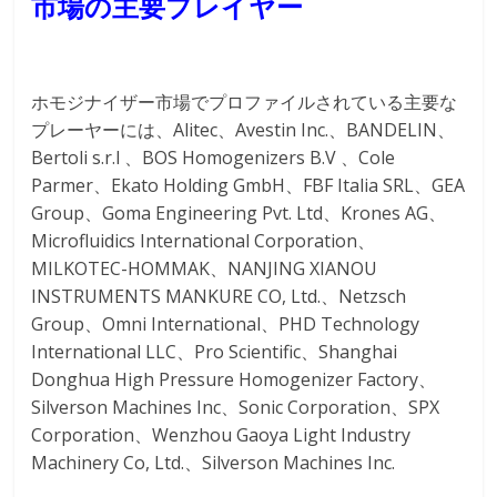
市場の主要プレイヤー
ホモジナイザー市場でプロファイルされている主要な
プレーヤーには、Alitec、Avestin Inc.、BANDELIN、
Bertoli s.r.l 、BOS Homogenizers B.V 、Cole
Parmer、Ekato Holding GmbH、FBF Italia SRL、GEA
Group、Goma Engineering Pvt. Ltd、Krones AG、
Microfluidics International Corporation、
MILKOTEC-HOMMAK、NANJING XIANOU
INSTRUMENTS MANKURE CO, Ltd.、Netzsch
Group、Omni International、PHD Technology
International LLC、Pro Scientific、Shanghai
Donghua High Pressure Homogenizer Factory、
Silverson Machines Inc、Sonic Corporation、SPX
Corporation、Wenzhou Gaoya Light Industry
Machinery Co, Ltd.、Silverson Machines Inc.