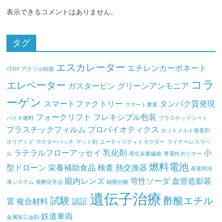
表示できるコメントはありません。
タグ
エスカレーター
エチレンカーボネート
CFRP
アクリル樹脂
コラ
エレベーター
ガスタービン
グリーンアンモニア
ーゲン
スマートファクトリー
タンパク質発現
スマート農業
フォークリフト
フレキシブル包装
バイオ燃料
プラスチックシート
プラスチックフィルム
プロバイオティクス
ホットメルト接着剤
ポリアミド
マスターバッチ
マット剤
ユーティリティトラクター
ライナーレスラベ
ラテラルフローアッセイ
乳化剤
小
ル
再生炭素繊維
導電性ポリマー
燃料電池
型ドローン
栄養補助食品
検査
熱交換器
産業用冷
眼内レンズ
苛性ソーダ
血管造影装
凍システム
発酵化学品
細胞分離
遺伝子治療
試験
酢酸エチル
置
複合材料
認証
鉄道車両
金属加工油剤