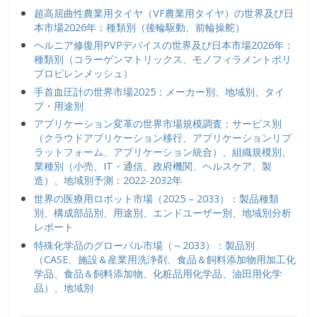
超高屈曲性農業用タイヤ（VF農業用タイヤ）の世界及び日
本市場2026年：種類別（後輪駆動、前輪操舵）
ヘルニア修復用PVPデバイスの世界及び日本市場2026年：
種類別（コラーゲンマトリックス、モノフィラメントポリ
プロピレンメッシュ）
手首血圧計の世界市場2025：メーカー別、地域別、タイ
プ・用途別
アプリケーション変革の世界市場規模調査：サービス別
（クラウドアプリケーション移行、アプリケーションリプ
ラットフォーム、アプリケーション統合）、組織規模別、
業種別（小売、IT・通信、政府機関、ヘルスケア、製
造）、地域別予測：2022-2032年
世界の医療用ロボット市場（2025 – 2033）：製品種類
別、構成部品別、用途別、エンドユーザー別、地域別分析
レポート
特殊化学品のグローバル市場（～2033）：製品別
（CASE、施設＆産業用洗浄剤、食品＆飼料添加物用加工化
学品、食品＆飼料添加物、化粧品用化学品、油田用化学
品）、地域別