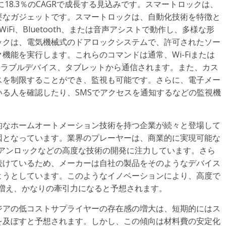
に18.3％のCAGRで成長する見込みです。スマートロックは、
要なガジェットです。スマートロックは、自動化技術を特徴と
Fi、Bluetooth、または音声アシストで動作し、多様な形
ックは、電気機械式のドアロックシステムで、許可されたソー
機能を実行します。これらのコマンドは通常、Wi-Fiまたは
ウェアラブルデバイス、タブレットから通信されます。また、カス
スを制限することができ、監視も可能です。さらに、電子メー
る人を確認したり、SMSでアクセスを通知するなどの監視機
的なホームオートメーション技術を持つ企業が続々と登場して
因となっています。業界のプレーヤーは、商業的に実現可能な
/アンロックなどの高度な技術の開発に注力しています。さら
続けているため、メーカーは自社の製品をそのようなデバイス
ようとしています。このようなイノベーションにより、高度で
増え、かなりの牽引力になると予想されます。
ジアの低コストサプライヤーの存在感の増大は、短期的にはス
を及ぼすと予想されます。しかし、この傾向は材料費の安定化