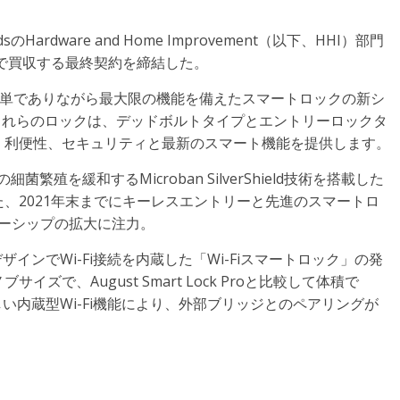
ndsのHardware and Home Improvement（以下、HHI）部門
額で買収する最終契約を締結した。
置や使用が簡単でありながら最大限の機能を備えたスマートロックの新シ
した。これらのロックは、デッドボルトタイプとエントリーロックタ
、利便性、セキュリティと最新のスマート機能を提供します。
細菌繁殖を緩和するMicroban SilverShield技術を搭載した
、2021年末までにキーレスエントリーと先進のスマートロ
トナーシップの拡大に注力。
なデザインでWi-Fi接続を内蔵した「Wi-Fiスマートロック」の発
で、August Smart Lock Proと比較して体積で
しい内蔵型Wi-Fi機能により、外部ブリッジとのペアリングが