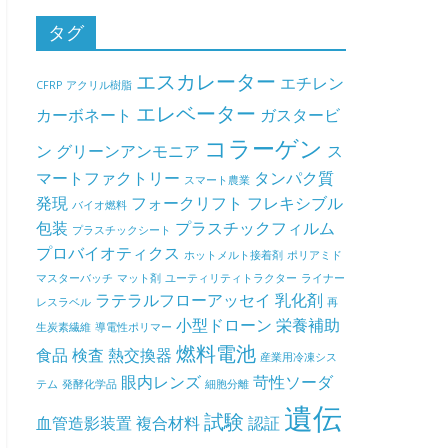
タグ
エスカレーター
エチレン
CFRP
アクリル樹脂
エレベーター
カーボネート
ガスタービ
コラーゲン
ン
グリーンアンモニア
ス
マートファクトリー
タンパク質
スマート農業
発現
フォークリフト
フレキシブル
バイオ燃料
包装
プラスチックフィルム
プラスチックシート
プロバイオティクス
ホットメルト接着剤
ポリアミド
マスターバッチ
マット剤
ユーティリティトラクター
ライナー
ラテラルフローアッセイ
乳化剤
レスラベル
再
小型ドローン
栄養補助
生炭素繊維
導電性ポリマー
燃料電池
食品
検査
熱交換器
産業用冷凍シス
眼内レンズ
苛性ソーダ
テム
発酵化学品
細胞分離
遺伝
試験
血管造影装置
複合材料
認証