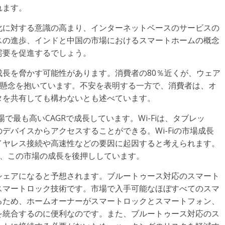
れます。
化に対する意識の高まり、インターネットベースのサービスの
スの進歩、インドと中国の市場におけるスマートホームの概念
需要を促進するでしょう。
長を脅かす可能性があります。消費者の80％近くが、ウェア
る懸念を抱いています。不安を表明する一方で、消費者は、オ
タを共有しても構わないとも述べています。
場で最も高いCAGRで成長しています。Wi-Fiは、タブレッ
デバイスからアクセスすることができる。Wi-Fiの市場成長
イヤレス接続や高速性などの要因に起因すると考えられます。
も、この市場の成長を後押ししています。
シェアになると予想されます。ブルートゥース対応のスマート
スマートロック技術です。市場で入手可能なほぼすべてのスマ
るため、ホームオーナーがスマートロックとスマートフォン、
を統合するのに便利なのです。また、ブルートゥース対応のス