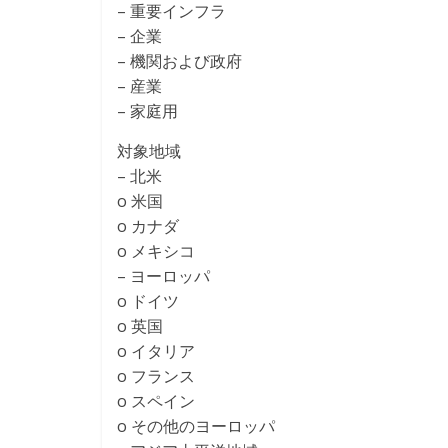
– 重要インフラ
– 企業
– 機関および政府
– 産業
– 家庭用
対象地域
– 北米
o 米国
o カナダ
o メキシコ
– ヨーロッパ
o ドイツ
o 英国
o イタリア
o フランス
o スペイン
o その他のヨーロッパ