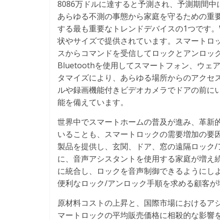
8086万ドルに達すると予測され、予測期間中
あらゆる不測の事態から家庭を守るための重
する最も重要なトレンドデバイスの1つです。Wi
状やサイズで提供されています。スマートロ
スからコマンドを受信してロックとアンロック
Bluetoothを使用してスマートフォン、
タマイズにより、あらゆる場所からのアクセ
ルや録画機能付きビデオカメラでドアの前にい
能を備えています。
世界中でスマートホームの普及が進み、革新
いることも、スマートロックの需要増加の要
製品を提供し、玄関、ドア、窓の遠隔ロック
に、音声アシスタントを使用する家庭が増え
に統合し、ロックを音声制御できるようにし
便利なロック/アンロック手順を求める顧客が
原材料コストの上昇と、国際市場におけるア
マートロックの平均販売価格に相殺的な影響