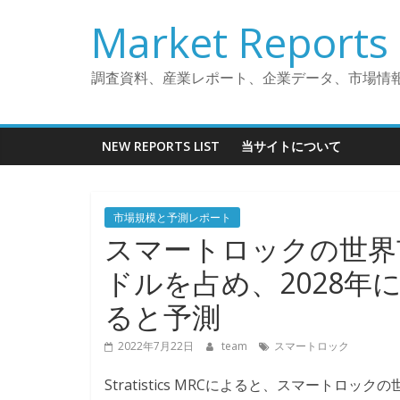
コ
Market Reports 
ン
テ
ン
調査資料、産業レポート、企業データ、市場情
ツ
へ
ス
NEW REPORTS LIST
当サイトについて
キ
ッ
プ
市場規模と予測レポート
スマートロックの世界市
ドルを占め、2028年に
ると予測
2022年7月22日
team
スマートロック
Stratistics MRCによると、スマートロック