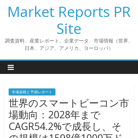
コ
Market Reports PR
ン
テ
Site
ン
ツ
調査資料、産業レポート、企業データ、市場情報（世界、
へ
日本、アジア、アメリカ、ヨーロッパ）
ス
キ
ッ
プ
市場規模と予測レポート
世界のスマートビーコン市
場動向：2028年まで
CAGR54.2%で成長し、そ
の規模は1598億1000万ド