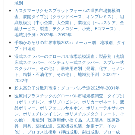
域別
カスタマーサクセスプラットフォームの世界市場規模調
査、展開タイプ別（クラウドベース、オンプレミス）、組
織規模別（中小企業、大企業）、業種別（ヘルスケア、金
融サービス、製造、テクノロジー、小売、Eコマース）、
地域別予測：2022年～2032年
手動かみそりの世界市場2025：メーカー別、地域別、タイ
プ・用途別
湿式スクラバーのグローバル市場規模調査：製品別（充填
床式スクラバー、ベンチュリー式スクラバー、スプレー式
スクラバー、その他）、最終用途別（発電、化学、セメン
ト、精製・石油化学、その他）、地域別予測：2022年～
2032年
粉末高分子分散剤市場：グローバル予測2025年-2031年
医療用プラスチックのグローバル市場規模調査、タイプ別
（ポリエチレン、ポリプロピレン、ポリカーボネート、液
晶ポリマー、ポリフェニルサルホン、ポリエーテルサルホ
ン、ポリエチレンイミン、ポリメチルメタクリレート、そ
の他）、用途別（医療用使い捨て品、人工装具、医療器
具・用具、薬物送達、医療機器包装、創傷ケア、その
他）、プロセス技術別（押出成形、射出成形、ブロー成