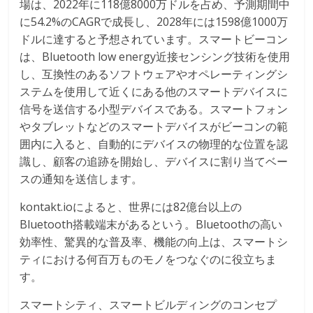
場は、2022年に118億8000万ドルを占め、予測期間中
に54.2%のCAGRで成長し、2028年には1598億1000万
ドルに達すると予想されています。スマートビーコン
は、Bluetooth low energy近接センシング技術を使用
し、互換性のあるソフトウェアやオペレーティングシ
ステムを使用して近くにある他のスマートデバイスに
信号を送信する小型デバイスである。スマートフォン
やタブレットなどのスマートデバイスがビーコンの範
囲内に入ると、自動的にデバイスの物理的な位置を認
識し、顧客の追跡を開始し、デバイスに割り当てベー
スの通知を送信します。
kontakt.ioによると、世界には82億台以上の
Bluetooth搭載端末があるという。Bluetoothの高い
効率性、驚異的な普及率、機能の向上は、スマートシ
ティにおける何百万ものモノをつなぐのに役立ちま
す。
スマートシティ、スマートビルディングのコンセプ