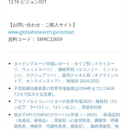
12.16 ビジョンIOT
【お問い合わせ・ご購入サイト】
www.globalresearch.jp/contact
資料コード： SMRC22659
ダイビングスーツ市場レポート：タイプ別（ドライスー
ツ、ウェットスーツ）、価格帯別（エコノミー、ミッドレ
ンジ、ラグジュアリー）、販売チャネル別（オフラインス
トア、オンラインストア）、地域別 2024-2032
子宮筋腫治療装置の世界市場規模は2034年までにCAGR
7.2％で拡大する見通し
アスファルトコンパクターの世界市場2025：種類別（5ト
ン以下、5〜13トン、13トン以上）、用途別分析
低分子API CDMOのグローバル市場（～2033）：医薬品別
（先発品、後発品）、用途別（心血管疾患、腫瘍学、呼吸
器疾患、神経学、代謝性疾患、感染症）、最終用途別、地