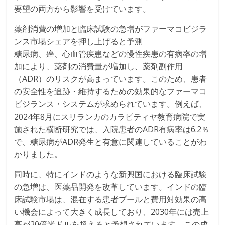
要望の両方から影響を受けています。
薬剤消費の増加と臨床試験の急増がファーマコビジラ
ンス市場シェアを押し上げると予測
糖尿病、癌、心血管疾患などの慢性疾患の有病率の増
加により、薬剤の消費量が増加し、薬剤副作用
（ADR）のリスクが高まっています。このため、患者
の安全性を追跡・維持するための効果的なファーマコ
ビジランス・システムが求められています。例えば、
2024年8月にスリランカのカラピティヤ教育病院で実
施された横断研究では、入院患者のADR有病率は6.2％
で、糖尿病がADR発生と有意に関連していることがわ
かりました。
同時に、特にインドのような新興国における臨床試験
の急増は、医薬品開発を改革しています。インドの臨
床試験市場は、混在する患者プールと費用対効果の高
い機会によって大きく成長しており、2030年には売上
高が20億米ドルを超えると予想されています。この成