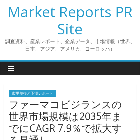
コ
Market Reports PR
ン
テ
Site
ン
ツ
調査資料、産業レポート、企業データ、市場情報（世界、
へ
日本、アジア、アメリカ、ヨーロッパ）
ス
キ
ッ
プ
市場規模と予測レポート
ファーマコビジランスの
世界市場規模は2035年ま
でにCAGR 7.9％で拡大す
る見通し