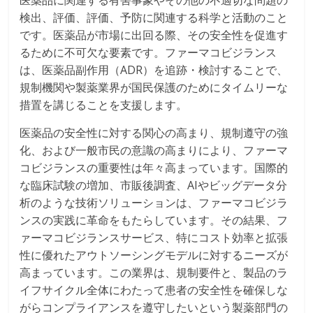
医薬品に関連する有害事象やその他の不適切な問題の
検出、評価、評価、予防に関連する科学と活動のこと
です。医薬品が市場に出回る際、その安全性を促進す
るために不可欠な要素です。ファーマコビジランス
は、医薬品副作用（ADR）を追跡・検討することで、
規制機関や製薬業界が国民保護のためにタイムリーな
措置を講じることを支援します。
医薬品の安全性に対する関心の高まり、規制遵守の強
化、および一般市民の意識の高まりにより、ファーマ
コビジランスの重要性は年々高まっています。国際的
な臨床試験の増加、市販後調査、AIやビッグデータ分
析のような技術ソリューションは、ファーマコビジラ
ンスの実践に革命をもたらしています。その結果、フ
ァーマコビジランスサービス、特にコスト効率と拡張
性に優れたアウトソーシングモデルに対するニーズが
高まっています。この業界は、規制要件と、製品のラ
イフサイクル全体にわたって患者の安全性を確保しな
がらコンプライアンスを遵守したいという製薬部門の