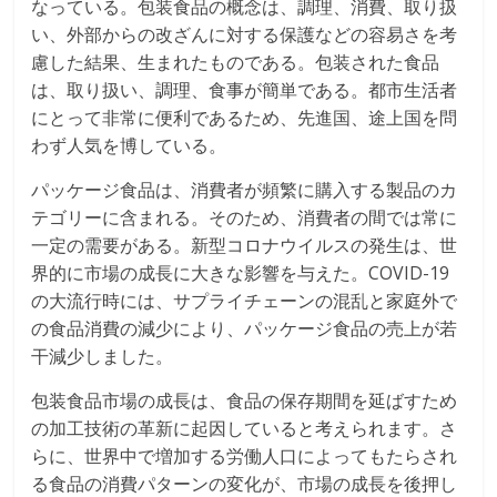
なっている。包装食品の概念は、調理、消費、取り扱
い、外部からの改ざんに対する保護などの容易さを考
慮した結果、生まれたものである。包装された食品
は、取り扱い、調理、食事が簡単である。都市生活者
にとって非常に便利であるため、先進国、途上国を問
わず人気を博している。
パッケージ食品は、消費者が頻繁に購入する製品のカ
テゴリーに含まれる。そのため、消費者の間では常に
一定の需要がある。新型コロナウイルスの発生は、世
界的に市場の成長に大きな影響を与えた。COVID-19
の大流行時には、サプライチェーンの混乱と家庭外で
の食品消費の減少により、パッケージ食品の売上が若
干減少しました。
包装食品市場の成長は、食品の保存期間を延ばすため
の加工技術の革新に起因していると考えられます。さ
らに、世界中で増加する労働人口によってもたらされ
る食品の消費パターンの変化が、市場の成長を後押し