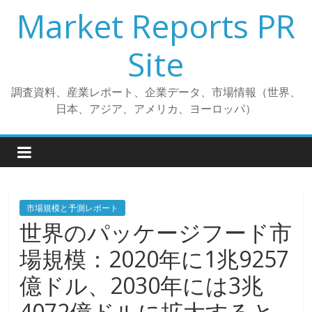
コ
Market Reports PR
ン
テ
Site
ン
ツ
調査資料、産業レポート、企業データ、市場情報（世界、
へ
日本、アジア、アメリカ、ヨーロッパ）
ス
キ
ッ
プ
市場規模と予測レポート
世界のパッケージフード市
場規模：2020年に1兆9257
億ドル、2030年には3兆
4072億ドルに拡大すると