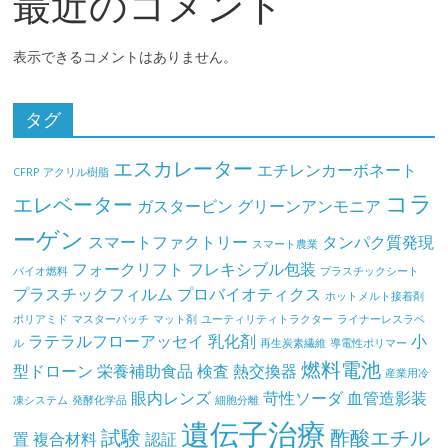
最近のコメント
表示できるコメントはありません。
タグ
エスカレーター
エチレンカーボネート
CFRP
アクリル樹脂
コラ
エレベーター
ガスタービン
グリーンアンモニア
ーゲン
スマートファクトリー
タンパク質発現
スマート農業
フォークリフト
フレキシブル包装
バイオ燃料
プラスチックシート
プラスチックフィルム
プロバイオティクス
ホットメルト接着剤
ポリアミド
マスターバッチ
マット剤
ユーティリティトラクター
ライナーレスラベ
ラテラルフローアッセイ
乳化剤
小
ル
再生炭素繊維
導電性ポリマー
燃料電池
型ドローン
栄養補助食品
検査
熱交換器
産業用冷
眼内レンズ
苛性ソーダ
血管造影装
凍システム
発酵化学品
細胞分離
遺伝子治療
試験
酢酸エチル
置
複合材料
認証