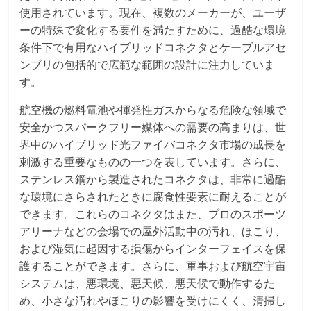
使用されています。現在、複数のメーカーが、ユーザ
ーの特殊で変化する要件を満たすために、過酷な環境
条件下で有用なハイブリッドコネクタとケーブルアセ
ンブリの包括的で広範な範囲の設計に注力していま
す。
航空機の燃料電池や揮発性ガスからなる危険な領域で
安全かつスパークフリー媒体への需要の高まりは、世
界中のハイブリッド光ファイバコネクタ市場の成長を
刺激する重要なものの一つを表しています。さらに、
ステンレス鋼から製造されたコネクタは、非常に過酷
な環境にさらされたときに腐食性要素に耐えることが
できます。これらのコネクタはまた、プロのスポーツ
アリーナなどの会場での屋外活動中の汚れ、ほこり、
および湿気に起因する損傷からインターフェイスを保
護することができます。さらに、軍事および航空宇宙
システムは、悪環境、悪天候、悪天候で動作するた
め、小さな汚れやほこりの影響を受けにくく、清掃し