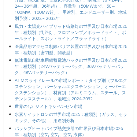
24～36年超、36年超）、容量別（50MWまで、50～
100MW、100MW超）、用途別、エンドユーザー別、地域
別予測：2022～2032年
風力・太陽光ハイブリッド街路灯の世界及び日本市場2026
年：種類別（街路灯、フロアランプ／ボラードライト、ポ
ールライト、スポットライト／フラッドライト）
医薬品用アクセス制限バリア装置の世界及び日本市場2026
年：種類別（密閉型、開放型）
低速電気自動車用鉛蓄電池パックの世界及び日本市場2026
年：種類別（24Vバッテリーパック、36Vバッテリーパッ
ク、48Vバッテリーパック）
ATMスライドレールの市場レポート：タイプ別（フルエク
ステンション、パーシャルエクステンション、オーバーエ
クステンション）、材質別（アルミニウム、スチール、ス
テンレススチール）、地域別 2024-2032
世界の1,3-ジメトキシベンゼン市場
水素サイラトロンの世界市場2025：種類別（ガラス、セラ
ミック、その他）、用途別分析
パッシブヒートパイプ熱交換器の世界及び日本市場2026
年：種類別（空気-空気、空気-液体）