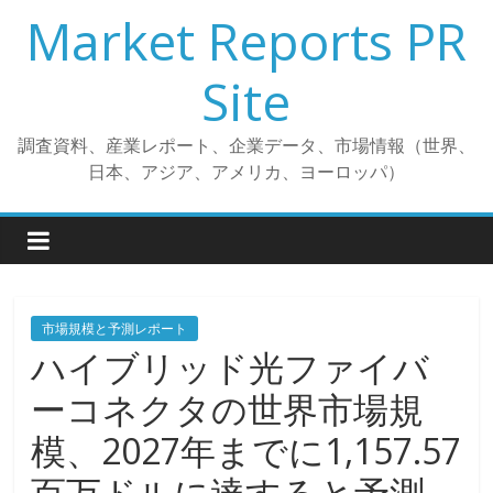
コ
Market Reports PR
ン
テ
Site
ン
ツ
調査資料、産業レポート、企業データ、市場情報（世界、
へ
日本、アジア、アメリカ、ヨーロッパ）
ス
キ
ッ
プ
市場規模と予測レポート
ハイブリッド光ファイバ
ーコネクタの世界市場規
模、2027年までに1,157.57
百万ドルに達すると予測