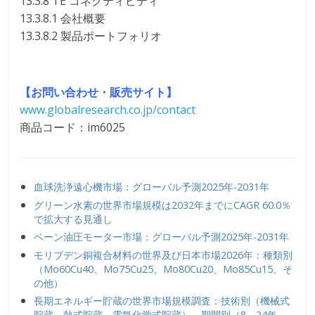
13.3.8 TE コネクティビティ
13.3.8.1 会社概要
13.3.8.2 製品ポートフォリオ
【お問い合わせ・販売サイト】
www.globalresearch.co.jp/contact
商品コード：im6025
血球洗浄遠心機市場：グローバル予測2025年-2031年
グリーン水素の世界市場規模は2032年までにCAGR 60.0％
で拡大する見通し
ベーン油圧モーター市場：グローバル予測2025年-2031年
モリブデン銅複合材料の世界及び日本市場2026年：種類別
（Mo60Cu40、Mo75Cu25、Mo80Cu20、Mo85Cu15、そ
の他）
長期エネルギー貯蔵の世界市場規模調査：技術別（機械式
貯蔵、熱式貯蔵、電気化学式貯蔵）、期間別（8～24年、