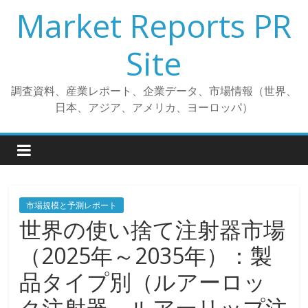
コ
Market Reports PR
ン
テ
Site
ン
ツ
調査資料、産業レポート、企業データ、市場情報（世界、
へ
日本、アジア、アメリカ、ヨーロッパ）
ス
キ
ッ
プ
市場規模と予測レポート
世界の使い捨て注射器市場
（2025年～2035年）：製
品タイプ別（ルアーロッ
ク注射器、ルアーリップ注