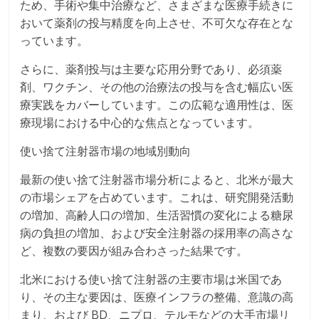
ため、手術や集中治療など、さまざまな医療手続きに
おいて薬剤の投与精度を向上させ、不可欠な存在とな
っています。
さらに、薬剤投与は主要な応用分野であり、必須薬
剤、ワクチン、その他の治療法の投与を含む幅広い医
療実践をカバーしています。この広範な適用性は、医
療現場における中心的な焦点となっています。
使い捨て注射器市場の地域別動向
最新の使い捨て注射器市場分析によると、北米が最大
の市場シェアを占めています。これは、研究開発活動
の増加、高齢人口の増加、生活習慣の変化による糖尿
病の負担の増加、および安全注射器の採用率の高さな
ど、複数の要因が組み合わさった結果です。
北米における使い捨て注射器の主要市場は米国であ
り、その主な要因は、医療インフラの整備、意識の高
まり、および BD、ニプロ、テルモなどの大手市場リ