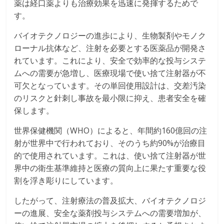
薬は経口薬よりも治療効果を迅速に発揮するためで
す。
バイオテクノロジーの進歩により、生物製剤やモノク
ローナル抗体など、注射を必要とする医薬品が開発さ
れています。これにより、安全で効率的な投与システ
ムへの需要が急増し、医療現場で使い捨て注射器が不
可欠となっています。その単回使用設計は、交差汚染
のリスクと針刺し事故を最小限に抑え、患者安全を確
保します。
世界保健機関（WHO）によると、年間約160億回の注
射が世界中で行われており、そのうち約90%が治療目
的で使用されています。これは、使い捨て注射器が世
界中の衛生基準維持と医療の質向上に果たす重要な役
割を浮き彫りにしています。
したがって、注射療法の普及拡大、バイオテクノロジ
ーの進展、安全な薬剤投与システムへの需要増加が、