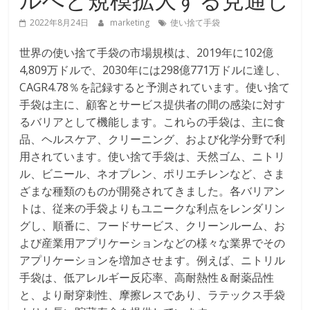
2022年8月24日
marketing
使い捨て手袋
世界の使い捨て手袋の市場規模は、2019年に102億
4,809万ドルで、2030年には298億771万ドルに達し、
CAGR4.78％を記録すると予測されています。使い捨て
手袋は主に、顧客とサービス提供者の間の感染に対す
るバリアとして機能します。これらの手袋は、主に食
品、ヘルスケア、クリーニング、および化学分野で利
用されています。使い捨て手袋は、天然ゴム、ニトリ
ル、ビニール、ネオプレン、ポリエチレンなど、さま
ざまな種類のものが開発されてきました。各バリアン
トは、従来の手袋よりもユニークな利点をレンダリン
グし、順番に、フードサービス、クリーンルーム、お
よび産業用アプリケーションなどの様々な業界でその
アプリケーションを増加させます。例えば、ニトリル
手袋は、低アレルギー反応率、高耐熱性＆耐薬品性
と、より耐穿刺性、摩擦レスであり、ラテックス手袋