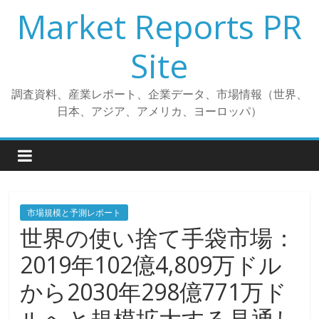
コ
Market Reports PR
ン
テ
Site
ン
ツ
調査資料、産業レポート、企業データ、市場情報（世界、
へ
日本、アジア、アメリカ、ヨーロッパ）
ス
キ
ッ
プ
市場規模と予測レポート
世界の使い捨て手袋市場：
2019年102億4,809万ドル
から2030年298億771万ド
ルへと規模拡大する見通し