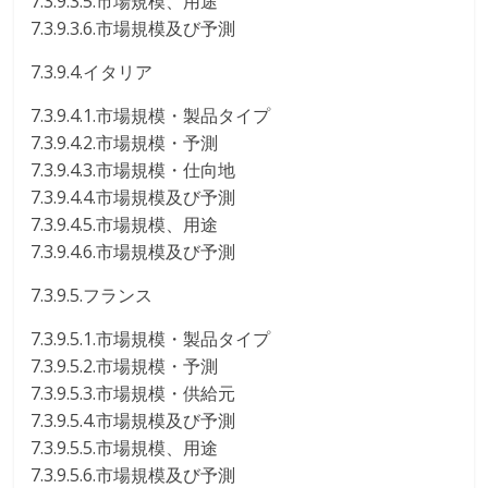
7.3.9.3.5.市場規模、用途
7.3.9.3.6.市場規模及び予測
7.3.9.4.イタリア
7.3.9.4.1.市場規模・製品タイプ
7.3.9.4.2.市場規模・予測
7.3.9.4.3.市場規模・仕向地
7.3.9.4.4.市場規模及び予測
7.3.9.4.5.市場規模、用途
7.3.9.4.6.市場規模及び予測
7.3.9.5.フランス
7.3.9.5.1.市場規模・製品タイプ
7.3.9.5.2.市場規模・予測
7.3.9.5.3.市場規模・供給元
7.3.9.5.4.市場規模及び予測
7.3.9.5.5.市場規模、用途
7.3.9.5.6.市場規模及び予測