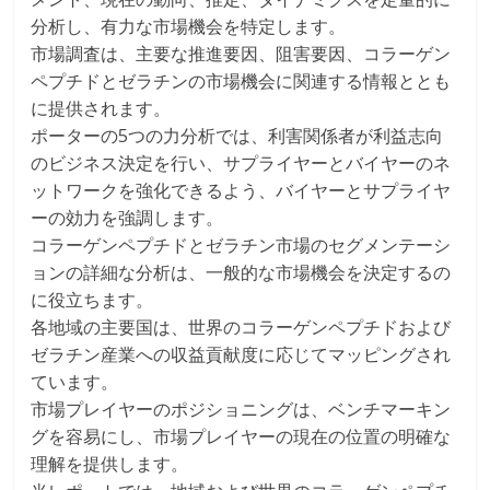
分析し、有力な市場機会を特定します。
市場調査は、主要な推進要因、阻害要因、コラーゲン
ペプチドとゼラチンの市場機会に関連する情報ととも
に提供されます。
ポーターの5つの力分析では、利害関係者が利益志向
のビジネス決定を行い、サプライヤーとバイヤーのネ
ットワークを強化できるよう、バイヤーとサプライヤ
ーの効力を強調します。
コラーゲンペプチドとゼラチン市場のセグメンテーシ
ョンの詳細な分析は、一般的な市場機会を決定するの
に役立ちます。
各地域の主要国は、世界のコラーゲンペプチドおよび
ゼラチン産業への収益貢献度に応じてマッピングされ
ています。
市場プレイヤーのポジショニングは、ベンチマーキン
グを容易にし、市場プレイヤーの現在の位置の明確な
理解を提供します。