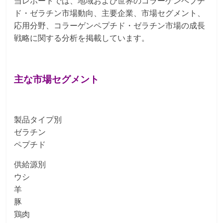
当レポートでは、地域および世界のコラーゲンペプチ
ド・ゼラチン市場動向、主要企業、市場セグメント、
応用分野、コラーゲンペプチド・ゼラチン市場の成長
戦略に関する分析を掲載しています。
主な市場セグメント
製品タイプ別
ゼラチン
ペプチド
供給源別
ウシ
羊
豚
鶏肉