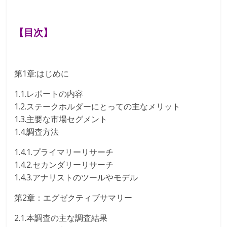
【目次】
第1章:はじめに
1.1.レポートの内容
1.2.ステークホルダーにとっての主なメリット
1.3.主要な市場セグメント
1.4.調査方法
1.4.1.プライマリーリサーチ
1.4.2.セカンダリーリサーチ
1.4.3.アナリストのツールやモデル
第2章：エグゼクティブサマリー
2.1.本調査の主な調査結果