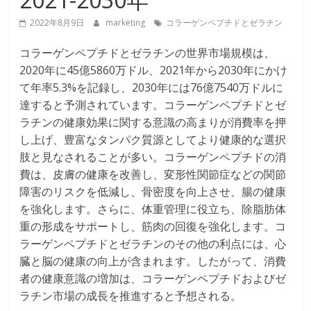
2022年8月9日
marketing
コラーゲンペプチドとゼラチン
コラーゲンペプチドとゼラチンの世界市場規模は、
2020年に45億5860万ドル、2021年から2030年にかけ
て年率5.3%を記録し、2030年には76億7540万ドルに
達すると予測されています。コラーゲンペプチドとゼ
ラチンの健康効果に関する意識の高まりが消費率を押
し上げ、豊富なタンパク質源としてより健康的な選択
肢と見なされることが多い。コラーゲンペプチドの消
費は、皮膚の健康を改善し、変形性関節症などの関節
障害のリスクを低減し、骨密度を向上させ、腸の健康
を強化します。さらに、体重管理に役立ち、除脂肪体
重の形成をサポートし、筋肉の回復を強化します。コ
ラーゲンペプチドとゼラチンのその他の利点には、心
臓と脳の健康の向上が含まれます。したがって、消費
者の健康意識の増加は、コラーゲンペプチドおよびゼ
ラチン市場の成長を推進すると予想される。