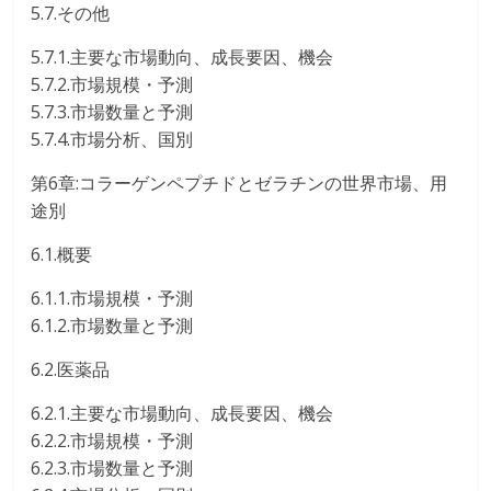
5.7.その他
5.7.1.主要な市場動向、成長要因、機会
5.7.2.市場規模・予測
5.7.3.市場数量と予測
5.7.4.市場分析、国別
第6章:コラーゲンペプチドとゼラチンの世界市場、用
途別
6.1.概要
6.1.1.市場規模・予測
6.1.2.市場数量と予測
6.2.医薬品
6.2.1.主要な市場動向、成長要因、機会
6.2.2.市場規模・予測
6.2.3.市場数量と予測