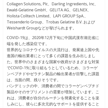
Collagen Solutions, Plc、Darling Ingredients, Inc、
Ewald-Gelatine GmbH、GELITA AG、GELNEX、
Holista Colltech Limited、LAPI GROUP SpA.、
Tessenderlo Group、Trobas Gelatine B.V. および
Weishardt Groupなどが挙げられます。
COVID-19は、2020年12月下旬に中国武漢市湖北省に
端を発した感染症です。
世界的なコロナウイルスの大流行は、発展途上国や先
進国の輸出業者にとって多くの課題を生み出しまし
た。世界中のさまざまな国家や政府がさまざまな対策
でCOVID-19に取り組もうとしているため、コラーゲ
ンペプチドやゼラチン製品の輸出業者が目撃した課題
は、当面の間、残りそうです。
パンデミックの中、消費者の間でコラーゲンペプチド
製品やそのサプリメントの需要が増加しています。こ
れは、消費者が自分のルーチンを簡素化することを楽
しみにし、彼らに多次元的なサポートを提供すること