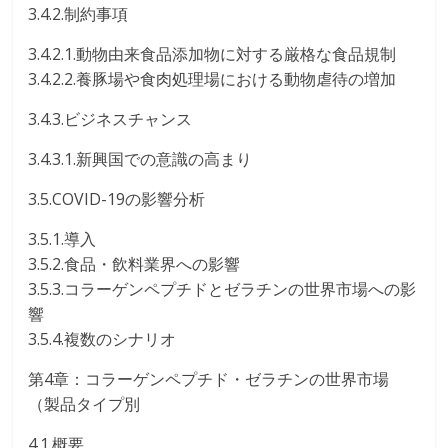
3.4.2.制約事項
3.4.2.1.動物由来食品添加物に対する厳格な食品規制
3.4.2.2.養豚場や食肉処理場における動物虐待の増加
3.4.3.ビジネスチャンス
3.4.3.1.新興国での意識の高まり
3.5.COVID-19の影響分析
3.5.1.導入
3.5.2.食品・飲料業界への影響
3.5.3.コラーゲンペプチドとゼラチンの世界市場への影
響
3.5.4.複数のシナリオ
第4章：コラーゲンペプチド・ゼラチンの世界市場
（製品タイプ別
4.1.概要