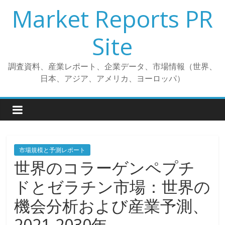
コ
Market Reports PR
ン
テ
Site
ン
ツ
調査資料、産業レポート、企業データ、市場情報（世界、
へ
日本、アジア、アメリカ、ヨーロッパ）
ス
キ
ッ
プ
市場規模と予測レポート
世界のコラーゲンペプチ
ドとゼラチン市場：世界の
機会分析および産業予測、
2021-2030年