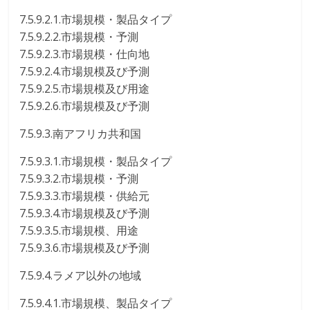
7.5.9.2.1.市場規模・製品タイプ
7.5.9.2.2.市場規模・予測
7.5.9.2.3.市場規模・仕向地
7.5.9.2.4.市場規模及び予測
7.5.9.2.5.市場規模及び用途
7.5.9.2.6.市場規模及び予測
7.5.9.3.南アフリカ共和国
7.5.9.3.1.市場規模・製品タイプ
7.5.9.3.2.市場規模・予測
7.5.9.3.3.市場規模・供給元
7.5.9.3.4.市場規模及び予測
7.5.9.3.5.市場規模、用途
7.5.9.3.6.市場規模及び予測
7.5.9.4.ラメア以外の地域
7.5.9.4.1.市場規模、製品タイプ