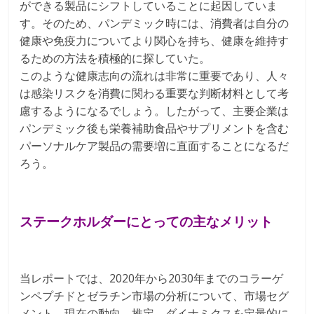
ができる製品にシフトしていることに起因していま
す。そのため、パンデミック時には、消費者は自分の
健康や免疫力についてより関心を持ち、健康を維持す
るための方法を積極的に探していた。
このような健康志向の流れは非常に重要であり、人々
は感染リスクを消費に関わる重要な判断材料として考
慮するようになるでしょう。したがって、主要企業は
パンデミック後も栄養補助食品やサプリメントを含む
パーソナルケア製品の需要増に直面することになるだ
ろう。
ステークホルダーにとっての主なメリット
当レポートでは、2020年から2030年までのコラーゲ
ンペプチドとゼラチン市場の分析について、市場セグ
メント、現在の動向、推定、ダイナミクスを定量的に