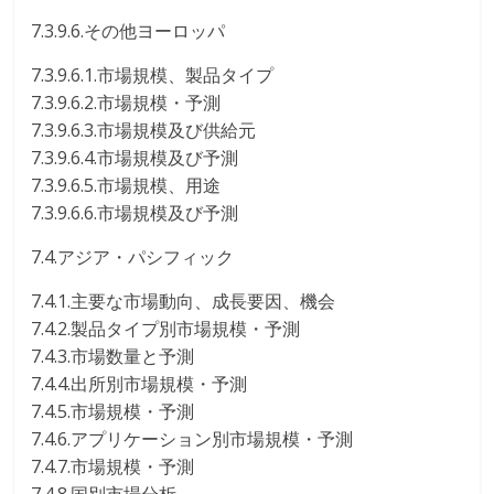
7.3.9.6.その他ヨーロッパ
7.3.9.6.1.市場規模、製品タイプ
7.3.9.6.2.市場規模・予測
7.3.9.6.3.市場規模及び供給元
7.3.9.6.4.市場規模及び予測
7.3.9.6.5.市場規模、用途
7.3.9.6.6.市場規模及び予測
7.4.アジア・パシフィック
7.4.1.主要な市場動向、成長要因、機会
7.4.2.製品タイプ別市場規模・予測
7.4.3.市場数量と予測
7.4.4.出所別市場規模・予測
7.4.5.市場規模・予測
7.4.6.アプリケーション別市場規模・予測
7.4.7.市場規模・予測