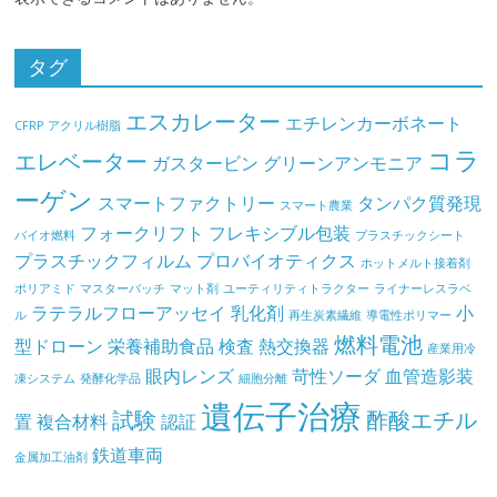
タグ
エスカレーター
エチレンカーボネート
CFRP
アクリル樹脂
コラ
エレベーター
ガスタービン
グリーンアンモニア
ーゲン
スマートファクトリー
タンパク質発現
スマート農業
フォークリフト
フレキシブル包装
バイオ燃料
プラスチックシート
プラスチックフィルム
プロバイオティクス
ホットメルト接着剤
ポリアミド
マスターバッチ
マット剤
ユーティリティトラクター
ライナーレスラベ
ラテラルフローアッセイ
乳化剤
小
ル
再生炭素繊維
導電性ポリマー
燃料電池
型ドローン
栄養補助食品
検査
熱交換器
産業用冷
眼内レンズ
苛性ソーダ
血管造影装
凍システム
発酵化学品
細胞分離
遺伝子治療
試験
酢酸エチル
置
複合材料
認証
鉄道車両
金属加工油剤