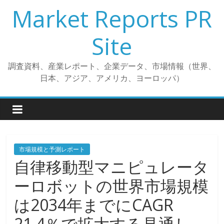
コ
Market Reports PR
ン
テ
Site
ン
ツ
調査資料、産業レポート、企業データ、市場情報（世界、
へ
日本、アジア、アメリカ、ヨーロッパ）
ス
キ
ッ
プ
市場規模と予測レポート
自律移動型マニピュレータ
ーロボットの世界市場規模
は2034年までにCAGR
21.4％で拡大する見通し