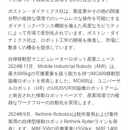
ボストン・ダイナミクス社は、製造業やその他の関連
分野の複雑な環境でのシームレスな操作を可能にする
ダイナミックバランス機能を備えた高度なモビリティ
によって市場で差別化されています。ボストン・ダイ
ナミクス社は、ロボット工学の開発を推進し、市場に
数多くの機会を提供しています。
自律移動型マニピュレーターロボット産業ニュース
2024年11月、Mobile Industrial Robots（MiR）は、
最大600kgの可搬重量を扱う能力を持つMC600移動型
協働ロボットを発表しました。MC600は、ユニバーサ
ルロボット（UR）のUR20/UR30協働ロボットアーム
と統合された移動ロボットベースで、産業現場での複
雑なワークフローの自動化を実現します。
2024年9月、Rethink Roboticsは軽作業用および重作
業用の自律型移動ロボットRethink Ryderラインを発
表します。MRE 550の可搬重量は550kg、MRE 1400