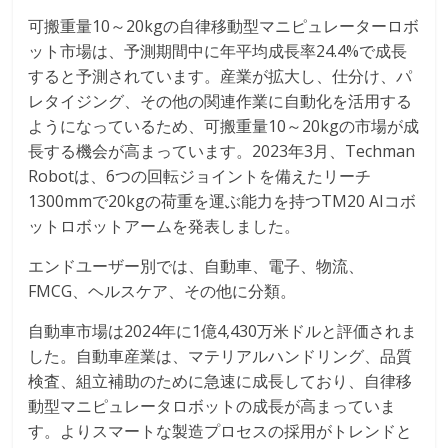
可搬重量10～20kgの自律移動型マニピュレーターロボ
ット市場は、予測期間中に年平均成長率24.4%で成長
すると予測されています。産業が拡大し、仕分け、パ
レタイジング、その他の関連作業に自動化を活用する
ようになっているため、可搬重量10～20kgの市場が成
長する機会が高まっています。2023年3月、Techman
Robotは、6つの回転ジョイントを備えたリーチ
1300mmで20kgの荷重を運ぶ能力を持つTM20 AIコボ
ットロボットアームを発表しました。
エンドユーザー別では、自動車、電子、物流、
FMCG、ヘルスケア、その他に分類。
自動車市場は2024年に1億4,430万米ドルと評価されま
した。自動車産業は、マテリアルハンドリング、品質
検査、組立補助のために急速に成長しており、自律移
動型マニピュレータロボットの成長が高まっていま
す。よりスマートな製造プロセスの採用がトレンドと