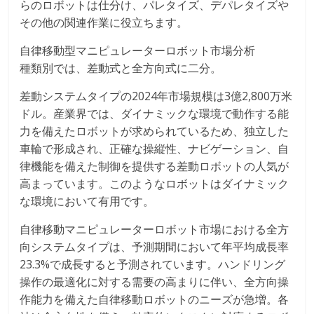
らのロボットは仕分け、パレタイズ、デパレタイズや
その他の関連作業に役立ちます。
自律移動型マニピュレーターロボット市場分析
種類別では、差動式と全方向式に二分。
差動システムタイプの2024年市場規模は3億2,800万米
ドル。産業界では、ダイナミックな環境で動作する能
力を備えたロボットが求められているため、独立した
車輪で形成され、正確な操縦性、ナビゲーション、自
律機能を備えた制御を提供する差動ロボットの人気が
高まっています。このようなロボットはダイナミック
な環境において有用です。
自律移動マニピュレーターロボット市場における全方
向システムタイプは、予測期間において年平均成長率
23.3%で成長すると予測されています。ハンドリング
操作の最適化に対する需要の高まりに伴い、全方向操
作能力を備えた自律移動ロボットのニーズが急増。各