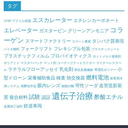
タグ
エスカレーター
エチレンカーボネート
CFRP
アクリル樹脂
コラ
エレベーター
ガスタービン
グリーンアンモニア
ーゲン
スマートファクトリー
タンパク質発現
スマート農業
フォークリフト
フレキシブル包装
バイオ燃料
プラスチックシート
プラスチックフィルム
プロバイオティクス
ホットメルト接着剤
ポリアミド
マスターバッチ
マット剤
ユーティリティトラクター
ライナーレスラベ
ラテラルフローアッセイ
乳化剤
小
ル
再生炭素繊維
導電性ポリマー
燃料電池
型ドローン
栄養補助食品
検査
熱交換器
産業用冷
眼内レンズ
苛性ソーダ
血管造影装
凍システム
発酵化学品
細胞分離
遺伝子治療
試験
酢酸エチル
置
複合材料
認証
鉄道車両
金属加工油剤