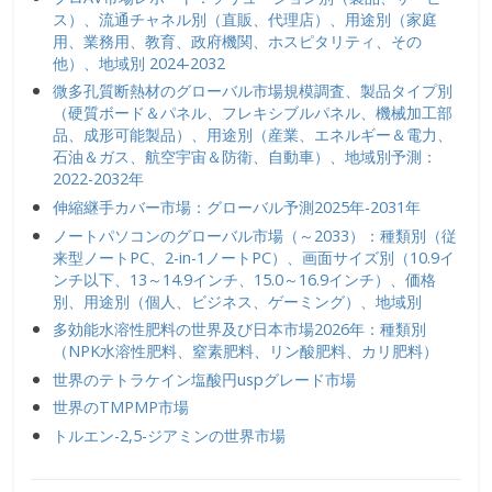
ス）、流通チャネル別（直販、代理店）、用途別（家庭
用、業務用、教育、政府機関、ホスピタリティ、その
他）、地域別 2024-2032
微多孔質断熱材のグローバル市場規模調査、製品タイプ別
（硬質ボード＆パネル、フレキシブルパネル、機械加工部
品、成形可能製品）、用途別（産業、エネルギー＆電力、
石油＆ガス、航空宇宙＆防衛、自動車）、地域別予測：
2022-2032年
伸縮継手カバー市場：グローバル予測2025年-2031年
ノートパソコンのグローバル市場（～2033）：種類別（従
来型ノートPC、2-in-1ノートPC）、画面サイズ別（10.9イ
ンチ以下、13～14.9インチ、15.0～16.9インチ）、価格
別、用途別（個人、ビジネス、ゲーミング）、地域別
多効能水溶性肥料の世界及び日本市場2026年：種類別
（NPK水溶性肥料、窒素肥料、リン酸肥料、カリ肥料）
世界のテトラケイン塩酸円uspグレード市場
世界のTMPMP市場
トルエン-2,5-ジアミンの世界市場