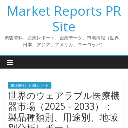
コ
Market Reports PR
ン
テ
Site
ン
ツ
調査資料、産業レポート、企業データ、市場情報（世界、
へ
日本、アジア、アメリカ、ヨーロッパ）
ス
キ
ッ
プ
市場規模と予測レポート
世界のウェアラブル医療機
器市場（2025 – 2033）：
製品種類別、用途別、地域
別分析レポート