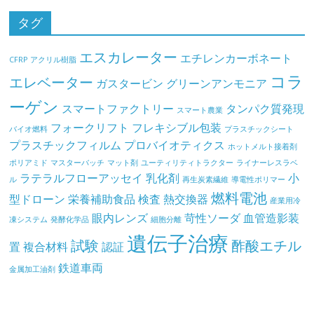
タグ
エスカレーター
エチレンカーボネート
CFRP
アクリル樹脂
コラ
エレベーター
ガスタービン
グリーンアンモニア
ーゲン
スマートファクトリー
タンパク質発現
スマート農業
フォークリフト
フレキシブル包装
バイオ燃料
プラスチックシート
プラスチックフィルム
プロバイオティクス
ホットメルト接着剤
ポリアミド
マスターバッチ
マット剤
ユーティリティトラクター
ライナーレスラベ
ラテラルフローアッセイ
乳化剤
小
ル
再生炭素繊維
導電性ポリマー
燃料電池
型ドローン
栄養補助食品
検査
熱交換器
産業用冷
眼内レンズ
苛性ソーダ
血管造影装
凍システム
発酵化学品
細胞分離
遺伝子治療
試験
酢酸エチル
置
複合材料
認証
鉄道車両
金属加工油剤