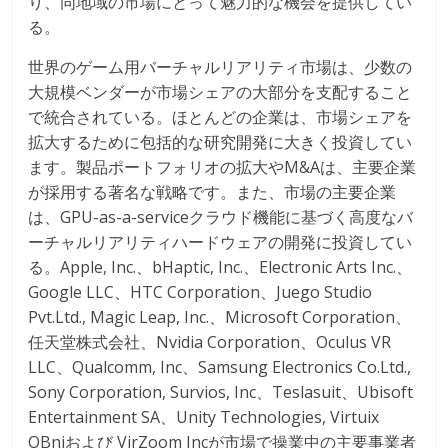
り、同地域の市場にとって魅力的な機会を提供してい
る。
世界のゲーム用バーチャルリアリティ市場は、少数の
大規模ベンダーが市場シェアの大部分を支配すること
で統合されている。ほとんどの企業は、市場シェアを
拡大するために包括的な研究開発に大きく投資してい
ます。製品ポートフォリオの拡大やM&Aは、主要企業
が採用する著名な戦略です。また、市場の主要企業
は、GPU-as-a-serviceクラウド機能に基づく高度なバ
ーチャルリアリティハードウェアの開発に投資してい
る。Apple, Inc.、bHaptic, Inc.、Electronic Arts Inc.、
Google LLC、HTC Corporation、Juego Studio
Pvt.Ltd., Magic Leap, Inc.、Microsoft Corporation、
任天堂株式会社、Nvidia Corporation、Oculus VR
LLC、Qualcomm, Inc、Samsung Electronics Co.Ltd.,
Sony Corporation, Survios, Inc、Teslasuit、Ubisoft
Entertainment SA、Unity Technologies, Virtuix
OBniおよび VirZoom Incが市場で操業中の主要事業者