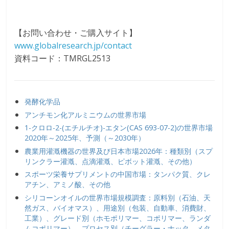
【お問い合わせ・ご購入サイト】
www.globalresearch.jp/contact
資料コード：TMRGL2513
発酵化学品
アンチモン化アルミニウムの世界市場
1-クロロ-2-(エチルチオ)-エタン(CAS 693-07-2)の世界市場
2020年～2025年、予測（～2030年）
農業用灌漑機器の世界及び日本市場2026年：種類別（スプ
リンクラー灌漑、点滴灌漑、ピボット灌漑、その他）
スポーツ栄養サプリメントの中国市場：タンパク質、クレ
アチン、アミノ酸、その他
シリコーンオイルの世界市場規模調査：原料別（石油、天
然ガス、バイオマス）、用途別（包装、自動車、消費財、
工業）、グレード別（ホモポリマー、コポリマー、ランダ
ムコポリマー）、プロセス別（チーグラー・ナッタ、メタ