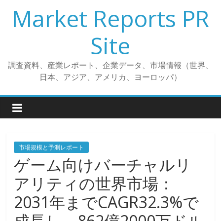
コ
Market Reports PR
ン
テ
Site
ン
ツ
調査資料、産業レポート、企業データ、市場情報（世界、
へ
日本、アジア、アメリカ、ヨーロッパ）
ス
キ
ッ
プ
市場規模と予測レポート
ゲーム向けバーチャルリ
アリティの世界市場：
2031年までCAGR32.3%で
成長し、862億2000万ドル