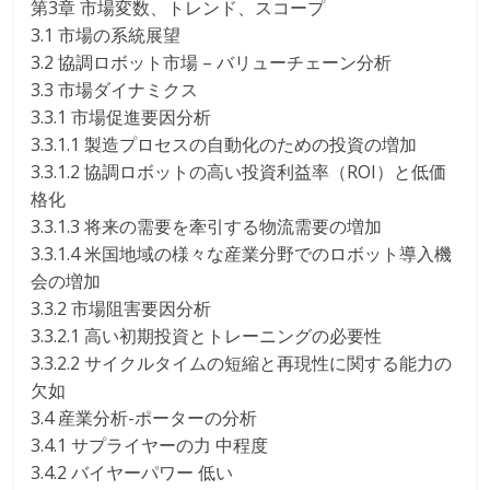
第3章 市場変数、トレンド、スコープ
3.1 市場の系統展望
3.2 協調ロボット市場 – バリューチェーン分析
3.3 市場ダイナミクス
3.3.1 市場促進要因分析
3.3.1.1 製造プロセスの自動化のための投資の増加
3.3.1.2 協調ロボットの高い投資利益率（ROI）と低価
格化
3.3.1.3 将来の需要を牽引する物流需要の増加
3.3.1.4 米国地域の様々な産業分野でのロボット導入機
会の増加
3.3.2 市場阻害要因分析
3.3.2.1 高い初期投資とトレーニングの必要性
3.3.2.2 サイクルタイムの短縮と再現性に関する能力の
欠如
3.4 産業分析-ポーターの分析
3.4.1 サプライヤーの力 中程度
3.4.2 バイヤーパワー 低い