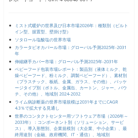
ミスト式暖炉の世界及び日本市場2026年：種類別（ビルト
イン型、据置型、壁掛け型）
ソタロール塩酸塩の世界市場
カラータピオカパール市場：グローバル予測2025年-2031
年
伸縮継手カバー市場：グローバル予測2025年-2031年
ベビーフード包装市場レポート：製品別（液体ミルク、乾
燥ベビーフード、粉ミルク、調製ベビーフード）、素材別
（プラスチック、板紙、金属、ガラス、その他）、パッケ
ージタイプ別（ボトル、金属缶、カートン、ジャー、パウ
チ、その他）、地域別 2024-2032
ライム病診断薬の世界市場規模は2031年までにCAGR
4.3％で拡大する見通し
世界のコンタクトセンター用ソフトウェア市場（2026年～
2033年）：コンポーネント別（ソリューション、サービ
ス）、導入形態別、企業規模別（大企業、中小企業）、最
終用途別（金融、政府機関、IT・通信）、地域別