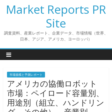
コ
Market Reports PR
ン
テ
Site
ン
ツ
調査資料、産業レポート、企業データ、市場情報（世界、
へ
日本、アジア、アメリカ、ヨーロッパ）
ス
キ
ッ
プ
市場規模と予測レポート
アメリカの協働ロボット
市場：ペイロード容量別、
用途別（組立、ハンドリン
グ、その他）、産業別