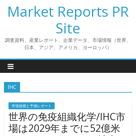
コ
Market Reports PR
ン
テ
Site
ン
ツ
調査資料、産業レポート、企業データ、市場情報（世界、
へ
日本、アジア、アメリカ、ヨーロッパ）
ス
キ
ッ
プ
IHC
市場規模と予測レポート
世界の免疫組織化学/IHC市
場は2029年までに52億米