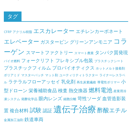
タグ
エスカレーター
エチレンカーボネート
CFRP
アクリル樹脂
コラ
エレベーター
ガスタービン
グリーンアンモニア
ーゲン
スマートファクトリー
タンパク質発現
スマート農業
フォークリフト
フレキシブル包装
バイオ燃料
プラスチックシート
プラスチックフィルム
プロバイオティクス
ホットメルト接着剤
ポリアミド
マスターバッチ
マット剤
ユーティリティトラクター
ライナーレスラベ
ラテラルフローアッセイ
乳化剤
小
ル
再生炭素繊維
導電性ポリマー
燃料電池
型ドローン
栄養補助食品
検査
熱交換器
産業用冷
眼内レンズ
苛性ソーダ
血管造影装
凍システム
発酵化学品
細胞分離
遺伝子治療
試験
酢酸エチル
置
複合材料
認証
鉄道車両
金属加工油剤