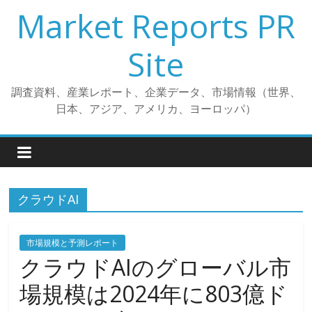
コ
Market Reports PR
ン
テ
Site
ン
ツ
調査資料、産業レポート、企業データ、市場情報（世界、
へ
日本、アジア、アメリカ、ヨーロッパ）
ス
キ
ッ
プ
クラウドAI
市場規模と予測レポート
クラウドAIのグローバル市
場規模は2024年に803億ド