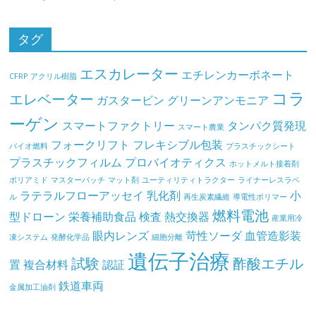
タグ
エスカレーター
エチレンカーボネート
CFRP
アクリル樹脂
コラ
エレベーター
ガスタービン
グリーンアンモニア
ーゲン
スマートファクトリー
タンパク質発現
スマート農業
フォークリフト
フレキシブル包装
バイオ燃料
プラスチックシート
プラスチックフィルム
プロバイオティクス
ホットメルト接着剤
ポリアミド
マスターバッチ
マット剤
ユーティリティトラクター
ライナーレスラベ
ラテラルフローアッセイ
乳化剤
小
ル
再生炭素繊維
導電性ポリマー
燃料電池
型ドローン
栄養補助食品
検査
熱交換器
産業用冷
眼内レンズ
苛性ソーダ
血管造影装
凍システム
発酵化学品
細胞分離
遺伝子治療
試験
酢酸エチル
置
複合材料
認証
鉄道車両
金属加工油剤