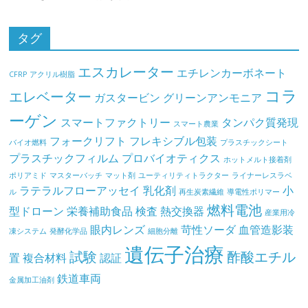
タグ
エスカレーター
エチレンカーボネート
CFRP
アクリル樹脂
コラ
エレベーター
ガスタービン
グリーンアンモニア
ーゲン
スマートファクトリー
タンパク質発現
スマート農業
フォークリフト
フレキシブル包装
バイオ燃料
プラスチックシート
プラスチックフィルム
プロバイオティクス
ホットメルト接着剤
ポリアミド
マスターバッチ
マット剤
ユーティリティトラクター
ライナーレスラベ
ラテラルフローアッセイ
乳化剤
小
ル
再生炭素繊維
導電性ポリマー
燃料電池
型ドローン
栄養補助食品
検査
熱交換器
産業用冷
眼内レンズ
苛性ソーダ
血管造影装
凍システム
発酵化学品
細胞分離
遺伝子治療
試験
酢酸エチル
置
複合材料
認証
鉄道車両
金属加工油剤