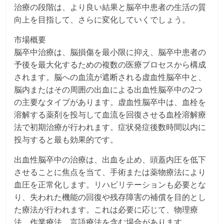
治療の段階は、より良い結果と脳卒中患者の生活の質
向上を目指して、さらに変化していくでしょう。
市場概要
脳卒中治療は、脳損傷を最小限に抑え、脳卒中患者の
予後を最大化するための複数の医療プロセスから構成
されます。脳への血流が遮断される虚血性脳卒中と、
脳内またはその周囲の出血による出血性脳卒中の2つ
の主要なタイプがあります。虚血性脳卒中は、血栓を
溶解する薬剤を投与して血流を回復させる血栓溶解療
法で初期治療が行われます。症状発症後数時間以内に
投与すると最も効果的です。
出血性脳卒中の治療は、出血を止め、頭蓋内圧を低下
させることに焦点を当て、手術または薬物療法により
血圧を正常化します。リハビリテーションも必要とな
り、失われた機能の回復や残存障害の補償を目的とし
た療法が行われます。これは必要に応じて、物理療
法、作業療法、言語療法を含む場合があります。