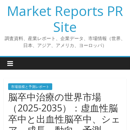
コ
Market Reports PR
ン
テ
Site
ン
ツ
調査資料、産業レポート、企業データ、市場情報（世界、
へ
日本、アジア、アメリカ、ヨーロッパ）
ス
キ
ッ
プ
市場規模と予測レポート
脳卒中治療の世界市場
（2025-2035）：虚血性脳
卒中と出血性脳卒中、シェ
ア、成長、動向、予測