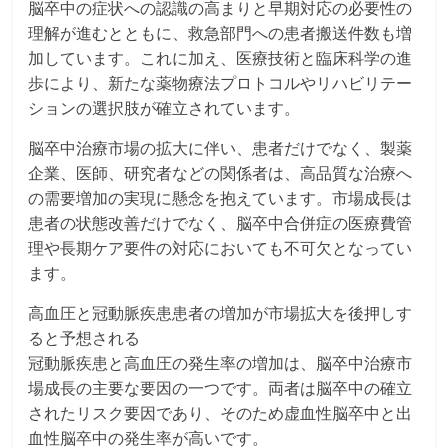
脳卒中の症状への認識の高まりと早期対応の必要性の
理解が進むとともに、救急部門への患者搬送件数も増
加しています。これに加え、医療技術と臨床科学の進
歩により、新たな薬物療法プロトコルやリハビリテー
ションの選択肢が確立されています。
脳卒中治療市場の拡大に伴い、患者だけでなく、製薬
企業、医師、研究者などの関係者は、高品質な治療へ
の需要増加の実現に懸念を抱えています。市場成長は
患者の状態改善だけでなく、脳卒中合併症の医療費管
理や長期ケア要件の対応においても不可欠となってい
ます。
高血圧と冠動脈疾患患者の増加が市場拡大を後押しす
ると予想される
冠動脈疾患と高血圧の発生率の増加は、脳卒中治療市
場成長の主要な要因の一つです。両者は脳卒中の確立
されたリスク要因であり、そのため虚血性脳卒中と出
血性脳卒中の発生率が高いです。