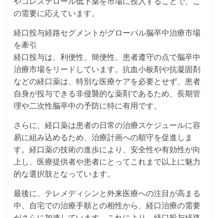
やコレステロール低下薬を市場に投入することで、こ
の需要に応えています。
経口投与経路セグメントがグローバル脳卒中治療市場
を牽引
経口投与は、利便性、簡便性、患者遵守の点で脳卒中
治療市場をリードしています。抗血小板剤や抗凝固剤
などの経口薬は、特別な医療ケアを必要とせず、患者
自身が投与できる非侵襲的な薬剤であるため、長期管
理や二次性脳卒中の予防に特に有用です。
さらに、経口薬は患者の日常の治療スケジュールに容
易に組み込めるため、治療計画への順守を促進しま
す。経口薬の技術の進歩により、安全性や有効性が向
上し、医療提供者や患者にとってこれまで以上に魅力
的な選択肢となっています。
最後に、テレメディシンと外来医療への注目が高まる
中、自宅での治療手順との相性から、経口治療の需要
がさらに加速しています。これにより、経口投与経路