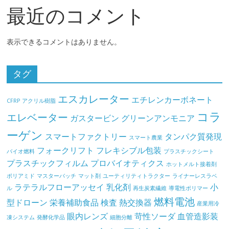
最近のコメント
表示できるコメントはありません。
タグ
エスカレーター
エチレンカーボネート
CFRP
アクリル樹脂
コラ
エレベーター
ガスタービン
グリーンアンモニア
ーゲン
スマートファクトリー
タンパク質発現
スマート農業
フォークリフト
フレキシブル包装
バイオ燃料
プラスチックシート
プラスチックフィルム
プロバイオティクス
ホットメルト接着剤
ポリアミド
マスターバッチ
マット剤
ユーティリティトラクター
ライナーレスラベ
ラテラルフローアッセイ
乳化剤
小
ル
再生炭素繊維
導電性ポリマー
燃料電池
型ドローン
栄養補助食品
検査
熱交換器
産業用冷
眼内レンズ
苛性ソーダ
血管造影装
凍システム
発酵化学品
細胞分離