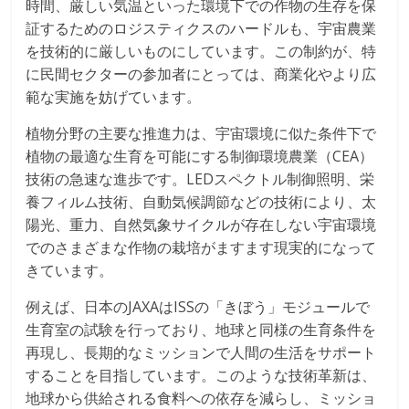
時間、厳しい気温といった環境下での作物の生存を保
証するためのロジスティクスのハードルも、宇宙農業
を技術的に厳しいものにしています。この制約が、特
に民間セクターの参加者にとっては、商業化やより広
範な実施を妨げています。
植物分野の主要な推進力は、宇宙環境に似た条件下で
植物の最適な生育を可能にする制御環境農業（CEA）
技術の急速な進歩です。LEDスペクトル制御照明、栄
養フィルム技術、自動気候調節などの技術により、太
陽光、重力、自然気象サイクルが存在しない宇宙環境
でのさまざまな作物の栽培がますます現実的になって
きています。
例えば、日本のJAXAはISSの「きぼう」モジュールで
生育室の試験を行っており、地球と同様の生育条件を
再現し、長期的なミッションで人間の生活をサポート
することを目指しています。このような技術革新は、
地球から供給される食料への依存を減らし、ミッショ