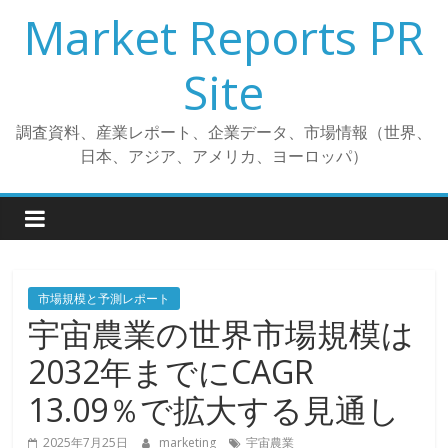
コ
Market Reports PR
ン
テ
Site
ン
ツ
調査資料、産業レポート、企業データ、市場情報（世界、
へ
日本、アジア、アメリカ、ヨーロッパ）
ス
キ
ッ
プ
市場規模と予測レポート
宇宙農業の世界市場規模は
2032年までにCAGR
13.09％で拡大する見通し
2025年7月25日
marketing
宇宙農業