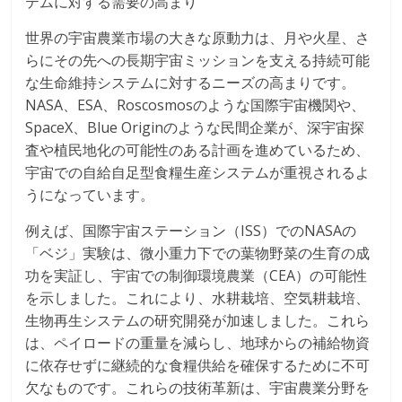
テムに対する需要の高まり
世界の宇宙農業市場の大きな原動力は、月や火星、さ
らにその先への長期宇宙ミッションを支える持続可能
な生命維持システムに対するニーズの高まりです。
NASA、ESA、Roscosmosのような国際宇宙機関や、
SpaceX、Blue Originのような民間企業が、深宇宙探
査や植民地化の可能性のある計画を進めているため、
宇宙での自給自足型食糧生産システムが重視されるよ
うになっています。
例えば、国際宇宙ステーション（ISS）でのNASAの
「ベジ」実験は、微小重力下での葉物野菜の生育の成
功を実証し、宇宙での制御環境農業（CEA）の可能性
を示しました。これにより、水耕栽培、空気耕栽培、
生物再生システムの研究開発が加速しました。これら
は、ペイロードの重量を減らし、地球からの補給物資
に依存せずに継続的な食糧供給を確保するために不可
欠なものです。これらの技術革新は、宇宙農業分野を