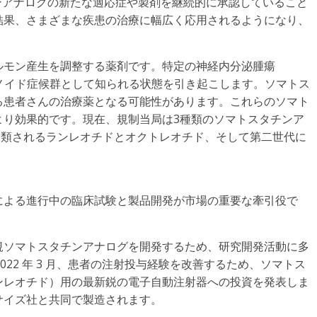
ンアナログの新たな適応症や製剤を継続的に承認していること
結果、さまざまな疾患の治療に幅広く応用されるようになり、
ルモン産生を調整する薬剤です。特定の神経内分泌腫瘍
ノイド症候群として知られる状態を引き起こします。ソマトス
る患者さんの治療薬となる可能性があります。これらのソマト
より効果的です。現在、規制当局は3種類のソマトスタチンア
分類されるランレオチドとオクトレオチド、そして第二世代に
による進行中の臨床試験と製品開発が市場の重要な牽引役で
規ソマトスタチンアナログを開発するため、研究開発活動に多
2022 年 3 月、患者の注射投与経験を改善するため、ソマトス
ンレオチド）用の最新鋭の電子自動注射器への投資を発表しま
サイズ社と共同で製造されます。