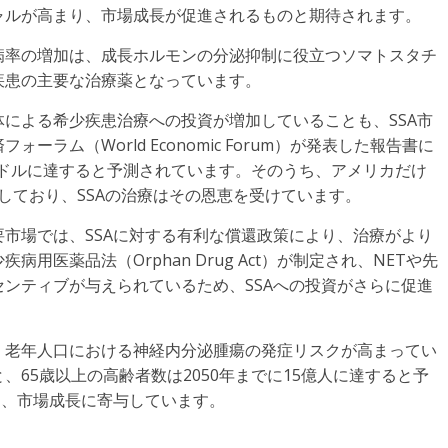
ャルが高まり、市場成長が促進されるものと期待されます。
病率の増加は、成長ホルモンの分泌抑制に役立つソマトスタチ
疾患の主要な治療薬となっています。
による希少疾患治療への投資が増加していることも、SSA市
ラム（World Economic Forum）が発表した報告書に
兆米ドルに達すると予測されています。そのうち、アメリカだけ
やしており、SSAの治療はその恩恵を受けています。
市場では、SSAに対する有利な償還政策により、治療がより
医薬品法（Orphan Drug Act）が制定され、NETや先
ンティブが与えられているため、SSAへの投資がさらに促進
、老年人口における神経内分泌腫瘍の発症リスクが高まってい
65歳以上の高齢者数は2050年までに15億人に達すると予
し、市場成長に寄与しています。