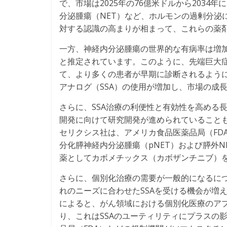
で、市場は2025年の76億米ドルから2034
分泌腫瘍（NET）など、ホルモンの過剰分泌
対する認識の高まりが相まって、これらの薬
一方、神経内分泌腫瘍の世界的な有病率は増加
と推定されています。このように、先端巨大
て、より多くの患者が早期に診断されるよう
アナログ（SSA）の使用が増加し、市場の成
さらに、SSA治療の利便性と有効性を高める
開発に向けて研究開発が進められていることも
セリクシス社は、アメリカ食品医薬品局（FD
分化膵神経内分泌腫瘍（pNET）および膵外N
薬としてカボメチックス（カボザンチニブ）
さらに、個別化治療の需要が一般的になるにつ
れのニーズに合わせたSSAを受ける機会が増
によると、がん領域における個別化医療のアプ
り、これはSSAのユーティリティにプラスの