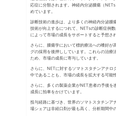
応症に分類されます。神経内分泌腫瘍（NETs）
めています。
診断技術の進歩は、より多くの神経内分泌腫瘍
技術が向上するにつれて、NETsの診断症例
によって市場の成長をサポートすると予想さ
さらに、腫瘍学において標的療法への嗜好が高
グの採用を後押ししています。これらの治療
ため、市場の成長に寄与しています。
さらに、NETに対するソマトスタチンアナロ
中であることも、市場の成長を拡大する可能
さらに、多くの製薬企業がNET患者の予後を
成長に拍車をかけています。
投与経路に基づき、世界のソマトスタチンアナ
場シェアは非経口剤が最も高く、分析期間中のC