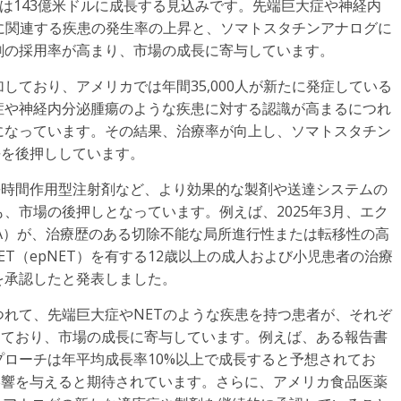
年には143億米ドルに成長する見込みです。先端巨大症や神経内
に関連する疾患の発生率の上昇と、ソマトスタチンアナログに
剤の採用率が高まり、市場の成長に寄与しています。
しており、アメリカでは年間35,000人が新たに発症している
症や神経内分泌腫瘍のような疾患に対する認識が高まるにつれ
になっています。その結果、治療率が向上し、ソマトスタチン
長を後押ししています。
長時間作用型注射剤など、より効果的な製剤や送達システムの
、市場の後押しとなっています。例えば、2025年3月、エク
A）が、治療歴のある切除不能な局所進行性または転移性の高
ET（epNET）を有する12歳以上の成人および小児患者の治療
を承認したと発表しました。
れて、先端巨大症やNETのような疾患を持つ患者が、それぞ
えており、市場の成長に寄与しています。例えば、ある報告書
ローチは年平均成長率10%以上で成長すると予想されてお
影響を与えると期待されています。さらに、アメリカ食品医薬