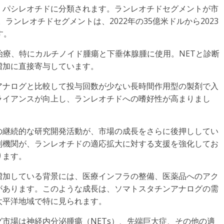
、パシレオチドに分類されます。ランレオチドセグメントが市
。ランレオチドセグメントは、2022年の35億米ドルから2023
す。
治療、特にカルチノイド腫瘍と下垂体腺腫に使用。NETと診断
増加に直接寄与しています。
アナログと比較して投与回数が少ない長時間作用型の製剤で入
ライアンスが向上し、ランレオチドへの嗜好性が高まりまし
の継続的な研究開発活動が、市場の成長をさらに後押ししてい
規制機関が、ランレオチドの適応拡大に対する支援を強化してお
ります。
増加している背景には、医療インフラの整備、医薬品へのアク
があります。このような成長は、ソマトスタチンアナログの需
太平洋地域で特に見られます。
市場は神経内分泌腫瘍（NETs）、先端巨大症、その他の適