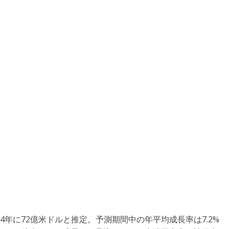
4年に72億米ドルと推定。予測期間中の年平均成長率は7.2%