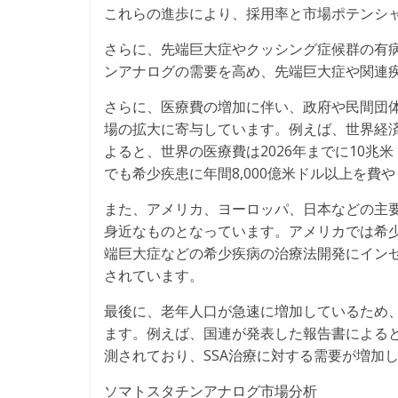
これらの進歩により、採用率と市場ポテンシ
さらに、先端巨大症やクッシング症候群の有
ンアナログの需要を高め、先端巨大症や関連
さらに、医療費の増加に伴い、政府や民間団体
場の拡大に寄与しています。例えば、世界経済フォー
よると、世界の医療費は2026年までに10
でも希少疾患に年間8,000億米ドル以上を費
また、アメリカ、ヨーロッパ、日本などの主要
身近なものとなっています。アメリカでは希少疾病用
端巨大症などの希少疾病の治療法開発にインセ
されています。
最後に、老年人口が急速に増加しているため
ます。例えば、国連が発表した報告書によると、
測されており、SSA治療に対する需要が増加
ソマトスタチンアナログ市場分析