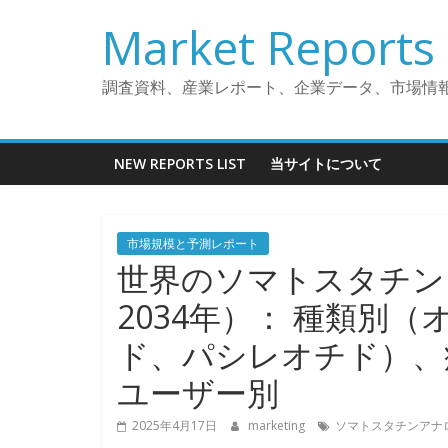
コ
Market Reports 
ン
テ
ン
調査資料、産業レポート、企業データ、市場情
ツ
へ
ス
NEW REPORTS LIST
当サイトについて
キ
ッ
プ
市場規模と予測レポート
世界のソマトスタチン
2034年）： 種類別
ド、パシレオチド）、
ユーザー別
2025年4月17日
marketing
ソマトスタチンアナ