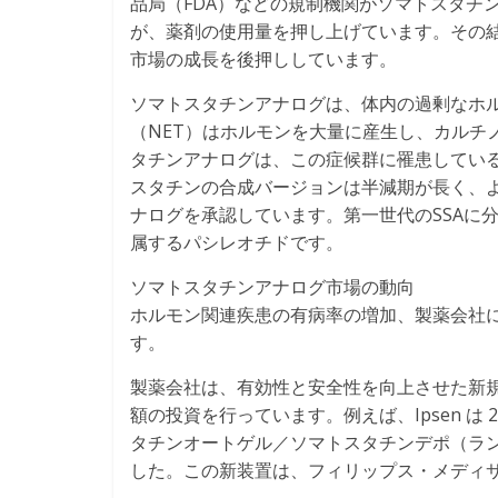
品局（FDA）などの規制機関がソマトスタチ
が、薬剤の使用量を押し上げています。その
市場の成長を後押ししています。
ソマトスタチンアナログは、体内の過剰なホ
（NET）はホルモンを大量に産生し、カルチ
タチンアナログは、この症候群に罹患してい
スタチンの合成バージョンは半減期が長く、
ナログを承認しています。第一世代のSSAに
属するパシレオチドです。
ソマトスタチンアナログ市場の動向
ホルモン関連疾患の有病率の増加、製薬会社
す。
製薬会社は、有効性と安全性を向上させた新
額の投資を行っています。例えば、Ipsen は 
タチンオートゲル／ソマトスタチンデポ（ラ
した。この新装置は、フィリップス・メディ