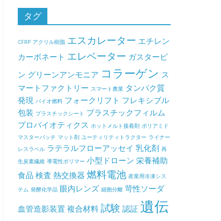
タグ
エスカレーター
エチレン
CFRP
アクリル樹脂
エレベーター
カーボネート
ガスタービ
コラーゲン
ン
グリーンアンモニア
ス
マートファクトリー
タンパク質
スマート農業
発現
フォークリフト
フレキシブル
バイオ燃料
包装
プラスチックフィルム
プラスチックシート
プロバイオティクス
ホットメルト接着剤
ポリアミド
マスターバッチ
マット剤
ユーティリティトラクター
ライナー
ラテラルフローアッセイ
乳化剤
レスラベル
再
小型ドローン
栄養補助
生炭素繊維
導電性ポリマー
燃料電池
食品
検査
熱交換器
産業用冷凍シス
眼内レンズ
苛性ソーダ
テム
発酵化学品
細胞分離
遺伝
試験
血管造影装置
複合材料
認証