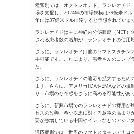
種類別では、オクトレオチド、ランレオチド
場を支配し、2024年の市場規模は39億米ドル
年には37億米ドルに達すると予想されていま
ランレオチドは主に神経内分泌腫瘍（NET）
される患者数の増加が、ランレオチドの使用
さらに、ランレオチドは他のソマトスタチン
手可能です。これにより、患者さんのコンプ
た。
さらに、ランレオチドの適応を拡大するため
ます。さらに、アメリカFDAやEMAなどの
り、市場の存在感をさらに高める可能性があ
さらに、新興市場でのランレオチドの採用が
セスの改善、希少疾患に対する意識の高まり
要が急増している中国やインドなどのアジア
適応症別では、世界のソマトスタチンアナログ