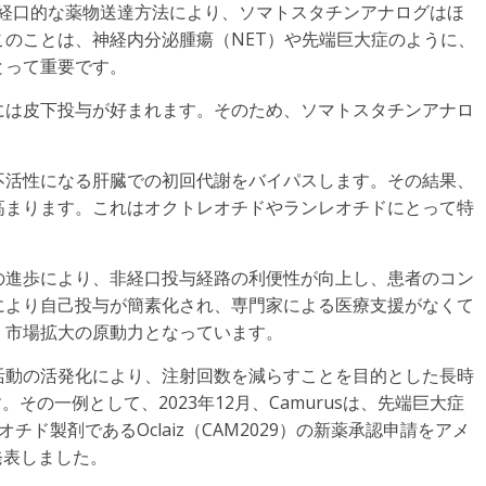
非経口的な薬物送達方法により、ソマトスタチンアナログはほ
のことは、神経内分泌腫瘍（NET）や先端巨大症のように、
とって重要です。
には皮下投与が好まれます。そのため、ソマトスタチンアナロ
不活性になる肝臓での初回代謝をバイパスします。その結果、
高まります。これはオクトレオチドやランレオチドにとって特
の進歩により、非経口投与経路の利便性が向上し、患者のコン
により自己投与が簡素化され、専門家による医療支援がなくて
、市場拡大の原動力となっています。
活動の活発化により、注射回数を減らすことを目的とした長時
その一例として、2023年12月、Camurusは、先端巨大症
ド製剤であるOclaiz（CAM2029）の新薬承認申請をアメ
発表しました。