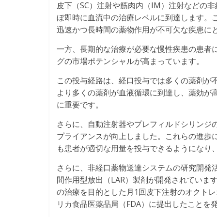
皮下（SC）注射や筋肉内（IM）注射などの
ぼ即時に血流中の治療レベルに到達します。こ
迅速かつ長時間の薬物作用が不可欠な疾患に
一方、長期的な治療が必要な慢性疾患の患者
グの市場ポテンシャルが高まっています。
この投与経路は、経口投与では多くの薬剤が
より多くの薬剤が血液循環に到達し、薬効が
に重要です。
さらに、自動注射器やプレフィルドシリンジ
プライアンスが向上しました。これらの進歩
も患者が適切な用量を投与できるようになり
さらに、非経口薬物送達システムの研究開発
間作用型放出（LAR）製剤が開発されています。
の治療を目的とした月1回皮下注射のオクトレオチ
リカ食品医薬品局（FDA）に提出したことを