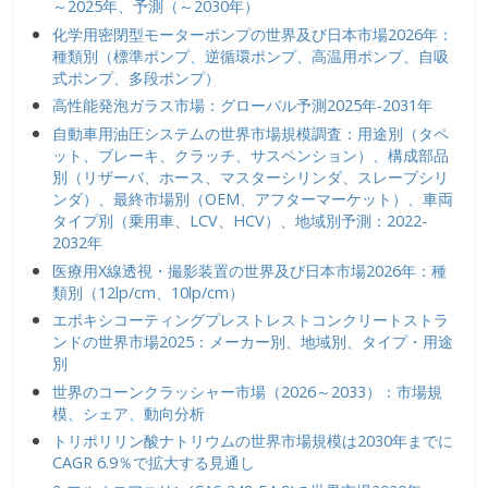
～2025年、予測（～2030年）
化学用密閉型モーターポンプの世界及び日本市場2026年：
種類別（標準ポンプ、逆循環ポンプ、高温用ポンプ、自吸
式ポンプ、多段ポンプ）
高性能発泡ガラス市場：グローバル予測2025年-2031年
自動車用油圧システムの世界市場規模調査：用途別（タペ
ット、ブレーキ、クラッチ、サスペンション）、構成部品
別（リザーバ、ホース、マスターシリンダ、スレーブシリ
ンダ）、最終市場別（OEM、アフターマーケット）、車両
タイプ別（乗用車、LCV、HCV）、地域別予測：2022-
2032年
医療用X線透視・撮影装置の世界及び日本市場2026年：種
類別（12lp/cm、10lp/cm）
エポキシコーティングプレストレストコンクリートストラ
ンドの世界市場2025：メーカー別、地域別、タイプ・用途
別
世界のコーンクラッシャー市場（2026～2033）：市場規
模、シェア、動向分析
トリポリリン酸ナトリウムの世界市場規模は2030年までに
CAGR 6.9％で拡大する見通し