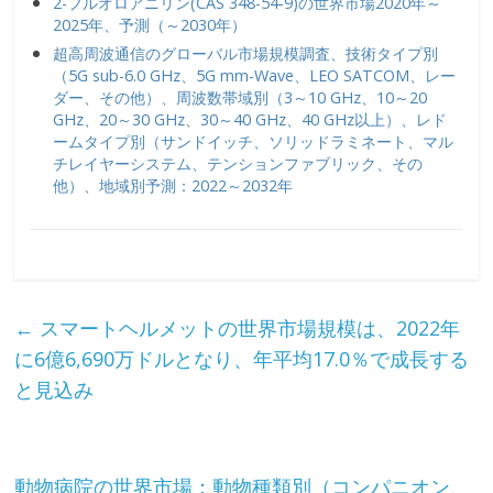
2-フルオロアニリン(CAS 348-54-9)の世界市場2020年～
2025年、予測（～2030年）
超高周波通信のグローバル市場規模調査、技術タイプ別
（5G sub-6.0 GHz、5G mm-Wave、LEO SATCOM、レー
ダー、その他）、周波数帯域別（3～10 GHz、10～20
GHz、20～30 GHz、30～40 GHz、40 GHz以上）、レド
ームタイプ別（サンドイッチ、ソリッドラミネート、マル
チレイヤーシステム、テンションファブリック、その
他）、地域別予測：2022～2032年
←
スマートヘルメットの世界市場規模は、2022年
に6億6,690万ドルとなり、年平均17.0％で成長する
と見込み
動物病院の世界市場：動物種類別（コンパニオン、