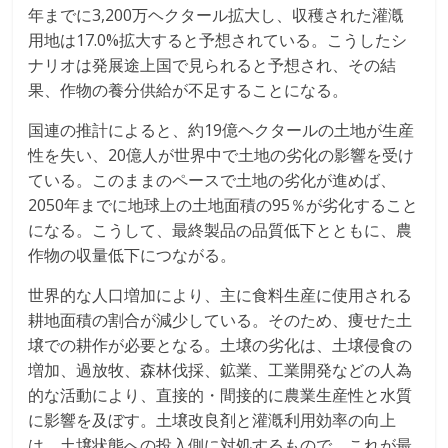
年までに3,200万ヘクタール拡大し、収穫された灌漑
用地は17.0%拡大すると予想されている。こうしたシ
ナリオは発展途上国で見られると予想され、その結
果、作物の養分供給が不足することになる。
国連の推計によると、約19億ヘクタールの土地が生産
性を失い、20億人が世界中で土地の劣化の影響を受け
ている。このままのペースで土地の劣化が進めば、
2050年までに地球上の土地面積の95％が劣化すること
になる。こうして、最終製品の品質低下とともに、農
作物の収量低下につながる。
世界的な人口増加により、主に食料生産に使用される
耕地面積の割合が減少している。そのため、痩せた土
壌での耕作が必要となる。土壌の劣化は、土壌侵食の
増加、過放牧、森林伐採、鉱業、工業開発などの人為
的な活動により、直接的・間接的に農業生産性と水質
に影響を及ぼす。土壌改良剤と灌漑利用効率の向上
は、土壌状態への投入側に対処するもので、これが最