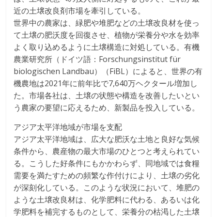
近の土壌改良剤市場を牽引している。
世界中の農家は、緑肥や堆肥などの土壌改良材を使っ
て土壌の肥沃度を回復させ、植物が栄養分や水を効率
よく取り込めるように土壌構造に対処している。有機
農業研究所（ドイツ語：Forschungsinstitut für
biologischen Landbau）（FiBL）によると、世界の有
機農地は2021年に前年比で7,640万ヘクタール増加し
た。市場各社は、土壌の状態や構造を改善したいとい
う農家の要望に応えるため、新製品を投入している。
アジア太平洋地域が市場を支配
アジア太平洋地域は、広大な肥沃な土地と良好な気候
条件から、農産物の最大市場のひとつと考えられてい
る。こうした好条件にもかかわらず、同地域では食糧
需要を満たすための頻繁な作付けにより、土壌の劣化
が深刻化している。このような状況において、堆肥の
ような土壌改良材は、化学肥料に代わる、あるいは化
学肥料を補完するものとして、栄養分の枯渇した土壌