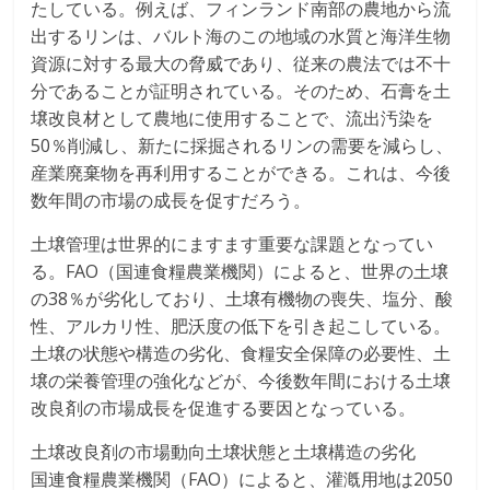
たしている。例えば、フィンランド南部の農地から流
出するリンは、バルト海のこの地域の水質と海洋生物
資源に対する最大の脅威であり、従来の農法では不十
分であることが証明されている。そのため、石膏を土
壌改良材として農地に使用することで、流出汚染を
50％削減し、新たに採掘されるリンの需要を減らし、
産業廃棄物を再利用することができる。これは、今後
数年間の市場の成長を促すだろう。
土壌管理は世界的にますます重要な課題となってい
る。FAO（国連食糧農業機関）によると、世界の土壌
の38％が劣化しており、土壌有機物の喪失、塩分、酸
性、アルカリ性、肥沃度の低下を引き起こしている。
土壌の状態や構造の劣化、食糧安全保障の必要性、土
壌の栄養管理の強化などが、今後数年間における土壌
改良剤の市場成長を促進する要因となっている。
土壌改良剤の市場動向土壌状態と土壌構造の劣化
国連食糧農業機関（FAO）によると、灌漑用地は2050