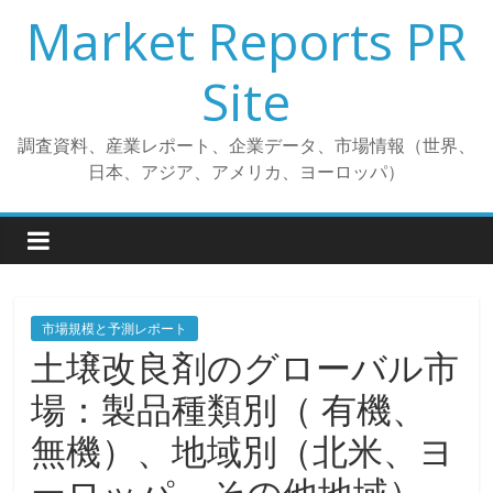
コ
Market Reports PR
ン
テ
Site
ン
ツ
調査資料、産業レポート、企業データ、市場情報（世界、
へ
日本、アジア、アメリカ、ヨーロッパ）
ス
キ
ッ
プ
市場規模と予測レポート
土壌改良剤のグローバル市
場：製品種類別（ 有機、
無機）、地域別（北米、ヨ
ーロッパ、その他地域）