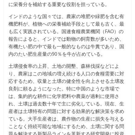
に栄養分を補給する重要な役割を担っている。
インドのような国々では、農家の堆肥や緑肥を含む有
機肥料が、植物への栄養補給手段として最も古く、最
も広く実践されている。国連食糧農業機関（FAO）の
報告によると、インドでは動物の飼育数が多いため、
有機たい肥の中で最も一般的なものは牛糞であり、国
内のたい肥生産量の90％を牛が占めている。
土壌侵食率の上昇、土地の開墾、森林伐採などによ
り、農家はこの地域の増え続ける人口の食糧需要に対
応するため、収量と土壌の健全性を向上させる土壌改
良剤に頼るようになった。特に中国のような市場で
は、集約的な耕作に化学肥料や農薬が過剰に使用さ
れ、土壌は過去数十年で主に劣化している。現在、生
産者は土壌特有の問題に対する効果的な解決策を求め
ている。大手生産者は、農作物の生産に損失を与える
ことなく持続可能な地域にするため、土壌に関する問
題を解決する新製品ラインを革新する研究開発に投資