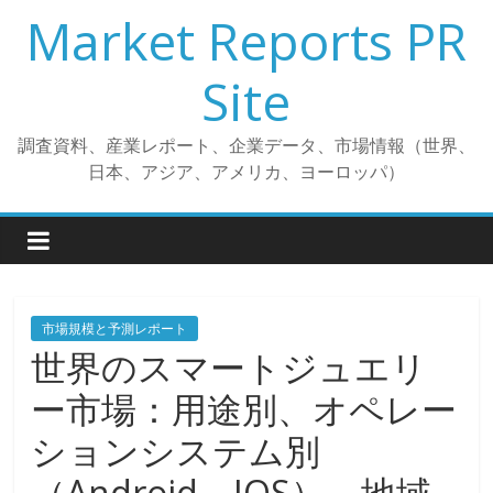
コ
Market Reports PR
ン
テ
Site
ン
ツ
調査資料、産業レポート、企業データ、市場情報（世界、
へ
日本、アジア、アメリカ、ヨーロッパ）
ス
キ
ッ
プ
市場規模と予測レポート
世界のスマートジュエリ
ー市場：用途別、オペレー
ションシステム別
（Android、IOS）、地域