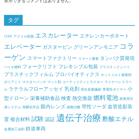
表示できるコメントはありません。
タグ
エスカレーター
エチレンカーボネート
CFRP
アクリル樹脂
コラ
エレベーター
ガスタービン
グリーンアンモニア
ーゲン
スマートファクトリー
タンパク質発現
スマート農業
フォークリフト
フレキシブル包装
バイオ燃料
プラスチックシート
プラスチックフィルム
プロバイオティクス
ホットメルト接着剤
ポリアミド
マスターバッチ
マット剤
ユーティリティトラクター
ライナーレスラベ
ラテラルフローアッセイ
乳化剤
小
ル
再生炭素繊維
導電性ポリマー
燃料電池
型ドローン
栄養補助食品
検査
熱交換器
産業用冷
眼内レンズ
苛性ソーダ
血管造影装
凍システム
発酵化学品
細胞分離
遺伝子治療
試験
酢酸エチル
置
複合材料
認証
鉄道車両
金属加工油剤