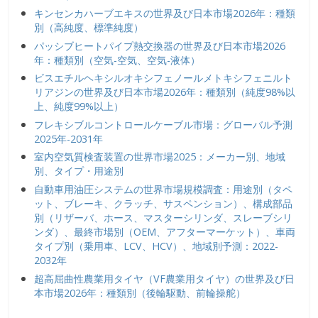
キンセンカハーブエキスの世界及び日本市場2026年：種類
別（高純度、標準純度）
パッシブヒートパイプ熱交換器の世界及び日本市場2026
年：種類別（空気-空気、空気-液体）
ビスエチルヘキシルオキシフェノールメトキシフェニルト
リアジンの世界及び日本市場2026年：種類別（純度98%以
上、純度99%以上）
フレキシブルコントロールケーブル市場：グローバル予測
2025年-2031年
室内空気質検査装置の世界市場2025：メーカー別、地域
別、タイプ・用途別
自動車用油圧システムの世界市場規模調査：用途別（タペ
ット、ブレーキ、クラッチ、サスペンション）、構成部品
別（リザーバ、ホース、マスターシリンダ、スレーブシリ
ンダ）、最終市場別（OEM、アフターマーケット）、車両
タイプ別（乗用車、LCV、HCV）、地域別予測：2022-
2032年
超高屈曲性農業用タイヤ（VF農業用タイヤ）の世界及び日
本市場2026年：種類別（後輪駆動、前輪操舵）