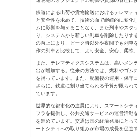
遠隔地のオブジェクトの制御や資源の管理に
鉄道による出荷や貨物輸送におけるテレマテ
と安全性を求めて、技術の面で継続的に変化
ムに影響を与えることなく、また列車やスタ
り、システムから新しい列車を削除したりす
の向上により、ピーク時以外や夜間でも列車
作の列車と比較して、より安全、安心、柔軟
また、テレマティクスシステムは、高いメン
出が増加する。従来の方法では、燃料やゴム
を補っています。また、配備後の運用・保守
さらに、鉄道に割り当てられる予算が限られ
ています。
世界的な都市化の進展により、スマートシテ
フラを提供し、公共交通サービスの運営活動
を進めています。交通は国の経済発展にとっ
ートシティへの取り組みが市場の成長を促進