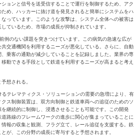
ーションと信号を送受信することで運行を制御するため、アク
のため、ハッカーに抜け道を発見されると簡単にシステムをハ
くなっています。このような攻撃は、システム全体への被害は
延しているため、市場の成長が抑制されています。
面で前例のない課題を突きつけています。この病気の急速な広が
公共交通機関を利用するニーズが悪化している。さらに、自動
間、乗客の通勤が減少していることを記録しました。業界の専
く移動できる手段として鉄道を利用するニーズが高まると考え
と予想される。
おけるテレマティクス・ソリューションの需要の急増により、有
ィクス制御装置は、双方向制御と鉄道車両への追従のためのソ
源を継続的に制御し、浸透させることも可能です。この開発
鉄道路線のフレームワークの進歩に関心が集まっていることに
、情報の収集と観測、フラグ立て、レール追従を支援する。鉄
ことが、この分野の成長に寄与すると予想されます。