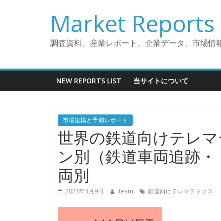
コ
Market Reports 
ン
テ
ン
調査資料、産業レポート、企業データ、市場情
ツ
へ
ス
NEW REPORTS LIST
当サイトについて
キ
ッ
プ
市場規模と予測レポート
世界の鉄道向けテレマ
ン別（鉄道車両追跡・
両別
2023年3月9日
team
鉄道向けテレマティクス