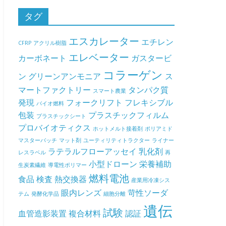
タグ
エスカレーター
エチレン
CFRP
アクリル樹脂
エレベーター
カーボネート
ガスタービ
コラーゲン
ン
グリーンアンモニア
ス
マートファクトリー
タンパク質
スマート農業
発現
フォークリフト
フレキシブル
バイオ燃料
包装
プラスチックフィルム
プラスチックシート
プロバイオティクス
ホットメルト接着剤
ポリアミド
マスターバッチ
マット剤
ユーティリティトラクター
ライナー
ラテラルフローアッセイ
乳化剤
レスラベル
再
小型ドローン
栄養補助
生炭素繊維
導電性ポリマー
燃料電池
食品
検査
熱交換器
産業用冷凍シス
眼内レンズ
苛性ソーダ
テム
発酵化学品
細胞分離
遺伝
試験
血管造影装置
複合材料
認証