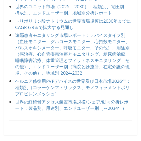
世界のユニット市場（2025 – 2030）：種類別、電圧別、
構成別、エンドユーザー別、地域別分析レポート
トリポリリン酸ナトリウムの世界市場規模は2030年までに
CAGR 6.9％で拡大する見通し
遠隔患者モニタリング市場レポート：デバイスタイプ別
（血圧モニター、グルコースモニター、心拍数モニター、
パルスオキシメーター、呼吸モニター、その他）、用途別
（癌治療、心血管疾患治療とモニタリング、糖尿病治療、
睡眠障害治療、体重管理とフィットネスモニタリング、そ
の他）、エンドユーザー別（病院と診療所、在宅介護の現
場、その他）、地域別 2024-2032
ヘルニア修復用PVPデバイスの世界及び日本市場2026年：
種類別（コラーゲンマトリックス、モノフィラメントポリ
プロピレンメッシュ）
世界の経橈骨アクセス装置市場規模/シェア/動向分析レポ
ート：製品別、用途別、エンドユーザー別（～2034年）