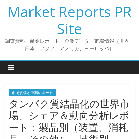
コ
Market Reports PR
ン
テ
Site
ン
ツ
調査資料、産業レポート、企業データ、市場情報（世界、
へ
日本、アジア、アメリカ、ヨーロッパ）
ス
キ
ッ
プ
市場規模と予測レポート
タンパク質結晶化の世界市
場、シェア＆動向分析レポ
ート：製品別（装置、消耗
品、その他）、技術別