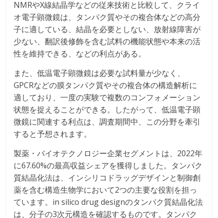
NMRやX線結晶学などの従来技術と比較して、クライ
オ電子顕微鏡は、タンパク質やその複合体などの高分
子に適している、結晶を必要としない、放射線障害が
少ない、翻訳後修飾を含む試料の機能状態や本来の活
性を維持できる、などの利点がある。
また、低温電子顕微鏡は必要な試料量が少なく、
GPCRなどの膜タンパク質やその複合体の構造解析に
適しており、一度の実験で複数のコンフォメーション
状態を捉えることができる。したがって、低温電子顕
微鏡に関連する利点は、調査期間中、この分野を牽引
すると予想されます。
製薬・バイオテクノロジー企業セグメントは、2022年
に67.60%の最高収益シェアを獲得しました。タンパク
質結晶化法は、インシリコドラッグデザインと制御創
薬を含む構造生物学において2つの主要な役割を担っ
ています。in silico drug designのタンパク質結晶化法
は、分子の3次元構造を確認するものです。タンパク