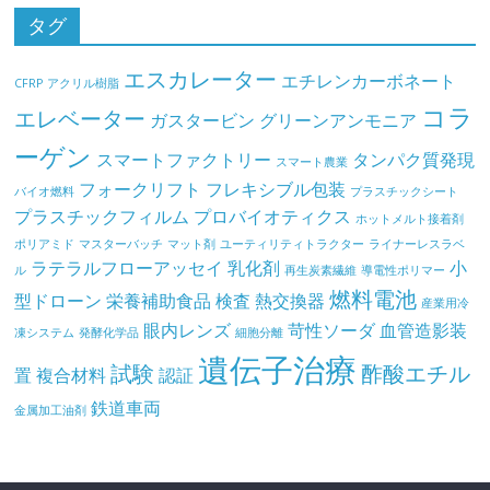
タグ
エスカレーター
エチレンカーボネート
CFRP
アクリル樹脂
コラ
エレベーター
ガスタービン
グリーンアンモニア
ーゲン
スマートファクトリー
タンパク質発現
スマート農業
フォークリフト
フレキシブル包装
バイオ燃料
プラスチックシート
プラスチックフィルム
プロバイオティクス
ホットメルト接着剤
ポリアミド
マスターバッチ
マット剤
ユーティリティトラクター
ライナーレスラベ
ラテラルフローアッセイ
乳化剤
小
ル
再生炭素繊維
導電性ポリマー
燃料電池
型ドローン
栄養補助食品
検査
熱交換器
産業用冷
眼内レンズ
苛性ソーダ
血管造影装
凍システム
発酵化学品
細胞分離
遺伝子治療
試験
酢酸エチル
置
複合材料
認証
鉄道車両
金属加工油剤