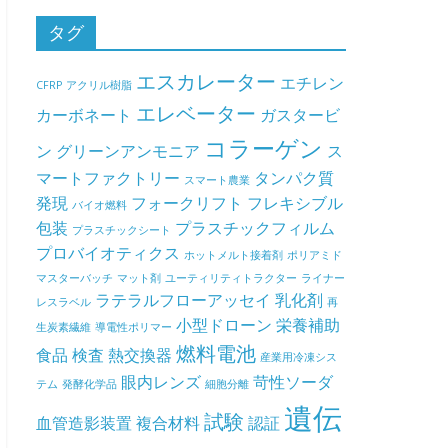
タグ
エスカレーター
エチレン
CFRP
アクリル樹脂
エレベーター
カーボネート
ガスタービ
コラーゲン
ン
グリーンアンモニア
ス
マートファクトリー
タンパク質
スマート農業
発現
フォークリフト
フレキシブル
バイオ燃料
包装
プラスチックフィルム
プラスチックシート
プロバイオティクス
ホットメルト接着剤
ポリアミド
マスターバッチ
マット剤
ユーティリティトラクター
ライナー
ラテラルフローアッセイ
乳化剤
レスラベル
再
小型ドローン
栄養補助
生炭素繊維
導電性ポリマー
燃料電池
食品
検査
熱交換器
産業用冷凍シス
眼内レンズ
苛性ソーダ
テム
発酵化学品
細胞分離
遺伝
試験
血管造影装置
複合材料
認証