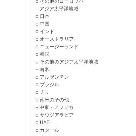
o その他のヨーロッパ
– アジア太平洋地域
o 日本
o 中国
o インド
o オーストラリア
o ニュージーランド
o 韓国
o その他のアジア太平洋地域
– 南米
o アルゼンチン
o ブラジル
o チリ
o 南米のその他
– 中東・アフリカ
o サウジアラビア
o UAE
o カタール