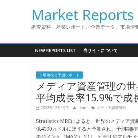
コ
Market Reports 
ン
テ
ン
調査資料、産業レポート、企業データ、市場情
ツ
へ
ス
NEW REPORTS LIST
当サイトについて
キ
ッ
プ
市場規模と予測レポート
メディア資産管理の世界
平均成長率15.9%で
2022年12月19日
team
メディア資産管理
Stratistics MRCによると、世界のメディア
億4000万ドルに達すると予測され、予測期間
ネジメント（MAM）とは、ビデオやマルチメ