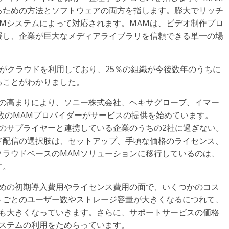
るための方法とソフトウェアの両方を指します。膨大でリッチ
Mシステムによって対応されます。MAMは、ビデオ制作プロ
展し、企業が巨大なメディアライブラリを信頼できる単一の場
。
の88％がクラウドを利用しており、25％の組織が今後数年のうちに
ることがわかりました。
要の高まりにより、ソニー株式会社、ヘキサグローブ、イマー
iaなど、複数のMAMプロバイダーがサービスの提供を始めています。
ームのサプライヤーと連携している企業のうちの2社に過ぎない。
ド配信の選択肢は、セットアップ、手頃な価格のライセンス、
クラウドベースのMAMソリューションに移行しているのは、
す。
ための初期導入費用やライセンス費用の面で、いくつかのコス
トごとのユーザー数やストレージ容量が大きくなるにつれて、
体も大きくなっていきます。さらに、サポートサービスの価格
システムの利用をためらっています。