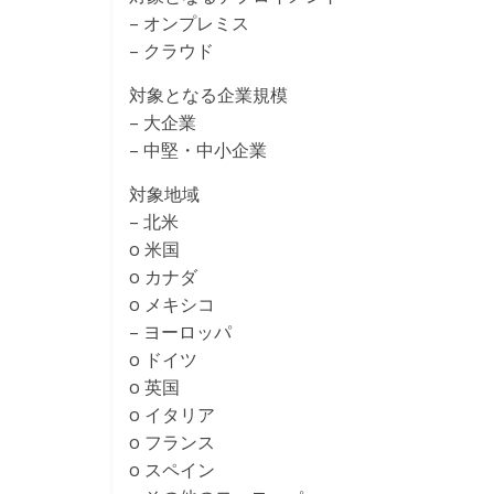
– オンプレミス
– クラウド
対象となる企業規模
– 大企業
– 中堅・中小企業
対象地域
– 北米
o 米国
o カナダ
o メキシコ
– ヨーロッパ
o ドイツ
o 英国
o イタリア
o フランス
o スペイン