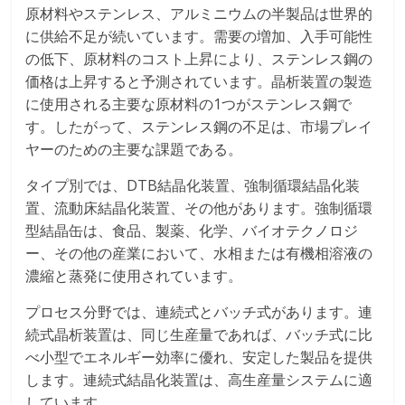
原材料やステンレス、アルミニウムの半製品は世界的
に供給不足が続いています。需要の増加、入手可能性
の低下、原材料のコスト上昇により、ステンレス鋼の
価格は上昇すると予測されています。晶析装置の製造
に使用される主要な原材料の1つがステンレス鋼で
す。したがって、ステンレス鋼の不足は、市場プレイ
ヤーのための主要な課題である。
タイプ別では、DTB結晶化装置、強制循環結晶化装
置、流動床結晶化装置、その他があります。強制循環
型結晶缶は、食品、製薬、化学、バイオテクノロジ
ー、その他の産業において、水相または有機相溶液の
濃縮と蒸発に使用されています。
プロセス分野では、連続式とバッチ式があります。連
続式晶析装置は、同じ生産量であれば、バッチ式に比
べ小型でエネルギー効率に優れ、安定した製品を提供
します。連続式結晶化装置は、高生産量システムに適
しています。