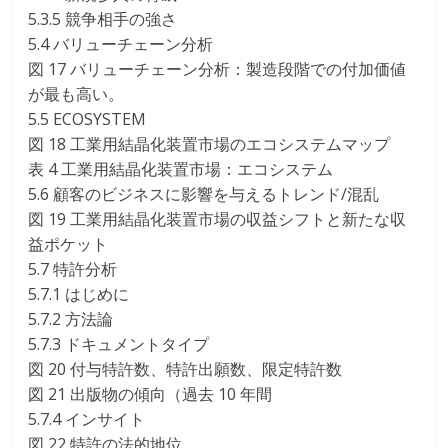
5.3.5 競争相手の強さ
5.4 バリューチェーン分析
図 17 バリューチェーン分析：製造段階での付加価値
が最も高い。
5.5 ECOSYSTEM
図 18 工業用結晶化装置市場のエコシステムマップ
表 4 工業用結晶化装置市場：エコシステム
5.6 顧客のビジネスに影響を与えるトレンド/混乱
図 19 工業用結晶化装置市場の収益シフトと新たな収
益ポケット
5.7 特許分析
5.7.1 はじめに
5.7.2 方法論
5.7.3 ドキュメントタイプ
図 20 付与特許数、特許出願数、限定特許数
図 21 出版物の傾向（過去 10 年間
5.7.4 インサイト
図 22 特許の法的地位