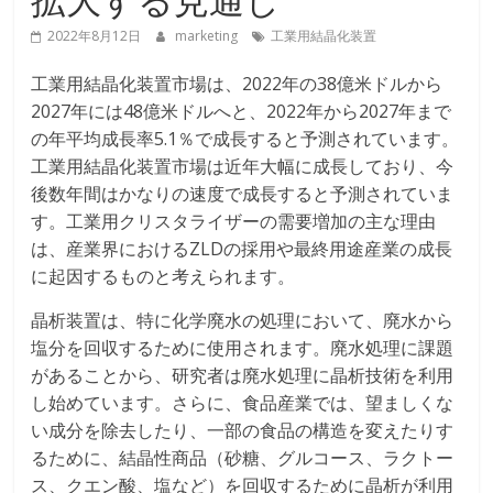
2022年8月12日
marketing
工業用結晶化装置
工業用結晶化装置市場は、2022年の38億米ドルから
2027年には48億米ドルへと、2022年から2027年まで
の年平均成長率5.1％で成長すると予測されています。
工業用結晶化装置市場は近年大幅に成長しており、今
後数年間はかなりの速度で成長すると予測されていま
す。工業用クリスタライザーの需要増加の主な理由
は、産業界におけるZLDの採用や最終用途産業の成長
に起因するものと考えられます。
晶析装置は、特に化学廃水の処理において、廃水から
塩分を回収するために使用されます。廃水処理に課題
があることから、研究者は廃水処理に晶析技術を利用
し始めています。さらに、食品産業では、望ましくな
い成分を除去したり、一部の食品の構造を変えたりす
るために、結晶性商品（砂糖、グルコース、ラクトー
ス、クエン酸、塩など）を回収するために晶析が利用