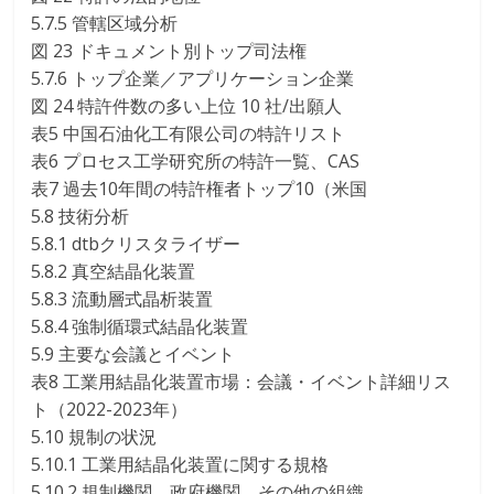
5.7.5 管轄区域分析
図 23 ドキュメント別トップ司法権
5.7.6 トップ企業／アプリケーション企業
図 24 特許件数の多い上位 10 社/出願人
表5 中国石油化工有限公司の特許リスト
表6 プロセス工学研究所の特許一覧、CAS
表7 過去10年間の特許権者トップ10（米国
5.8 技術分析
5.8.1 dtbクリスタライザー
5.8.2 真空結晶化装置
5.8.3 流動層式晶析装置
5.8.4 強制循環式結晶化装置
5.9 主要な会議とイベント
表8 工業用結晶化装置市場：会議・イベント詳細リス
ト（2022-2023年）
5.10 規制の状況
5.10.1 工業用結晶化装置に関する規格
5.10.2 規制機関、政府機関、その他の組織