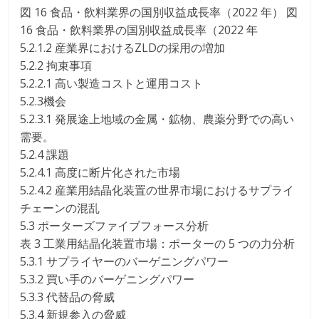
図 16 食品・飲料業界の国別収益成長率（2022 年） 図
16 食品・飲料業界の国別収益成長率（2022 年
5.2.1.2 産業界におけるZLDの採用の増加
5.2.2 拘束事項
5.2.2.1 高い製造コストと運用コスト
5.2.3機会
5.2.3.1 発展途上地域の金属・鉱物、農薬分野での高い
需要。
5.2.4 課題
5.2.4.1 高度に断片化された市場
5.2.4.2 産業用結晶化装置の世界市場におけるサプライ
チェーンの混乱
5.3 ポーターズファイブフォース分析
表 3 工業用結晶化装置市場：ポーターの 5 つの力分析
5.3.1 サプライヤーのバーゲニングパワー
5.3.2 買い手のバーゲニングパワー
5.3.3 代替品の脅威
5.3.4 新規参入の脅威