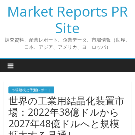
コ
Market Reports PR
ン
テ
Site
ン
ツ
調査資料、産業レポート、企業データ、市場情報（世界、
へ
日本、アジア、アメリカ、ヨーロッパ）
ス
キ
ッ
プ
市場規模と予測レポート
世界の工業用結晶化装置市
場：2022年38億ドルから
2027年48億ドルへと規模
拡大する見通し