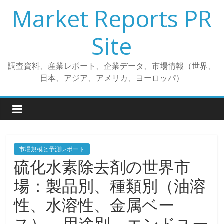
コ
Market Reports PR
ン
テ
Site
ン
ツ
調査資料、産業レポート、企業データ、市場情報（世界、
へ
日本、アジア、アメリカ、ヨーロッパ）
ス
キ
ッ
プ
市場規模と予測レポート
硫化水素除去剤の世界市
場：製品別、種類別（油溶
性、水溶性、金属ベー
ス）、用途別、エンドユー