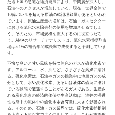
た途上国の急速な経済発展により、中間層が拡大し、
石油へのアクセスが増加している。現在、世界全体で
10億バレルを超える原油の確認埋蔵量があるといわれ
ています。原油生産量の増加は、石油・ガスセクター
における硫化水素除去剤の使用を増加させるでしょ
う。そのため、市場規模を拡大するのに役立つだろ
う。AMAのリサーチアナリストは、硫化水素捕捉剤市
場は5.1%の複合年間成長率で成長すると予測していま
す。
不快な臭いと甘い風味を持つ無色のガスが硫化水素で
す。アルコール、水、油など、さまざまな溶媒に溶け
る。硫化水素は、石油やガスの操業中に地層ガスの成
分として、水や炭化水素、あるいは液体の硫黄に溶け
ている状態で遭遇することがあるガスである。生産さ
れる炭化水素の経済的価値や生産活動は、油井の浸透
性地層中の流体中の硫化水素含有量に大きく影響され
る。そのため、石油・ガス業界では、硫化水素捕捉剤
を上流・下流双方で広く使用しており、これが市場拡