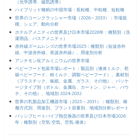
（光学誘導、磁気誘導）
ハイブリッド種籾の中国市場：長粒種、中粒種、短粒種
世界のコーンクラッシャー市場（2026～2033）：市場規
模、シェア、動向分析
ホテルアメニティの世界及び日本市場2026年：種類別（洗
濯用品、バスアメニティ）
赤外線ズームレンズの世界市場2025：種類別（短波赤外
線、中波赤外線、長波赤外線）、用途別分析
アンチモン化アルミニウムの世界市場
ベビーフード包装市場レポート：製品別（液体ミルク、乾
燥ベビーフード、粉ミルク、調製ベビーフード）、素材別
（プラスチック、板紙、金属、ガラス、その他）、パッケ
ージタイプ別（ボトル、金属缶、カートン、ジャー、パウ
チ、その他）、地域別 2024-2032
世界の乳製品加工機器市場（2025 – 2031）：種類別、稼
働方式別、用途別、プラント容量別、地域別分析レポート
パッシブヒートパイプ熱交換器の世界及び日本市場2026
年：種類別（空気-空気、空気-液体）