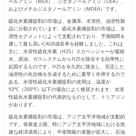
ールアミン（MEA）、ジエタノールアミン（DEA）、
およびメチルジエタノールアミン（MDEA）です。
硫化水素捕捉剤の市場は、金属系、水溶性、油溶性製
品に分類されています。硫化水素捕捉剤の市場は、水
溶性セグメントによって支配されており、予測期間を
通して最も高いCAGR成長率を経験しました。これは
主に、水溶性硫化水素（H2S）スカベンジャーが凝縮
水、原油、ガスシステムからH2Sを除去する効率性に
起因するものです。H2Sを永久的に除去し、安定した
油溶性の化合物を生成するために素早く作用するので
ある。水溶性硫化水素捕捉剤の使用は、温度が
93°C（200°F）以下の場合によく推奨されます。水溶
性硫化水素捕捉剤の代表的なものとして、トリアジン
があります。
硫化水素捕捉剤の市場は、アジア太平洋地域が支配的
です。発展途上国、特にアジア太平洋地域における急
速な経済成長により、中産階級の基盤が拡大し、石油