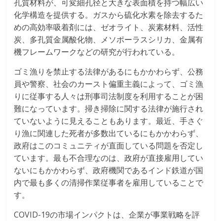
孔質材料が、可変細孔径と大きな表面積を持つ幅広い
化学構造を提供する。ガスから硫化水素を除去するた
めの高効率吸着剤には、ゼオライト、炭素材料、活性
炭、多孔質金属酸化物、メソポーラスシリカ、金属有
機フレームワークなどの研究が行われている。
ゴミ漁りを禁止する法律があるにもかかわらず、公務
員や警察、社会のカースト偏重主義によって、ゴミ漁
りに従事する人々は刑事司法制度を利用することが困
難になっています。掃き掃除に関する法律が施行され
ていないように見えることもあります。最近、手さぐ
り漁に関連した死者が多数出ているにもかかわらず、
政府はこのコミュニティが直面している問題を否定し
ています。最も不合理なのは、政府が直接雇用してい
ないにもかかわらず、政府機関であるインド鉄道が国
内で最も多くの清掃作業従事者を雇用していることで
す。
COVID-19の市場インパクトは、企業が事業戦略を評