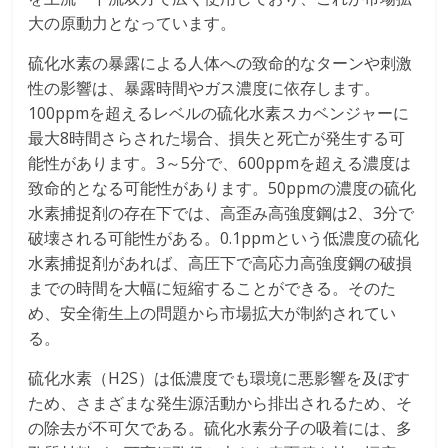
大の原動力となっています。
硫化水素の暴露による人体への致命的なターンや刺激
性の影響は、暴露時間やガス濃度に依存します。
100ppmを超えるレベルの硫化水素スカベンジャーに
最大8時間さらされた場合、損失と死亡が発生する可
能性があります。3～5分で、600ppmを超える濃度は
致命的となる可能性があります。50ppmの濃度の硫化
水素捕捉剤の存在下では、高歪み高強度鋼は2、3分で
破壊される可能性がある。0.1ppmという低濃度の硫化
水素捕捉剤があれば、高圧下で高応力高強度鋼の破損
までの時間を大幅に短縮することができる。そのた
め、安全衛生上の問題から市場拡大が制約されてい
る。
硫化水素（H2S）は低濃度でも環境に悪影響を及ぼす
ため、さまざまな発生源活動から排出されるため、そ
の除去が不可欠である。硫化水素分子の吸着には、多