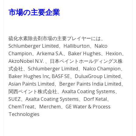
市場の主要企業
硫化水素除去剤市場の主要プレイヤーには、
Schlumberger Limited、Halliburton、Nalco
Champion、Arkema S.A.、Baker Hughes、Hexion、
AkzoNobel N.V. 、日本ペイントホールディングス株
式会社、Schlumberger Limited、Nalco Champion、
Baker Hughes Inc, BASF SE、DuluxGroup Limited、
Asian Paints Limited、Berger Paints India Limited、
関西ペイント株式会社、Axalta Coating Systems、
SUEZ、Axalta Coating Systems、Dorf Ketal、
ChemTreat、Merchem、GE Water & Process
Technologies