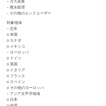
– ガス産業
– 廃水処理
– その他のエンドユーザー
対象地域
– 北米
o 米国
o カナダ
o メキシコ
– ヨーロッパ
o ドイツ
o 英国
o イタリア
o フランス
o スペイン
o その他のヨーロッパ
– アジア太平洋地域
o 日本
o 中国