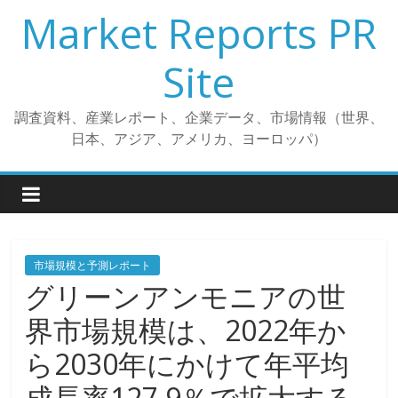
コ
Market Reports PR
ン
テ
Site
ン
ツ
調査資料、産業レポート、企業データ、市場情報（世界、
へ
日本、アジア、アメリカ、ヨーロッパ）
ス
キ
ッ
プ
市場規模と予測レポート
グリーンアンモニアの世
界市場規模は、2022年か
ら2030年にかけて年平均
成長率127.9％で拡大する