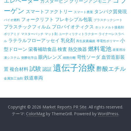
エレベーター
ガスタービン
グリーンアンモニア
ーゲン
スマートファクトリー
タンパク質発現
スマート農業
フォークリフト
フレキシブル包装
バイオ燃料
プラスチックシート
プラスチックフィルム
プロバイオティクス
ホットメルト接着剤
ポリアミド
マスターバッチ
マット剤
ユーティリティトラクター
ライナーレスラベ
ラテラルフローアッセイ
乳化剤
小
ル
再生炭素繊維
導電性ポリマー
燃料電池
型ドローン
栄養補助食品
検査
熱交換器
産業用冷
眼内レンズ
苛性ソーダ
血管造影装
凍システム
発酵化学品
細胞分離
遺伝子治療
試験
酢酸エチル
置
複合材料
認証
鉄道車両
金属加工油剤
Copyright © 2026
Market Reports PR Site
. All rights reserved.
テーマ:
ColorMag
by ThemeGrill. Powered by
WordPress
.