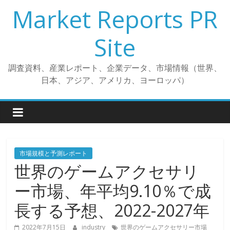
コ
Market Reports PR
ン
テ
Site
ン
ツ
調査資料、産業レポート、企業データ、市場情報（世界、
へ
日本、アジア、アメリカ、ヨーロッパ）
ス
キ
ッ
プ
市場規模と予測レポート
世界のゲームアクセサリ
ー市場、年平均9.10％で成
長する予想、2022-2027年
2022年7月15日
industry
世界のゲームアクセサリー市場