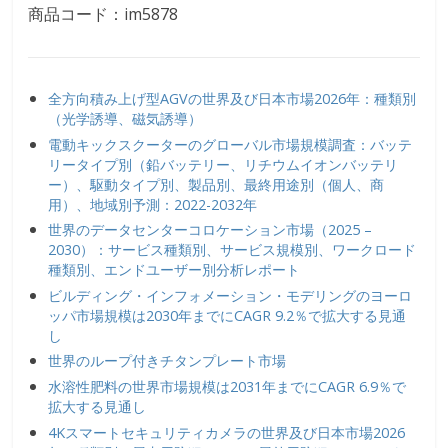
商品コード：im5878
全方向積み上げ型AGVの世界及び日本市場2026年：種類別
（光学誘導、磁気誘導）
電動キックスクーターのグローバル市場規模調査：バッテ
リータイプ別（鉛バッテリー、リチウムイオンバッテリ
ー）、駆動タイプ別、製品別、最終用途別（個人、商
用）、地域別予測：2022-2032年
世界のデータセンターコロケーション市場（2025 –
2030）：サービス種類別、サービス規模別、ワークロード
種類別、エンドユーザー別分析レポート
ビルディング・インフォメーション・モデリングのヨーロ
ッパ市場規模は2030年までにCAGR 9.2％で拡大する見通
し
世界のループ付きチタンプレート市場
水溶性肥料の世界市場規模は2031年までにCAGR 6.9％で
拡大する見通し
4Kスマートセキュリティカメラの世界及び日本市場2026