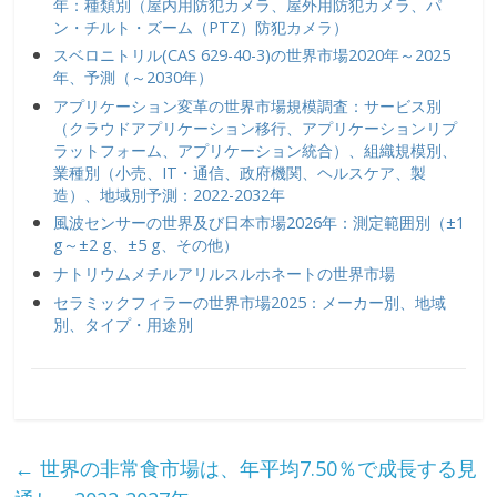
年：種類別（屋内用防犯カメラ、屋外用防犯カメラ、パ
ン・チルト・ズーム（PTZ）防犯カメラ）
スベロニトリル(CAS 629-40-3)の世界市場2020年～2025
年、予測（～2030年）
アプリケーション変革の世界市場規模調査：サービス別
（クラウドアプリケーション移行、アプリケーションリプ
ラットフォーム、アプリケーション統合）、組織規模別、
業種別（小売、IT・通信、政府機関、ヘルスケア、製
造）、地域別予測：2022-2032年
風波センサーの世界及び日本市場2026年：測定範囲別（±1
g～±2 g、±5 g、その他）
ナトリウムメチルアリルスルホネートの世界市場
セラミックフィラーの世界市場2025：メーカー別、地域
別、タイプ・用途別
←
世界の非常食市場は、年平均7.50％で成長する見