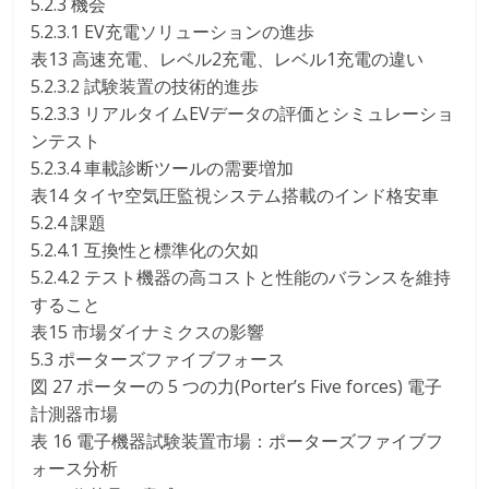
5.2.3 機会
5.2.3.1 EV充電ソリューションの進歩
表13 高速充電、レベル2充電、レベル1充電の違い
5.2.3.2 試験装置の技術的進歩
5.2.3.3 リアルタイムEVデータの評価とシミュレーショ
ンテスト
5.2.3.4 車載診断ツールの需要増加
表14 タイヤ空気圧監視システム搭載のインド格安車
5.2.4 課題
5.2.4.1 互換性と標準化の欠如
5.2.4.2 テスト機器の高コストと性能のバランスを維持
すること
表15 市場ダイナミクスの影響
5.3 ポーターズファイブフォース
図 27 ポーターの 5 つの力(Porter’s Five forces) 電子
計測器市場
表 16 電子機器試験装置市場：ポーターズファイブフ
ォース分析