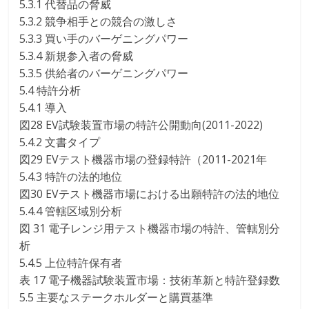
5.3.1 代替品の脅威
5.3.2 競争相手との競合の激しさ
5.3.3 買い手のバーゲニングパワー
5.3.4 新規参入者の脅威
5.3.5 供給者のバーゲニングパワー
5.4 特許分析
5.4.1 導入
図28 EV試験装置市場の特許公開動向(2011-2022)
5.4.2 文書タイプ
図29 EVテスト機器市場の登録特許（2011-2021年
5.4.3 特許の法的地位
図30 EVテスト機器市場における出願特許の法的地位
5.4.4 管轄区域別分析
図 31 電子レンジ用テスト機器市場の特許、管轄別分
析
5.4.5 上位特許保有者
表 17 電子機器試験装置市場：技術革新と特許登録数
5.5 主要なステークホルダーと購買基準