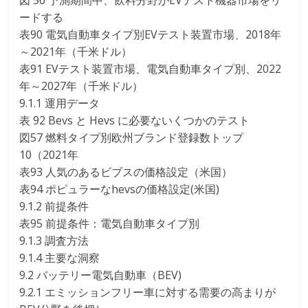
図 56 予測期間中、飲料分野がEVテスト機器市場をリ
ードする
表90 電気自動車タイプ別EVテスト装置市場、2018年
～2021年（千米ドル）
表91 EVテスト装置市場、電気自動車タイプ別、2022
年～2027年（千米ドル）
9.1.1 運用データ
表 92 Bevs と Hevs に必要ないくつかのテスト
図57 燃料タイプ別欧州ブランド登録数トップ
10（2021年
表93 人気のあるビブスの価格設定（米国）
表94 ポピュラーなhevsの価格設定(米国)
9.1.2 前提条件
表95 前提条件：電気自動車タイプ別
9.1.3 調査方法
9.1.4 主要な洞察
9.2 バッテリー電気自動車（BEV)
9.2.1 エミッションフリー車に対する需要の高まりが