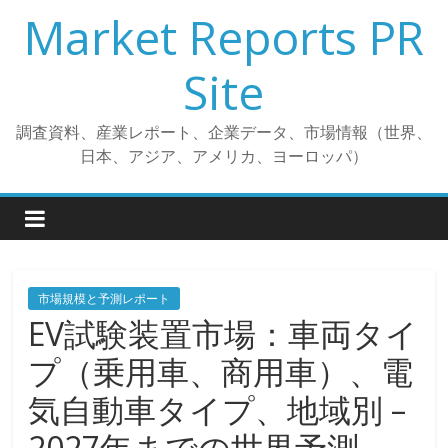
コ
Market Reports PR
ン
テ
Site
ン
ツ
調査資料、産業レポート、企業データ、市場情報（世界、
へ
日本、アジア、アメリカ、ヨーロッパ）
ス
キ
ッ
プ
市場規模と予測レポート
EV試験装置市場：車両タイ
プ（乗用車、商用車）、電
気自動車タイプ、地域別 –
2027年までの世界予測