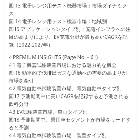
図 13 電子レンジ用テスト機器市場：市場ダイナミク
ス
図 14 電子レンジ用テスト機器市場：地域別
図15 アプリケーションタイプ別：充電インフラへの注
目の高まりにより、EV充電分野が最も高いCAGRを記
録（2022-2027年）
4 PREMIUM INSIGHTS (Page No. – 61)
4.1 電子機器試験装置市場における魅力的な機会
図 16 効率的で低排出ガスな通勤への需要の高まりが
市場を牽引
4.2 電気自動車試験装置市場、電気自動車タイプ別
図17 予測期間中に高いCAGRを記録すると予測される
飲料分野
4.3 EV試験装置市場、車両タイプ別
図18 予測期間中、乗用車セグメントが市場をリードす
ると予測
4.4 電気自動車試験装置市場：装置タイプ別