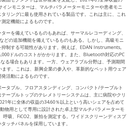
タルサインモニターは、マルチパラメーターモニターや患者モニ
ニタリングに最も使用されている製品です。これは主に、これ
ク測定機能によるものです。
ーターを備えているものもあれば、サーマルレコーディング、
ングなどの追加機能を備えているものもある。しかし、高級モニ
る可能性があります。例えば、EDAN Instruments,
,000ドルのコストがかかります。また、Bluetooth対応のPC
が異なる場合もあります。一方、ウェアラブル分野は、予測期間
ています。これは、新興企業の参入や、革新的なペット用ウェア
開発活動によるものです。
ポータブル、フロアスタンディング、コンパクト/テーブルト
はテーブルトップのテレメトリーシステムは、主に病院やクリ
21年に全体の収益の34.60％以上という高いシェアを占めて
ETは、動物用として専用に設計された卓上型マルチパラメーターモ
2、呼吸、FiCO2、脈拍を測定する。ワイドスクリーンディスプ
いタッチパネルを採用しています。