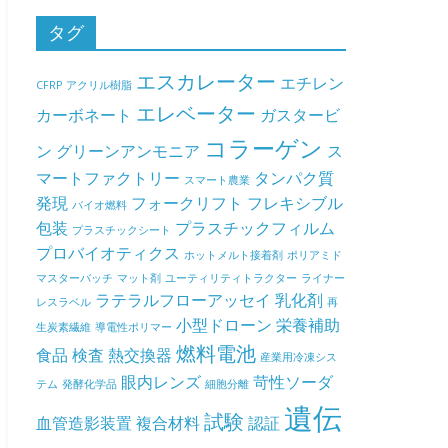
タグ
エスカレーター
エチレン
CFRP
アクリル樹脂
エレベーター
カーボネート
ガスタービ
コラーゲン
ン
グリーンアンモニア
ス
マートファクトリー
タンパク質
スマート農業
発現
フォークリフト
フレキシブル
バイオ燃料
包装
プラスチックフィルム
プラスチックシート
プロバイオティクス
ホットメルト接着剤
ポリアミド
マスターバッチ
マット剤
ユーティリティトラクター
ライナー
ラテラルフローアッセイ
乳化剤
レスラベル
再
小型ドローン
栄養補助
生炭素繊維
導電性ポリマー
燃料電池
食品
検査
熱交換器
産業用冷凍シス
眼内レンズ
苛性ソーダ
テム
発酵化学品
細胞分離
遺伝
試験
血管造影装置
複合材料
認証