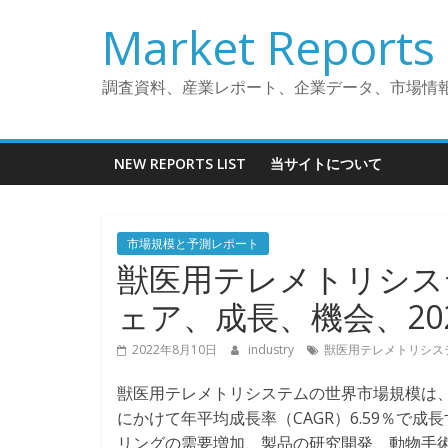
コ
Market Reports 
ン
テ
ン
調査資料、産業レポート、企業データ、市場情
ツ
へ
ス
NEW REPORTS LIST
当サイトについて
キ
ッ
プ
市場規模と予測レポート
獣医用テレメトリシス
ェア、成長、機会、202
2022年8月10日
industry
獣医用テレメトリシス
獣医用テレメトリシステムの世界市場規模は、20
にかけて年平均成長率（CAGR）6.59％で
リングの需要増加、製品の研究開発、動物手