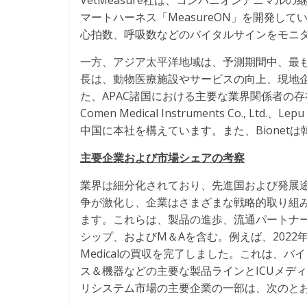
VetMeasure社は、コンパニオンアニマ
マートハーネス「MeasureON」を開発していま
心拍数、呼吸数などのバイタルサインをモニ
一方、アジア太平洋地域は、予測期間中、最
長は、動物医療施設やサービスの向上、現地
た、APAC諸国における主要な業界関係者の存在も
Comen Medical Instruments Co., Ltd.、Lep
中国に本社を構えています。また、Bionet
主要企業および市場シェアの考察
業界は細分化されており、先進国および発展
争が激化し、企業はさまざまな戦略的取り組
ます。これらは、製品の進歩、流通パートナ
シップ、およびM＆Aを含む。例えば、2022年1月、ICU 
Medicalの買収を完了しました。これは、
ス＆機器などの主要な製品ラインとICUメデ
リシステム市場の主要企業の一部は、次のと