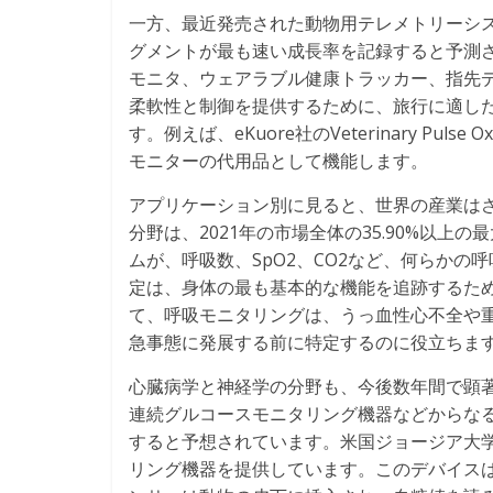
一方、最近発売された動物用テレメトリーシ
グメントが最も速い成長率を記録すると予測
モニタ、ウェアラブル健康トラッカー、指先
柔軟性と制御を提供するために、旅行に適し
す。例えば、eKuore社のVeterinary Pu
モニターの代用品として機能します。
アプリケーション別に見ると、世界の産業は
分野は、2021年の市場全体の35.90%以
ムが、呼吸数、SpO2、CO2など、何らか
定は、身体の最も基本的な機能を追跡するた
て、呼吸モニタリングは、うっ血性心不全や
急事態に発展する前に特定するのに役立ちま
心臓病学と神経学の分野も、今後数年間で顕
連続グルコースモニタリング機器などからなる
すると予想されています。米国ジョージア大学は
リング機器を提供しています。このデバイス