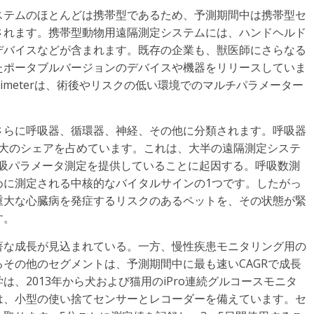
ステムのほとんどは携帯型であるため、予測期間中は携帯型セ
されます。携帯型動物用遠隔測定システムには、ハンドヘルド
デバイスなどが含まれます。既存の企業も、獣医師にさらなる
たポータブルバージョンのデバイスや機器をリリースしていま
lse Oximeterは、術後やリスクの低い環境でのマルチパラメーター
さらに呼吸器、循環器、神経、その他に分類されます。呼吸器
上の最大のシェアを占めています。これは、大半の遠隔測定システ
の呼吸パラメータ測定を提供していることに起因する。呼吸数測
めに測定される中核的なバイタルサインの1つです。したがっ
重大な心臓病を発症するリスクのあるペットを、その状態が緊
す。
著な成長が見込まれている。一方、慢性疾患モニタリング用の
その他のセグメントは、予測期間中に最も速いCAGRで成長
、2013年から犬および猫用のiPro連続グルコースモニタ
は、小型の使い捨てセンサーとレコーダーを備えています。セ