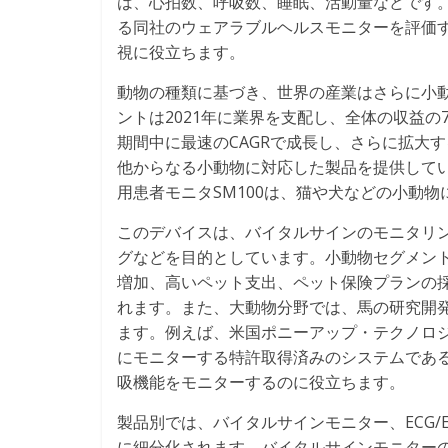
は、心拍数、呼吸数、睡眠、活動量などです。2020
る同社のウェアラブルヘルスモニターを評価
視に役立ちます。
動物の種類に基づき、世界の産業はさらに小
ントは2021年に業界を支配し、全体の収益の
期間中に最速のCAGRで成長し、さらに拡大
他からなる小動物に対応した製品を提供しているこ
用患者モニタSM100は、猫や犬などの小動
このデバイスは、バイタルサインのモニタリ
グなどを目的としています。小動物セグメン
増加、高いペット支出、ペット保険プランの
れます。また、大動物分野では、馬の研究開
ます。例えば、米国ポニーアップ・テクノロジー
にモニターする特許取得済みのシステムであ
吸機能をモニターするのに役立ちます。
製品別では、バイタルサインモニター、ECG
に細分化されます。バイタルサインモニターの