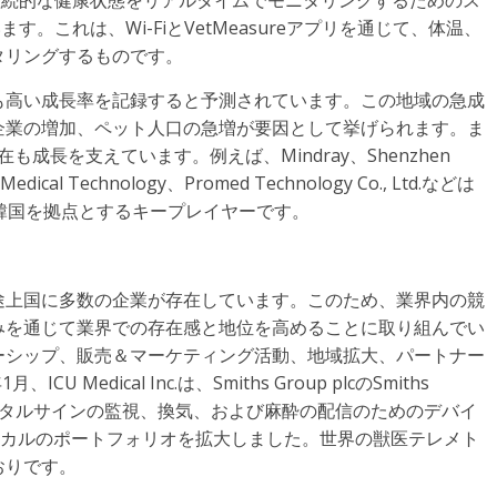
ルの継続的な健康状態をリアルタイムでモニタリングするためのス
す。これは、Wi-FiとVetMeasureアプリを通じて、体温、
タリングするものです。
も高い成長率を記録すると予測されています。この地域の急成
企業の増加、ペット人口の急増が要因として挙げられます。ま
成長を支えています。例えば、Mindray、Shenzhen
u Medical Technology、Promed Technology Co., Ltd.などは
は韓国を拠点とするキープレイヤーです。
途上国に多数の企業が存在しています。このため、業界内の競
みを通じて業界での存在感と地位を高めることに取り組んでい
ーシップ、販売＆マーケティング活動、地域拡大、パートナー
Medical Inc.は、Smiths Group plcのSmiths
バイタルサインの監視、換気、および麻酔の配信のためのデバイ
ィカルのポートフォリオを拡大しました。世界の獣医テレメト
おりです。