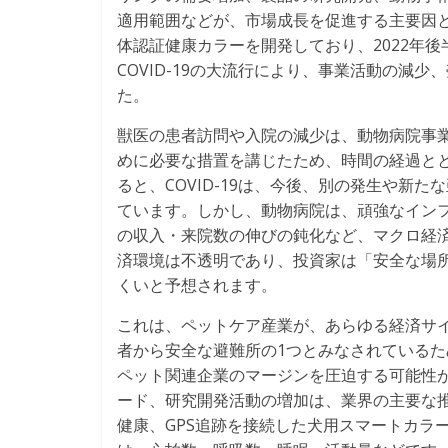
適用範囲などが、市場成長を促進する主要因とな
体認証健康カラーを開発しており、2022年後
COVID-19の大流行により、事業活動の減
た。
獣医の患者訪問や入院の減少は、動物病院事
めに必要な措置を講じたため、時間の経過と
ると、COVID-19は、今後、別の発生や新
ています。しかし、動物病院は、頑強なイン
の収入・来院数の伸びの鈍化など、マクロ経
済環境は不透明であり、投資家は「安全な場
くいと予想されます。
これは、ペットケア産業が、あらゆる経済サ
者から安全な避難所の1つとみなされている
ペット関連企業のマージンを圧迫する可能性
ード、研究開発活動の増加は、業界の主要な推進
健康、GPS追跡を接続した犬用スマートカラ