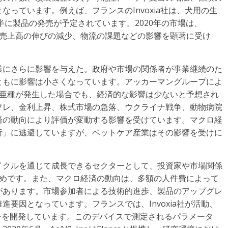
っています。例えば、フランスのInvoxia社は、犬用の生
半に製品の発売が予定されています。2020年の市場は、
少、売上高の伸びの減少、物流の課題などの影響を顕著に受け
業にさらに影響を与えた。政府や市場の関係者が事業継続のた
ともに影響は小さくなっています。アッカーマングループによ
たな亜種が発生した場合でも、経済的な影響は少ないと予想され
フレ、金利上昇、株式市場の急落、ウクライナ戦争、動物病院
済の動向により評価が変動する影響を受けています。マクロ経
所」に逃避していますが、ペットケア産業はその影響を受けに
イクルを通じて成長できるセクターとして、投資家や市場関係
ためです。また、マクロ経済の動向は、多額の人件費によって
があります。市場参加者による技術的進歩、製品のアップグレ
要因となっています。フランスでは、Invoxia社が活動、
ーを開発しています。このデバイスで測定されるパラメータ