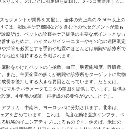
取ります。5分ごとに測定値を記録し、3～5日間使用するこ
ーズセグメントが業界を支配し、全体の売上高の78.60%以上の
にかけては、獣医学研究機関などを含むその他セグメントが最も
院/診療所は、ペットの診察やケア提供の主要なポイントとなっ
改善するために、バイタルサインモニターやその他の遠隔測定
酔や挿管を必要とする手術や処置のほとんどは病院や診療所で
的な地位を維持すると予測されます。
、麻酔をかけたペットの心拍数、血圧、酸素飽和度、呼吸数、
す。また、主要企業の多くが病院や診療所をターゲットに動物
の成長を後押しする大きな要因となっています。たとえば、
診療所にマルチパラメータモニタの範囲を提供しています。提供さ
設定、4 年間の保証、再構成の必要性がないことです。
・アフリカ、中南米、ヨーロッパに分類されます。北米は、
大のシェアを占めています。これは、高度な動物医療インフラ、ペ
よる戦略的イニシアティブによるものです。例えば、米国の