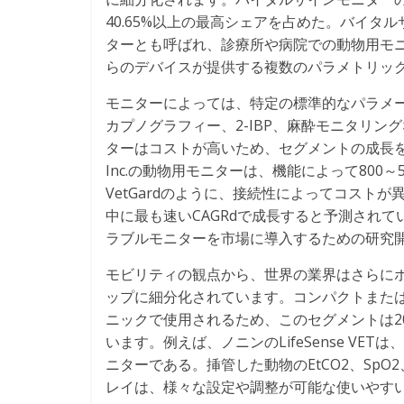
40.65%以上の最高シェアを占めた。バイ
ターとも呼ばれ、診療所や病院での動物用モ
らのデバイスが提供する複数のパラメトリッ
モニターによっては、特定の標準的なパラメ
カプノグラフィー、2-IBP、麻酔モニタリ
ターはコストが高いため、セグメントの成長を抑制す
Inc.の動物用モニターは、機能によって800～5
VetGardのように、接続性によってコスト
中に最も速いCAGRdで成長すると予測され
ラブルモニターを市場に導入するための研究
モビリティの観点から、世界の業界はさらに
ップに細分化されています。コンパクトまた
ニックで使用されるため、このセグメントは20
います。例えば、ノニンのLifeSense V
ニターである。挿管した動物のEtCO2、SpO
レイは、様々な設定や調整が可能な使いやす