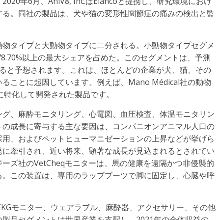
年6月、AniV8, Inc.はElancoと提携し、研究環境におけ
する。同社の製品は、犬や猫の変形性関節症の痛みの検出と監
動物タイプと大動物タイプに二分される。小動物タイプセグメ
78.70%以上の最大シェアを占めた。このセグメントは、予測
すると予想されます。これは、ほとんどの企業が犬、猫、その
とに起因しています。例えば、Mano Médical社の動物
物に特化して開発された製品です。
ング、麻酔モニタリング、心電図、血圧検査、体温モニタリン
トの成長に寄与する主な要因は、コンパニオンアニマル人口の
採用、およびペットヒューマニゼーションの上昇などが挙げら
発に牽引され、近い将来、顕著な成長が見込まれるとされてい
ズ社のVetCheqモニターは、馬の健康を遠隔かつ非侵襲的
る。この装置は、専用のラップブーツで脚に固定し、心臓や呼
/EKGモニター、ウェアラブル、麻酔器、アクセサリー、その他
製品セグメントは世界産業を支配し、2021年の全体収益の