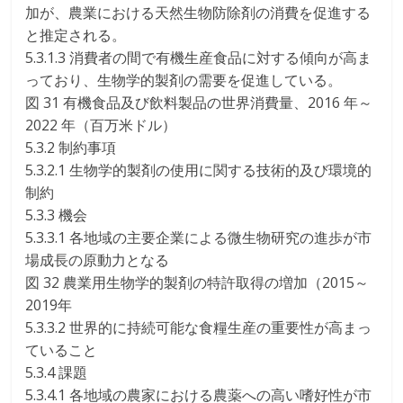
加が、農業における天然生物防除剤の消費を促進する
と推定される。
5.3.1.3 消費者の間で有機生産食品に対する傾向が高ま
っており、生物学的製剤の需要を促進している。
図 31 有機食品及び飲料製品の世界消費量、2016 年～
2022 年（百万米ドル）
5.3.2 制約事項
5.3.2.1 生物学的製剤の使用に関する技術的及び環境的
制約
5.3.3 機会
5.3.3.1 各地域の主要企業による微生物研究の進歩が市
場成長の原動力となる
図 32 農業用生物学的製剤の特許取得の増加（2015～
2019年
5.3.3.2 世界的に持続可能な食糧生産の重要性が高まっ
ていること
5.3.4 課題
5.3.4.1 各地域の農家における農薬への高い嗜好性が市