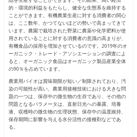
品を生産することができます。その結果、高い経済
的・環境的利益をもたらし、健全な生態系を維持する
ことができます。有機農業生産に対する消費者の関心
は、ここ数年、かつてないほどの勢いで高まってきて
います。農園で栽培された野菜に農薬や化学肥料が使
用されていることに対する消費者の意識の高まりが、
有機食品の採用を増加させているのです。2019年のオ
ーガニック・トレード・アソシエーションの調査によ
ると、オーガニック食品はオーガニック製品産業全体
の90％を占めています。
農業用バイオは賞味期限が短い／制限されており、汚
染の可能性が高い。農業用接種技術における大きな問
題の一つは、保存中の微生物の生存であり、その他の
問題となるパラメータは、直射日光への暴露、培養
液、収穫時の微生物の生理状態、保存中の温度維持、
保存期間に影響を与える水分活性の接種剤などであ
る。