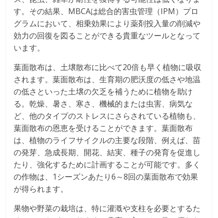
す。その結果、MBCAは総合的害虫管理（IPM）プロ
グラムにおいて、相乗効果により薬剤投入量の削減や
効力の回復を図ることができる貴重なツールとなって
います。
葉面散布は、土壌散布に比べて20倍も早く植物に吸収
されます。葉面散布は、生育期の肥沃度の低さや地温
の低さといった土壌の欠乏を補うために植物を助け
る。乾燥、暑さ、寒さ、機械的または虫害、病気な
ど、他のタイプのストレスにさらされている植物も、
葉面散布の恩恵を受けることができます。葉面散布
は、植物のライフサイクルの主要な段階、例えば、苗
の発芽、急成長期、開花、結実、種子の発育を促進し
たり、強化するために計画することが可能です。多く
の作物は、1シーズンあたり6～8回の葉面散布で効果
が得られます。
果物や野菜の栽培は、特に灌漑や支柱を必要とするた