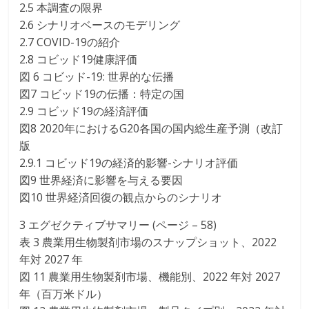
2.5 本調査の限界
2.6 シナリオベースのモデリング
2.7 COVID-19の紹介
2.8 コビッド19健康評価
図 6 コビッド-19: 世界的な伝播
図7 コビッド19の伝播：特定の国
2.9 コビッド19の経済評価
図8 2020年におけるG20各国の国内総生産予測（改訂
版
2.9.1 コビッド19の経済的影響-シナリオ評価
図9 世界経済に影響を与える要因
図10 世界経済回復の観点からのシナリオ
3 エグゼクティブサマリー (ページ – 58)
表 3 農業用生物製剤市場のスナップショット、2022
年対 2027 年
図 11 農業用生物製剤市場、機能別、2022 年対 2027
年（百万米ドル）