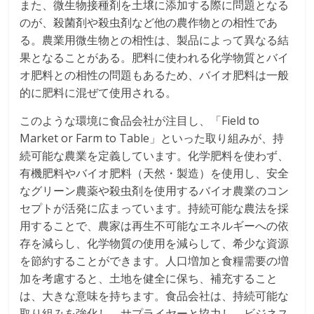
また、微生物接種剤を土壌に添加する際に問題となる
のが、殺菌剤や殺虫剤など他の農作物との相性であ
る。農業用微生物との相性は、製品によって異なる結
果となることがある。肥料に使われる化学物質とバイ
オ肥料との相性の問題もあるため、バイオ肥料は一般
的に肥料に混ぜて使用される。
このような環境に食品会社が注目し、「Field to
Market or Farm to Table」といった取り組みが、持
続可能な農業を定義しています。化学肥料を使わず、
有機肥料やバイオ肥料（天然・製造）を使用し、安全
なグリーン農薬や殺虫剤を使用するバイオ農業のコン
セプトが活発に広まっています。持続可能な農法を採
用することで、農家は再生不可能なエネルギーへの依
存を減らし、化学物質の使用を減らして、希少な資源
を節約することができます。人口増加と食糧需要の増
加を考慮すると、土地を健全に保ち、補充すること
は、大きな意味を持ちます。食品会社は、持続可能な
取り組みを強化し、サプライヤーと協力し、ビジネス