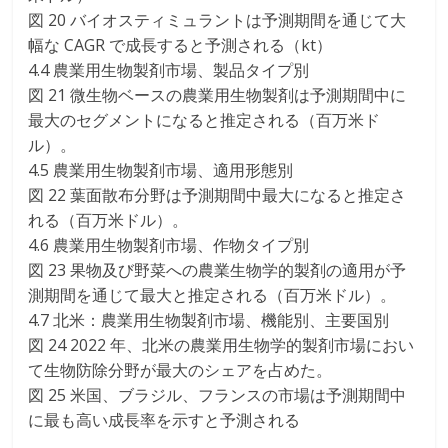
図 20 バイオスティミュラントは予測期間を通じて大
幅な CAGR で成長すると予測される（kt）
4.4 農業用生物製剤市場、製品タイプ別
図 21 微生物ベースの農業用生物製剤は予測期間中に
最大のセグメントになると推定される（百万米ド
ル）。
4.5 農業用生物製剤市場、適用形態別
図 22 葉面散布分野は予測期間中最大になると推定さ
れる（百万米ドル）。
4.6 農業用生物製剤市場、作物タイプ別
図 23 果物及び野菜への農業生物学的製剤の適用が予
測期間を通じて最大と推定される（百万米ドル）。
4.7 北米：農業用生物製剤市場、機能別、主要国別
図 24 2022 年、北米の農業用生物学的製剤市場におい
て生物防除分野が最大のシェアを占めた。
図 25 米国、ブラジル、フランスの市場は予測期間中
に最も高い成長率を示すと予測される