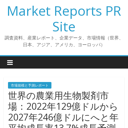
コ
Market Reports PR
ン
テ
Site
ン
ツ
調査資料、産業レポート、企業データ、市場情報（世界、
へ
日本、アジア、アメリカ、ヨーロッパ）
ス
キ
ッ
プ
市場規模と予測レポート
世界の農業用生物製剤市
場：2022年129億ドルから
2027年246億ドルにへと年
平均成長率13.7%成長予測