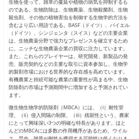
生物を使って、雑草の蔓延や植物の病気を抑制するも
のである。生物防除は、生物農薬、生物殺菌剤、生物
殺虫剤、その他の植物害虫を制御する生物学的方法を
含むより広い用語である。BASF（ドイツ）、バイエル
（ドイツ）、シンジェンタ（スイス）などの主要企業
は、生物農薬分野で強力なプレゼンスを確立するため
に、ニッチな生物農薬企業の買収に注力しています。
また、これらのプレイヤーは、研究開発、新製品の発
売、販売契約などの主要な取引に資本参加し、生物学
的製剤市場における世界的な存在感を高めています。
有機農業と持続可能な農業の重要性が高まる中、生物
防除剤の市場は予測期間中に増加すると予測されてい
ます。
微生物生物学的防除剤（MBCA）には、（i）耐性管
理、（ii）侵入間隔の制限、（iii）残留性という、農家
にとって興味深い3つの明確な特長があります。ほと
んどのMBCAには多数の作用機序があるため、ウイル
ス、昆虫、雑草が耐性を獲得する可能性は低くなりま