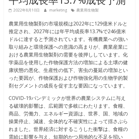
2022年8月10日
marketing
農業用生物製
農業用生物製剤の市場規模は2022年に129億米ドルと
推定され、2027年には年平均成長率13.7%で246億米
ドルに達すると予測されています。有機農業への強い
取り組みと環境保護への意識の高まりが、農業産業に
おける農業用生物製剤の需要を後押ししています。化
学薬品を使用した作物保護方法の増加による土壌の健
康状態の悪化、生産性の低下、害虫の蔓延の増加とい
った要因が、作物保護および作物強化用の生物学的製
剤セグメントの成長を促す主な要因になっています。
COVID-19パンデミックが世界の農業システムに与え
る破壊的影響は、広範囲で多岐にわたります。食糧、
商品、労働力、エネルギー資源は、世界、国、地域の
操業停止、減速、全体的な不確実性によって揺さぶら
れました。世界経済に対するこうした衝撃は、食糧の
需給に影響を与え、短期的かつ局地的な不足を招い