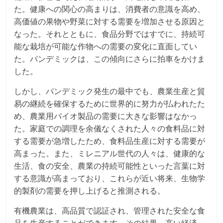
た。健康への関心の高まりは、消費者の意識を高め、
高価値の果物や野菜に対する需要を増加させる原因と
なった。それとともに、食品分野ではすでに、持続可
能な栽培が可能な作物への需要の変化に直面してい
た。パンデミックは、この傾向にさらに拍車をかけま
した。
しかし、パンデミック発生の最中でも、農業生産と貿
易の継続を確保するために世界的に努力が払われたた
め、農業用バイオ製品の需要に大きな影響はなかっ
た。家庭での調理を余儀なくされた人々の食料品に対
する需要が急増したため、食料品生産に対する需要が
高まった。また、ミレニアル世代の人々は、健康的な
生活、食の安全、農業の持続可能性といった言葉に対
する意識が高まっており、これらが近い将来、生物学
的製剤の需要を押し上げると推測される。
有機農業は、高品質で認証され、管理された安全な食