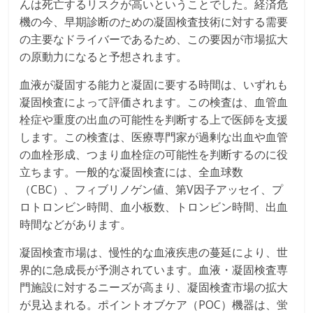
んは死亡するリスクが高いということでした。経済危
機の今、早期診断のための凝固検査技術に対する需要
の主要なドライバーであるため、この要因が市場拡大
の原動力になると予想されます。
血液が凝固する能力と凝固に要する時間は、いずれも
凝固検査によって評価されます。この検査は、血管血
栓症や重度の出血の可能性を判断する上で医師を支援
します。この検査は、医療専門家が過剰な出血や血管
の血栓形成、つまり血栓症の可能性を判断するのに役
立ちます。一般的な凝固検査には、全血球数
（CBC）、フィブリノゲン値、第V因子アッセイ、プ
ロトロンビン時間、血小板数、トロンビン時間、出血
時間などがあります。
凝固検査市場は、慢性的な血液疾患の蔓延により、世
界的に急成長が予測されています。血液・凝固検査専
門施設に対するニーズが高まり、凝固検査市場の拡大
が見込まれる。ポイントオブケア（POC）機器は、蛍