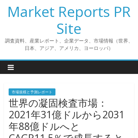
コ
Market Reports PR
ン
テ
Site
ン
ツ
調査資料、産業レポート、企業データ、市場情報（世界、
へ
日本、アジア、アメリカ、ヨーロッパ）
ス
キ
ッ
プ
市場規模と予測レポート
世界の凝固検査市場：
2021年31億ドルから2031
年88億ドルへと
CAGR11.5％で成長すると