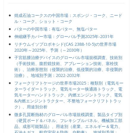
焼成石油コークスの中国市場：スポンジ・コーク、ニード
ル・コーク、ショット・コーク
バターの中国市場：有塩バター、無塩バター
伸縮継手カバー市場：グローバル予測2025年-2031年
リチウムイソプロポキシド(CAS 2388-10-5)の世界市場
2020年～2025年、予測（～2030年）
子宮筋腫治療デバイスのグローバル市場規模調査、技術別
（手術技術、腹腔鏡技術、アブレーション技術、塞栓技
術）、治療形態別（侵襲的治療、低侵襲的治療、非侵襲的
治療）、地域別予測：2022-2032年
フォークリフトケージの世界市場2025：種類別（電気モー
ターライダートラック、電気モーター狭通路トラック、電
気モーターハンドトラック、内燃エンジントラック、電気
&内燃エンジントラクター、不整地フォークリフトトラッ
ク）、用途別分析
微多孔質断熱材のグローバル市場規模調査、製品タイプ別
（硬質ボード＆パネル、フレキシブルパネル、機械加工部
品、成形可能製品）、用途別（産業、エネルギー＆電力、
石油＆ガス、航空宇宙＆防衛、自動車）、地域別予測：