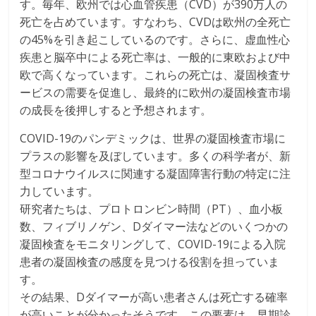
す。毎年、欧州では心血管疾患（CVD）が390万人の
死亡を占めています。すなわち、CVDは欧州の全死亡
の45%を引き起こしているのです。さらに、虚血性心
疾患と脳卒中による死亡率は、一般的に東欧および中
欧で高くなっています。これらの死亡は、凝固検査サ
ービスの需要を促進し、最終的に欧州の凝固検査市場
の成長を後押しすると予想されます。
COVID-19のパンデミックは、世界の凝固検査市場に
プラスの影響を及ぼしています。多くの科学者が、新
型コロナウイルスに関連する凝固障害行動の特定に注
力しています。
研究者たちは、プロトロンビン時間（PT）、血小板
数、フィブリノゲン、Dダイマー法などのいくつかの
凝固検査をモニタリングして、COVID-19による入院
患者の凝固検査の感度を見つける役割を担っていま
す。
その結果、Dダイマーが高い患者さんは死亡する確率
が高いことが分かったそうです。この要素は、早期診