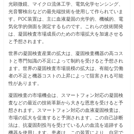
光顕微鏡、マイクロ流体工学、電気化学センシング、
光音響検出などの最先端技術を使用して作られていま
す。POC装置は、主に血液凝固の光学的、機械的、電
気化学的側面を測定するものです。これらの技術開発
は、凝固検査市場成長のための市場拡大を加速させる
と予想されます。
世界の凝固検査産業の拡大は、凝固検査機器の高コス
トと専門知識の不足によって制約を受けると予想され
ます。世界の凝固検査市場規模の拡大は、有能な労働
者の不足と機器コストの上昇によって阻害される可能
性があります。
凝固検査の市場機会は、スマートフォン対応の凝固検
査などの最近の技術革新から大きな恩恵を受けると予
想されます。スマートフォン対応の血液凝固検査は、
市場の拡大を促進すると予測されます。この自己診断
法は、抗凝固剤投与を受けている人の血流を追跡する
機器を使用します。患者は、この装置により、自宅で