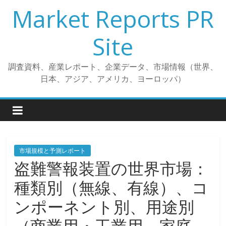
コ
Market Reports PR
ン
テ
Site
ン
ツ
調査資料、産業レポート、企業データ、市場情報（世界、
へ
日本、アジア、アメリカ、ヨーロッパ）
ス
キ
ッ
プ
市場規模と予測レポート
盗難警報装置の世界市場：
種類別（無線、有線）、コ
ンポーネント別、用途別
（商業用・工業用、家庭