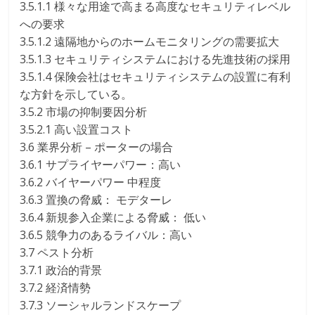
3.5.1.1 様々な用途で高まる高度なセキュリティレベル
への要求
3.5.1.2 遠隔地からのホームモニタリングの需要拡大
3.5.1.3 セキュリティシステムにおける先進技術の採用
3.5.1.4 保険会社はセキュリティシステムの設置に有利
な方針を示している。
3.5.2 市場の抑制要因分析
3.5.2.1 高い設置コスト
3.6 業界分析 – ポーターの場合
3.6.1 サプライヤーパワー：高い
3.6.2 バイヤーパワー 中程度
3.6.3 置換の脅威： モデターレ
3.6.4 新規参入企業による脅威： 低い
3.6.5 競争力のあるライバル：高い
3.7 ペスト分析
3.7.1 政治的背景
3.7.2 経済情勢
3.7.3 ソーシャルランドスケープ