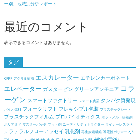
ー別、地域別分析レポート
最近のコメント
表示できるコメントはありません。
タグ
エスカレーター
エチレンカーボネート
CFRP
アクリル樹脂
コラ
エレベーター
ガスタービン
グリーンアンモニア
ーゲン
スマートファクトリー
タンパク質発現
スマート農業
フォークリフト
フレキシブル包装
バイオ燃料
プラスチックシート
プラスチックフィルム
プロバイオティクス
ホットメルト接着剤
ポリアミド
マスターバッチ
マット剤
ユーティリティトラクター
ライナーレスラベ
ラテラルフローアッセイ
乳化剤
小
ル
再生炭素繊維
導電性ポリマー