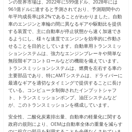
ンの世界市場は、2022年に599億ドル、2028年には
961億ドルに達すると予測されており、予測期間中の
年平均成長率は8.2%であることがわかりました。自動
車のエンジンと車輪の間に異なるギアや駆動比を提供
する装置で、主に自動車が停止状態から速く加速でき
るようにし、様々な速度でエンジンを効率的に作動さ
せることを目的としています。自動車用トランスミッ
ションシステムは、強力なエンジンブレーキや簡単な
無段階ギアコントロールなどの機能を備えています。
トランスミッションシステムは、燃費を左右する車の
主要部品であり、特にAMTシステムは、ドライバーに
最適なギアを適切なタイミングで提供することに長け
ている。コンピュータ制御されたインプットシャフ
ト、トランスミッションポンプ、油圧システムなど
が、このトランスミッションを構成しています。
安全性、二酸化炭素排出量、自動車の軽量化に関する
政府の規則により、OEMは自動車全体の重量を減らす
のに役立つ部品を利用することを余儀なくされていま