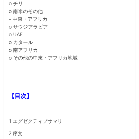
o チリ
o 南米のその他
– 中東・アフリカ
o サウジアラビア
o UAE
o カタール
o 南アフリカ
o その他の中東・アフリカ地域
【目次】
1 エグゼクティブサマリー
2 序文