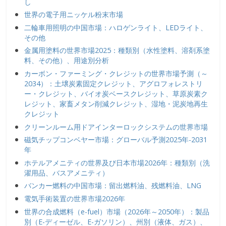
し
世界の電子用ニッケル粉末市場
二輪車用照明の中国市場：ハロゲンライト、LEDライト、
その他
金属用塗料の世界市場2025：種類別（水性塗料、溶剤系塗
料、その他）、用途別分析
カーボン・ファーミング・クレジットの世界市場予測（～
2034）：土壌炭素固定クレジット、アグロフォレストリ
ー・クレジット、バイオ炭ベースクレジット、草原炭素ク
レジット、家畜メタン削減クレジット、湿地・泥炭地再生
クレジット
クリーンルーム用ドアインターロックシステムの世界市場
磁気チップコンベヤー市場：グローバル予測2025年-2031
年
ホテルアメニティの世界及び日本市場2026年：種類別（洗
濯用品、バスアメニティ）
バンカー燃料の中国市場：留出燃料油、残燃料油、LNG
電気手術装置の世界市場2026年
世界の合成燃料（e-fuel）市場（2026年～2050年）：製品
別（E-ディーゼル、E-ガソリン）、州別（液体、ガス）、