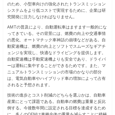
のため、小型車向けの強化されたトランスミッション
システムをより低コストで実現するために、企業は研
究開発に注力しなければなりません。
AMTの普及により、自動運転車はますます一般的にな
ってきている。その背景には、燃費の向上や交通事情
の悪化、オートマチック車神話の崩壊などがある。自
動変速機は、燃費の向上とソフトでスムーズなギアチ
ェンジを実現し、快適なドライビングを提供します。
自動変速機は手動変速機よりも安全であり、ドライバ
ーは運転に集中することができるためです。また、マ
ニュアルトランスミッションの市場のかなりの部分
は、電気自動車やハイブリッド車の増加によって占有
されると予想されます。
技術の進歩とコスト削減のどちらを選ぶかは、自動車
産業にとって課題である。自動車の燃費は重量と反比
例する。今後数年間に設定される目標を達成するため
に、多くのOEMは車種全体の重量を減らすことに積極