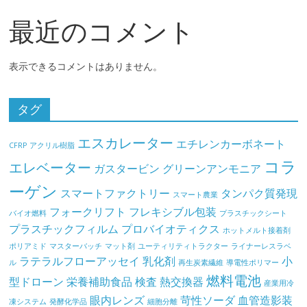
最近のコメント
表示できるコメントはありません。
タグ
エスカレーター
エチレンカーボネート
CFRP
アクリル樹脂
コラ
エレベーター
ガスタービン
グリーンアンモニア
ーゲン
スマートファクトリー
タンパク質発現
スマート農業
フォークリフト
フレキシブル包装
バイオ燃料
プラスチックシート
プラスチックフィルム
プロバイオティクス
ホットメルト接着剤
ポリアミド
マスターバッチ
マット剤
ユーティリティトラクター
ライナーレスラベ
ラテラルフローアッセイ
乳化剤
小
ル
再生炭素繊維
導電性ポリマー
燃料電池
型ドローン
栄養補助食品
検査
熱交換器
産業用冷
眼内レンズ
苛性ソーダ
血管造影装
凍システム
発酵化学品
細胞分離