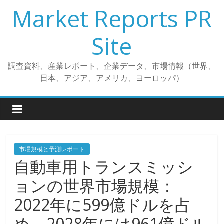
コ
Market Reports PR
ン
テ
Site
ン
ツ
調査資料、産業レポート、企業データ、市場情報（世界、
へ
日本、アジア、アメリカ、ヨーロッパ）
ス
キ
ッ
プ
市場規模と予測レポート
自動車用トランスミッシ
ョンの世界市場規模：
2022年に599億ドルを占
め、2028年には961億ドル