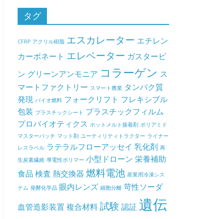
タグ
エスカレーター
エチレン
CFRP
アクリル樹脂
エレベーター
カーボネート
ガスタービ
コラーゲン
ン
グリーンアンモニア
ス
マートファクトリー
タンパク質
スマート農業
発現
フォークリフト
フレキシブル
バイオ燃料
包装
プラスチックフィルム
プラスチックシート
プロバイオティクス
ホットメルト接着剤
ポリアミド
マスターバッチ
マット剤
ユーティリティトラクター
ライナー
ラテラルフローアッセイ
乳化剤
レスラベル
再
小型ドローン
栄養補助
生炭素繊維
導電性ポリマー
燃料電池
食品
検査
熱交換器
産業用冷凍シス
眼内レンズ
苛性ソーダ
テム
発酵化学品
細胞分離
遺伝
試験
血管造影装置
複合材料
認証