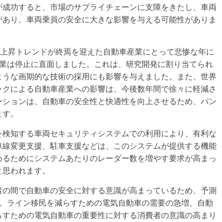
が成功すると、市場のサプライチェーンに支障をきたし、車両
があり、車両乗員の安全に大きな影響を与える可能性がありま
の上昇トレンドが終焉を迎えた自動車産業にとって悲惨な年に
車産業は停止に直面しました。これは、研究開発に割り当てられ
ような画期的な技術の採用にも影響を与えました。また、世界
ックによる自動車産業への影響は、今後数年間で徐々に軽減さ
ーションは、自動車の安全性と快適性を向上させるため、パン
ます。
を検知する車両セキュリティシステムでの利用により、有利な
車線変更支援、駐車支援などは、このシステムが提供する機能
めるためにシステムあたりのレーダー数を増やす要求が高まっ
と思われます。
者の間で自動車の安全に対する意識が高まっているため、予測
す。ライン移民を減らすための電気自動車の需要の急増、自動
らすための電気自動車の重要性に対する消費者の意識の高まり