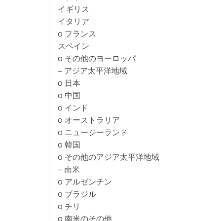
イギリス
イタリア
o フランス
スペイン
o その他のヨーロッパ
– アジア太平洋地域
o 日本
o 中国
o インド
o オーストラリア
o ニュージーランド
o 韓国
o その他のアジア太平洋地域
– 南米
o アルゼンチン
o ブラジル
o チリ
o 南米のその他