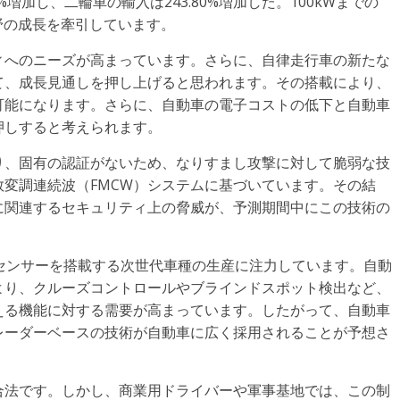
%増加し、二輪車の輸入は243.80%増加した。100kWまでの
野の成長を牽引しています。
ィへのニーズが高まっています。さらに、自律走行車の新たな
て、成長見通しを押し上げると思われます。その搭載により、
可能になります。さらに、自動車の電子コストの低下と自動車
押しすると考えられます。
り、固有の認証がないため、なりすまし攻撃に対して脆弱な技
変調連続波（FMCW）システムに基づいています。その結
に関連するセキュリティ上の脅威が、予測期間中にこの技術の
センサーを搭載する次世代車種の生産に注力しています。自動
より、クルーズコントロールやブラインドスポット検出など、
える機能に対する需要が高まっています。したがって、自動車
レーダーベースの技術が自動車に広く採用されることが予想さ
合法です。しかし、商業用ドライバーや軍事基地では、この制