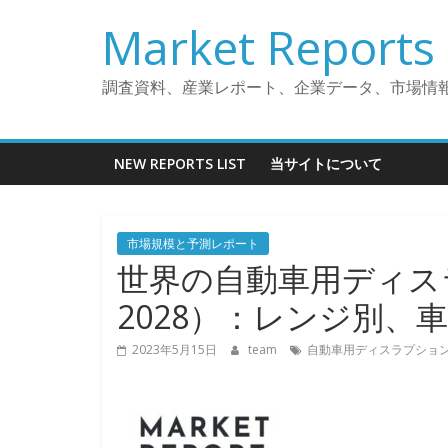
コ
Market Reports 
ン
テ
ン
調査資料、産業レポート、企業データ、市場情
ツ
へ
ス
NEW REPORTS LIST
当サイトについて
キ
ッ
プ
市場規模と予測レポート
世界の自動車用ディスラ
2028）：レンジ別、
2023年5月15日
team
自動車用ディスラプショ