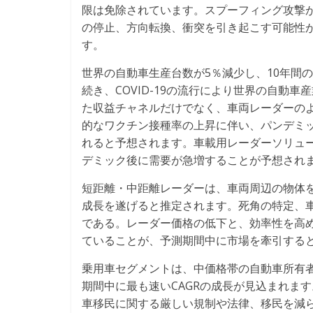
限は免除されています。スプーフィング攻撃
の停止、方向転換、衝突を引き起こす可能性
す。
世界の自動車生産台数が5％減少し、10年間
続き、COVID-19の流行により世界の自動
た収益チャネルだけでなく、車両レーダーの
的なワクチン接種率の上昇に伴い、パンデミ
れると予想されます。車載用レーダーソリュ
デミック後に需要が急増することが予想され
短距離・中距離レーダーは、車両周辺の物体
成長を遂げると推定されます。死角の特定、
である。レーダー価格の低下と、効率性を高
ていることが、予測期間中に市場を牽引する
乗用車セグメントは、中価格帯の自動車所有
期間中に最も速いCAGRの成長が見込まれま
車移民に関する厳しい規制や法律、移民を減