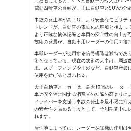
商務省によると、SUVと自動車の輸入は60.75
電動四輪車の台頭が、主に自動車とSUVの分
事故の発生率が高まり、より安全なモビリテ
トレンドが、自動車の電動化の増加と相まっ
より正確な物体認識と車両の安全性の向上が
技術の発展が、自動車用レーダーの使用を後
車載レーダーが使用する信号構造は独特であ
術となっている。現在の技術の大半は、周波数
果、スプーフィングや干渉など、自動車産業
使用を妨げると思われる。
大手自動車メーカーは、最大10個のレーダー
車の安全性に関する消費者の知識の高まりに
ドライバーを支援し事故の発生を最小限に抑
の安全性を高める手段として、予測期間中に
れます。
居住地によっては、レーダー探知機の使用は