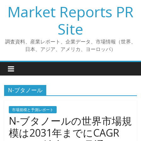
コ
Market Reports PR
ン
テ
Site
ン
ツ
調査資料、産業レポート、企業データ、市場情報（世界、
へ
日本、アジア、アメリカ、ヨーロッパ）
ス
キ
ッ
プ
N-ブタノール
市場規模と予測レポート
N-ブタノールの世界市場規
模は2031年までにCAGR