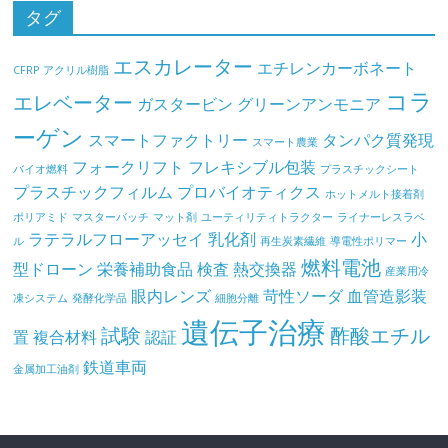
タグ
エスカレーター
エチレンカーボネート
CFRP
アクリル樹脂
コラ
エレベーター
ガスタービン
グリーンアンモニア
ーゲン
スマートファクトリー
タンパク質発現
スマート農業
フォークリフト
フレキシブル包装
バイオ燃料
プラスチックシート
プラスチックフィルム
プロバイオティクス
ホットメルト接着剤
ポリアミド
マスターバッチ
マット剤
ユーティリティトラクター
ライナーレスラベ
ラテラルフローアッセイ
乳化剤
小
ル
再生炭素繊維
導電性ポリマー
燃料電池
型ドローン
栄養補助食品
検査
熱交換器
産業用冷
眼内レンズ
苛性ソーダ
血管造影装
凍システム
発酵化学品
細胞分離
遺伝子治療
試験
酢酸エチル
置
複合材料
認証
鉄道車両
金属加工油剤