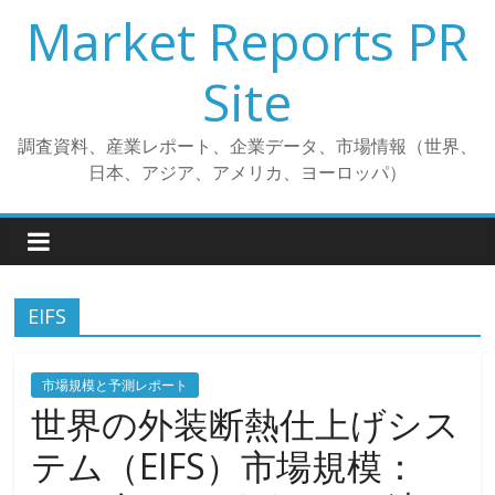
コ
Market Reports PR
ン
テ
Site
ン
ツ
調査資料、産業レポート、企業データ、市場情報（世界、
へ
日本、アジア、アメリカ、ヨーロッパ）
ス
キ
ッ
プ
EIFS
市場規模と予測レポート
世界の外装断熱仕上げシス
テム（EIFS）市場規模：