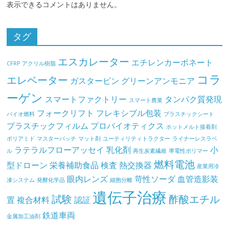
表示できるコメントはありません。
タグ
エスカレーター
エチレンカーボネート
CFRP
アクリル樹脂
コラ
エレベーター
ガスタービン
グリーンアンモニア
ーゲン
スマートファクトリー
タンパク質発現
スマート農業
フォークリフト
フレキシブル包装
バイオ燃料
プラスチックシート
プラスチックフィルム
プロバイオティクス
ホットメルト接着剤
ポリアミド
マスターバッチ
マット剤
ユーティリティトラクター
ライナーレスラベ
ラテラルフローアッセイ
乳化剤
小
ル
再生炭素繊維
導電性ポリマー
燃料電池
型ドローン
栄養補助食品
検査
熱交換器
産業用冷
眼内レンズ
苛性ソーダ
血管造影装
凍システム
発酵化学品
細胞分離
遺伝子治療
試験
酢酸エチル
置
複合材料
認証
鉄道車両
金属加工油剤