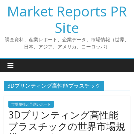
コ
Market Reports PR
ン
テ
Site
ン
ツ
調査資料、産業レポート、企業データ、市場情報（世界、
へ
日本、アジア、アメリカ、ヨーロッパ）
ス
キ
ッ
プ
3Dプリンティング高性能プラスチック
市場規模と予測レポート
3Dプリンティング高性能
プラスチックの世界市場規