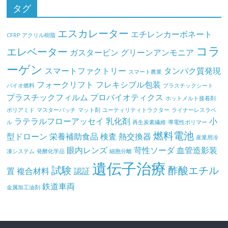
タグ
エスカレーター
エチレンカーボネート
CFRP
アクリル樹脂
コラ
エレベーター
ガスタービン
グリーンアンモニア
ーゲン
スマートファクトリー
タンパク質発現
スマート農業
フォークリフト
フレキシブル包装
バイオ燃料
プラスチックシート
プラスチックフィルム
プロバイオティクス
ホットメルト接着剤
ポリアミド
マスターバッチ
マット剤
ユーティリティトラクター
ライナーレスラベ
ラテラルフローアッセイ
乳化剤
小
ル
再生炭素繊維
導電性ポリマー
燃料電池
型ドローン
栄養補助食品
検査
熱交換器
産業用冷
眼内レンズ
苛性ソーダ
血管造影装
凍システム
発酵化学品
細胞分離
遺伝子治療
試験
酢酸エチル
置
複合材料
認証
鉄道車両
金属加工油剤