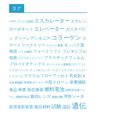
タグ
エスカレーター
エチレン
CFRP
アクリル樹脂
エレベーター
カーボネート
ガスタービ
コラーゲン
ン
グリーンアンモニア
ス
マートファクトリー
タンパク質
スマート農業
発現
フォークリフト
フレキシブル
バイオ燃料
包装
プラスチックフィルム
プラスチックシート
プロバイオティクス
ホットメルト接着剤
ポリアミド
マスターバッチ
マット剤
ユーティリティトラクター
ライナー
ラテラルフローアッセイ
乳化剤
レスラベル
再
小型ドローン
栄養補助
生炭素繊維
導電性ポリマー
燃料電池
食品
検査
熱交換器
産業用冷凍シス
眼内レンズ
苛性ソーダ
テム
発酵化学品
細胞分離
遺伝
試験
血管造影装置
複合材料
認証