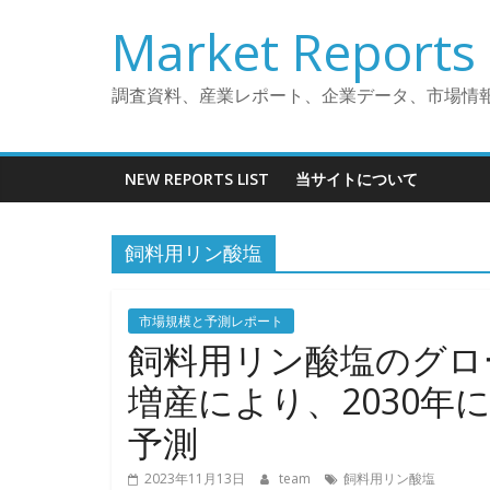
コ
Market Reports 
ン
テ
ン
調査資料、産業レポート、企業データ、市場情
ツ
へ
ス
NEW REPORTS LIST
当サイトについて
キ
ッ
飼料用リン酸塩
プ
市場規模と予測レポート
飼料用リン酸塩のグロ
増産により、2030年
予測
2023年11月13日
team
飼料用リン酸塩