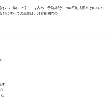
酸塩市場は2023年に26億ドルを占め、予測期間中の年平均成長率は6.0%で、
実質的にすべての生物は、許容期間内の
：
予
録す
的な
当た