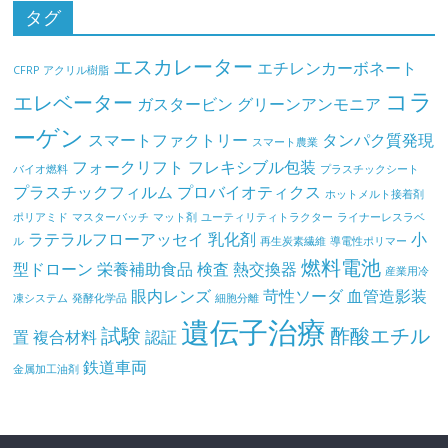
タグ
エスカレーター
エチレンカーボネート
CFRP
アクリル樹脂
コラ
エレベーター
ガスタービン
グリーンアンモニア
ーゲン
スマートファクトリー
タンパク質発現
スマート農業
フォークリフト
フレキシブル包装
バイオ燃料
プラスチックシート
プラスチックフィルム
プロバイオティクス
ホットメルト接着剤
ポリアミド
マスターバッチ
マット剤
ユーティリティトラクター
ライナーレスラベ
ラテラルフローアッセイ
乳化剤
小
ル
再生炭素繊維
導電性ポリマー
燃料電池
型ドローン
栄養補助食品
検査
熱交換器
産業用冷
眼内レンズ
苛性ソーダ
血管造影装
凍システム
発酵化学品
細胞分離
遺伝子治療
試験
酢酸エチル
置
複合材料
認証
鉄道車両
金属加工油剤