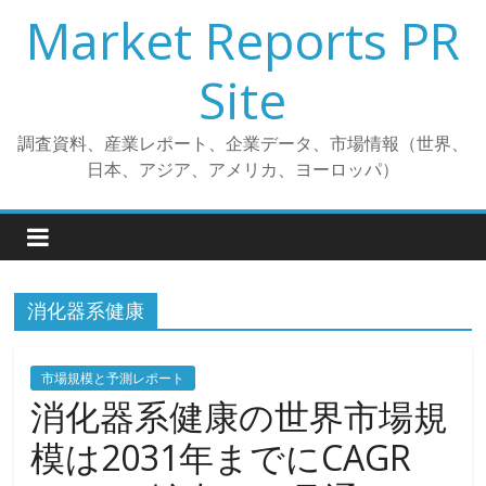
コ
Market Reports PR
ン
テ
Site
ン
ツ
調査資料、産業レポート、企業データ、市場情報（世界、
へ
日本、アジア、アメリカ、ヨーロッパ）
ス
キ
ッ
プ
消化器系健康
市場規模と予測レポート
消化器系健康の世界市場規
模は2031年までにCAGR