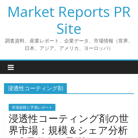
コ
Market Reports PR
ン
テ
Site
ン
ツ
調査資料、産業レポート、企業データ、市場情報（世界、
へ
日本、アジア、アメリカ、ヨーロッパ）
ス
キ
ッ
プ
浸透性コーティング剤
市場規模と予測レポート
浸透性コーティング剤の世
界市場：規模＆シェア分析