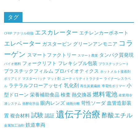
タグ
エスカレーター
エチレンカーボネート
CFRP
アクリル樹脂
コラ
エレベーター
ガスタービン
グリーンアンモニア
ーゲン
スマートファクトリー
タンパク質発現
スマート農業
フォークリフト
フレキシブル包装
バイオ燃料
プラスチックシート
プラスチックフィルム
プロバイオティクス
ホットメルト接着剤
ポリアミド
マスターバッチ
マット剤
ユーティリティトラクター
ライナーレスラベ
ラテラルフローアッセイ
乳化剤
小
ル
再生炭素繊維
導電性ポリマー
燃料電池
型ドローン
栄養補助食品
検査
熱交換器
産業用冷
眼内レンズ
苛性ソーダ
血管造影装
凍システム
発酵化学品
細胞分離
遺伝子治療
試験
酢酸エチル
置
複合材料
認証
鉄道車両
金属加工油剤