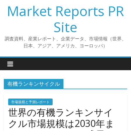
コ
Market Reports PR
ン
テ
Site
ン
ツ
調査資料、産業レポート、企業データ、市場情報（世界、
へ
日本、アジア、アメリカ、ヨーロッパ）
ス
キ
ッ
プ
有機ランキンサイクル
市場規模と予測レポート
世界の有機ランキンサイ
クル市場規模は2030年ま